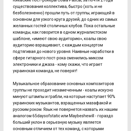
существования коллектива, быстро (хоть и не
безболезненно) прошли путь от группы, играющей в
основном для узкого круга друзей, до одних из самых
желанных гостей столичных клубов. Пока остальные
команды, как говорится в одном журналистском
шаблоне, «имеют свою аудиторию», коалы свою
аудиторию взращивают, с каждым концертом
подтягивая до нового уровня. Наивные наработки в
сфере гитарного пост-рока сменились миксом
электроники и джаза - кому скажи, что играет
украинская команда, не поверят!
Музыкальное образование основных композиторов
группы не проходит незамеченным - коалы искусно
минуют штампы и грабли, на которые наступает 90%
украинских музыкантов, взращенных мазафакой и
русским роком. Язык не повернется назвать их нашим
аналогом 65daysofstatic или Maybeshewill - гораздо
больший уклон в серьезную музыку является
основным отличием от тех команд, с которыми