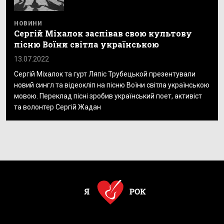
НОВИНИ
Сергій Міхалок заспівав свою культову
пісню Воїни світла українською
13.07.2022
Сергій Міхалок та гурт Ляпіс Трубецькой презентували
новий сингл та відеокліп на пісню Воїни світла українською
мовою. Переклад пісні зробив український поет, активіст
та волонтер Сергій Жадан