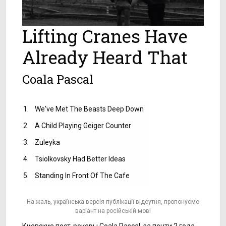
Lifting Cranes Have
Already Heard That
Coala Pascal
1.
We've Met The Beasts Deep Down
2.
A Child Playing Geiger Counter
3.
Zuleyka
4.
Tsiolkovsky Had Better Ideas
5.
Standing In Front Of The Cafe
На жаль, українська версія публікації відсутня, пропонуємо
варіант на російській мові
Киевские пост-рокеры Coala Pascal, за почти 2 года