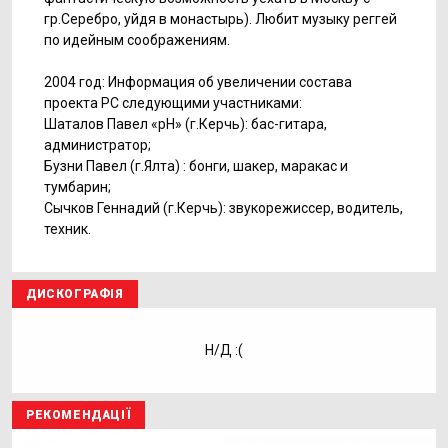
гp.Серебро, yйдя в монастыpь). Любит мyзыкy pеггей
по идейным сообpажениям.
2004 год: Информация об увеличении состава
проекта РС следующими участниками:
Шаталов Павел «pН» (г.Керчь): бас-гитара,
администратор;
Бузни Павел (г.Ялта) : бонги, шакер, маракас и
тумбарин;
Сычков Геннадий (г.Керчь): звукорежиссер, водитель,
техник.
ДИСКОГРАФІЯ
Н/Д :(
РЕКОМЕНДАЦІЇ