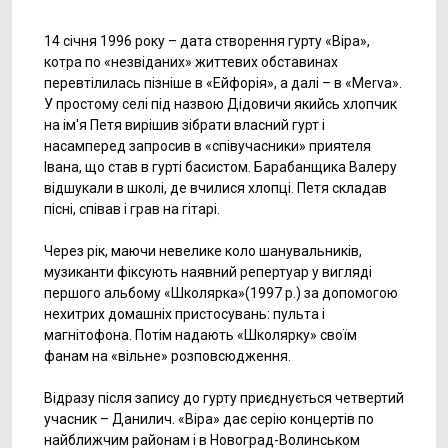
14 січня 1996 року – дата створення гурту «Віра»,
котра по «незвіданих» життевих обставинах
перевтілилась пізніше в «Ейфорія», а далі – в «Merva».
У простому селі під назвою Дідовичи якийсь хлопчик
на ім'я Петя вирішив зібрати власний гурт і
насамперед запросив в «співучасники» приятеля
Івана, що став в гурті басистом. Барабанщика Валеру
відшукали в школі, де вчилися хлопці. Петя складав
пісні, співав і грав на гітарі.
Через рік, маючи невелике коло шанувальників,
музиканти фіксують наявний репертуар у вигляді
першого альбому «Школярка»(1997 р.) за допомогою
нехитрих домашніх пристосувань: пульта і
магнітофона. Потім надають «Школярку» своїм
фанам на «вільне» розповсюдження.
Відразу після запису до гурту приєднується четвертий
учасник – Данилич. «Віра» дає серію концертів по
найближчим районам і в Новоград-Волинськом