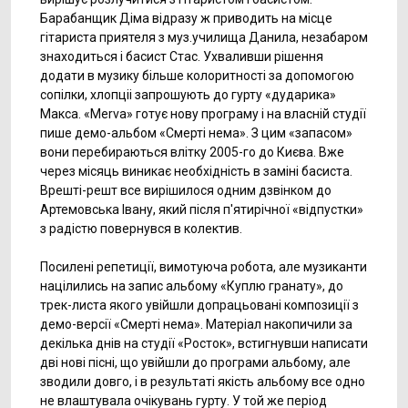
Барабанщик Діма відразу ж приводить на місце
гітариста приятеля з муз.училища Данила, незабаром
знаходиться і басист Стас. Ухваливши рішення
додати в музику більше колоритності за допомогою
сопілки, хлопціі запрошують до гурту «дударика»
Макса. «Мerva» готує нову програму і на власній студії
пише демо-альбом «Смерті нема». З цим «запасом»
вони перебираються влітку 2005-го до Києва. Вже
через місяць виникає необхідність в заміні басиста.
Врешті-решт все вирішилося одним дзвінком до
Артемовська Івану, який після п'ятирічної «відпустки»
з радістю повернувся в колектив.
Посилені репетиції, вимотуюча робота, але музиканти
націлились на запис альбому «Куплю гранату», до
трек-листа якого увійшли допрацьовані композиції з
демо-версії «Смерті нема». Матеріал накопичили за
декілька днів на студії «Росток», встигнувши написати
дві нові пісні, що увійшли до програми альбому, але
зводили довго, і в результаті якість альбому все одно
не влаштувала очікувань гурту. У той же період