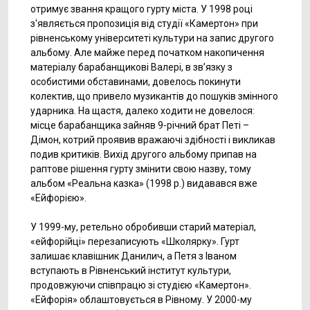
отримує звання кращого гурту міста. У 1998 році
з'являється пропозиція від студії «Камертон» при
рівненському університеті культури на запис другого
альбому. Але майже перед початком накопичення
матеріалу барабанщикові Валері, в зв’язку з
особистими обставинами, довелось покинути
колектив, що привело музикантів до пошуків змінного
ударника. На щастя, далеко ходити не довелося:
місце барабанщика зайняв 9-річний брат Петі –
Дімон, котрий проявив вражаючі здібності і викликав
подив критиків. Вихід другого альбому припав на
раптове рішення гурту змінити свою назву, тому
альбом «Реальна казка» (1998 р.) видавався вже
«Ейфорією».
У 1999-му, ретельно обробивши старий матеріал,
«ейфорійці» перезаписують «Школярку». Гурт
залишає клавішник Данилич, а Петя з Іваном
вступають в Рівненський інститут культури,
продовжуючи співпрацю зі студією «Камертон».
«Ейфорія» облаштовується в Рівному. У 2000-му