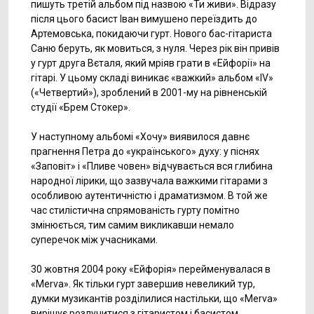
пишуть третій альбом під назвою «Ти живи». Відразу
після цього басист Іван вимушено переїздить до
Артемовська, покидаючи гурт. Нового бас-гітариста
Саню беруть, як мовиться, з нуля. Через рік він привів
у гурт друга Вєталя, який мріяв грати в «Ейфорії» на
гітарі. У цьому складі виникає «важкий» альбом «IV»
(«Четвертий»), зроблений в 2001-му на рівненській
студії «Брем Стокер».
У наступному альбомі «Хочу» виявилося давнє
прагнення Петра до «українського» духу: у піснях
«Заповіт» і «Пливе човен» відчувається вся глибина
народної лірики, що зазвучала важкими гітарами з
особливою аутентичністю і драматизмом. В той же
час стилістична спрямованість гурту помітно
змінюється, тим самим викликавши немало
суперечок між учасниками.
30 жовтня 2004 року «Ейфорія» перейменувалася в
«Мerva». Як тільки гурт завершив невеликий тур,
думки музикантів розділилися настільки, що «Мerva»
вирішує розлучитися з гітаристом і басистом.