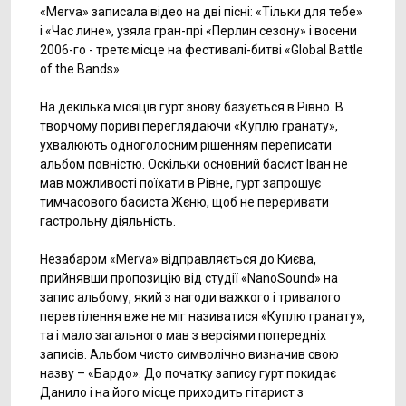
«Мerva» записала відео на дві пісні: «Тільки для тебе»
і «Час лине», узяла гран-прі «Перлин сезону» і восени
2006-го - третє місце на фестивалі-битві «Global Battle
of the Bands».
На декілька місяців гурт знову базується в Рівно. В
творчому пориві переглядаючи «Куплю гранату»,
ухвалюють одноголосним рішенням переписати
альбом повністю. Оскільки основний басист Іван не
мав можливості поїхати в Рівне, гурт запрошує
тимчасового басиста Жєню, щоб не переривати
гастрольну діяльність.
Незабаром «Мerva» відправляється до Києва,
прийнявши пропозицію від студії «NanoSound» на
запис альбому, який з нагоди важкого і тривалого
перевтілення вже не міг називатися «Куплю гранату»,
та і мало загального мав з версіями попередніх
записів. Альбом чисто символічно визначив свою
назву – «Бардо». До початку запису гурт покидає
Данило і на його місце приходить гітарист з