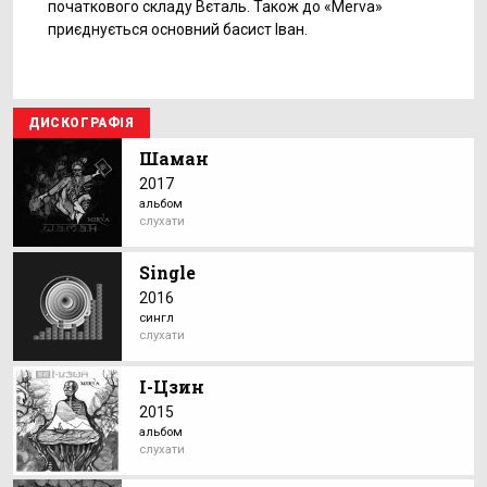
початкового складу Вєталь. Також до «Мerva»
приєднується основний басист Іван.
ДИСКОГРАФІЯ
Шаман
2017
альбом
слухати
Single
2016
сингл
слухати
І-Цзин
2015
альбом
слухати