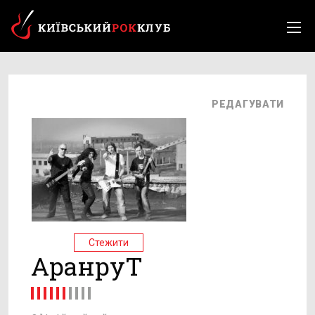
РЕДАГУВАТИ
Стежити
АранруТ