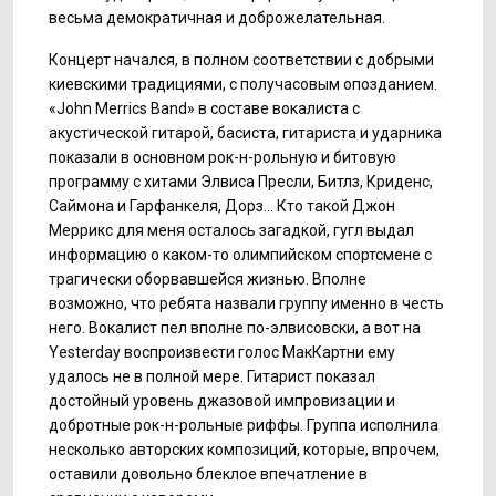
весьма демократичная и доброжелательная.
Концерт начался, в полном соответствии с добрыми
киевскими традициями, с получасовым опозданием.
«John Merrics Band» в составе вокалиста с
акустической гитарой, басиста, гитариста и ударника
показали в основном рок-н-рольную и битовую
программу с хитами Элвиса Пресли, Битлз, Криденс,
Саймона и Гарфанкеля, Дорз... Кто такой Джон
Меррикс для меня осталось загадкой, гугл выдал
информацию о каком-то олимпийском спортсмене с
трагически оборвавшейся жизнью. Вполне
возможно, что ребята назвали группу именно в честь
него. Вокалист пел вполне по-элвисовски, а вот на
Yesterday воспроизвести голос МакКартни ему
удалось не в полной мере. Гитарист показал
достойный уровень джазовой импровизации и
добротные рок-н-рольные риффы. Группа исполнила
несколько авторских композиций, которые, впрочем,
оставили довольно блеклое впечатление в