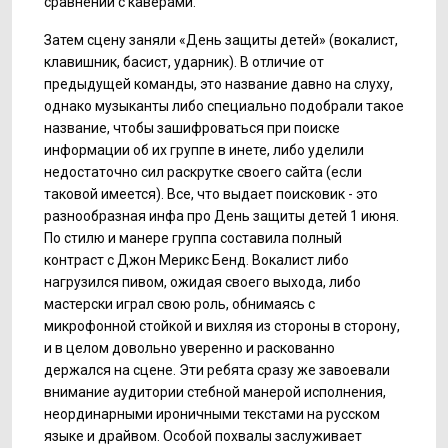
сравнении с каверами.
Затем сцену заняли «День защиты детей» (вокалист,
клавишник, басист, ударник). В отличие от
предыдущей команды, это название давно на слуху,
однако музыканты либо специально подобрали такое
название, чтобы зашифроваться при поиске
информации об их группе в инете, либо уделили
недостаточно сил раскрутке своего сайта (если
таковой имеется). Все, что выдает поисковик - это
разнообразная инфа про День защиты детей 1 июня.
По стилю и манере группа составила полный
контраст с Джон Мерикс Бенд. Вокалист либо
нагрузился пивом, ожидая своего выхода, либо
мастерски играл свою роль, обнимаясь с
микрофонной стойкой и вихляя из стороны в сторону,
и в целом довольно уверенно и раскованно
держался на сцене. Эти ребята сразу же завоевали
внимание аудитории стебной манерой исполнения,
неординарными ироничными текстами на русском
языке и драйвом. Особой похвалы заслуживает