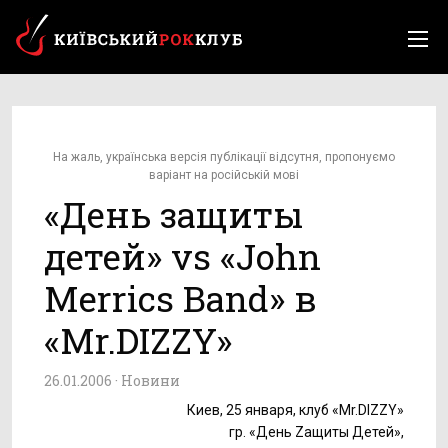
На жаль, українська версія публікації відсутня, пропонуємо
варіант на російській мові
«День защиты
детей» vs «John
Merrics Band» в
«Mr.DIZZY»
26.01.2006 ·
Новини
Киев, 25 января, клуб «Mr.DIZZY»
гр. «День Zащиты Детей»,