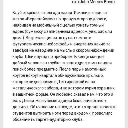
гр. «John Merrics Band»
Клуб открылся с полгода назад. Искали его идя от
метро «Берестейская» по правую сторону дороги,
наяривая на мобильный с целью узнать точный
адрес (бумажку с записанным адресом, увы, забыли
дома). Встречающиеся по пути в темноте
футуристические небоскребы и очертания каких-то
заводов не наводили на мысль о скором нахождении
клуба. Шли наугад по приборам. В конце концов
добрый человек в трубке сказал адрес, и мы начали
поиск более предметно. После пары намотанных
кругов вокруг квартала обнаружилось крыльцо,
которое видно прямо с Дегтяревской из-за
металлического забора, и на котором курил охранник
в защитной форме. Он любезно сказал нам, что это и
есть Диззи. На вывеске здания было начертано «
дальня». Объявление на входе, что-то вроде «просим
студентов вытирать ноги перед входом», позволило
обозначить таргет-аудиторию клуба.