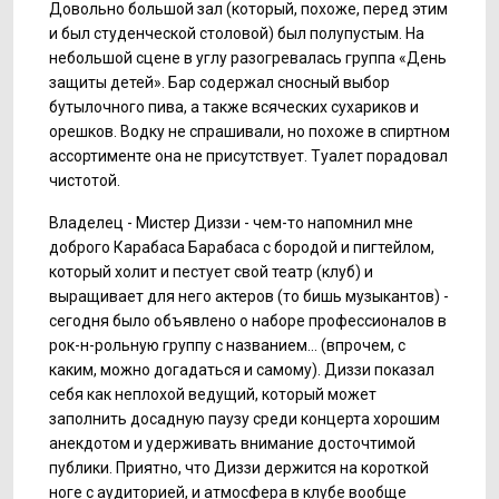
Довольно большой зал (который, похоже, перед этим
и был студенческой столовой) был полупустым. На
небольшой сцене в углу разогревалась группа «День
защиты детей». Бар содержал сносный выбор
бутылочного пива, а также всяческих сухариков и
орешков. Водку не спрашивали, но похоже в спиртном
ассортименте она не присутствует. Туалет порадовал
чистотой.
Владелец - Мистер Диззи - чем-то напомнил мне
доброго Карабаса Барабаса с бородой и пигтейлом,
который холит и пестует свой театр (клуб) и
выращивает для него актеров (то бишь музыкантов) -
сегодня было объявлено о наборе профессионалов в
рок-н-рольную группу с названием... (впрочем, с
каким, можно догадаться и самому). Диззи показал
себя как неплохой ведущий, который может
заполнить досадную паузу среди концерта хорошим
анекдотом и удерживать внимание досточтимой
публики. Приятно, что Диззи держится на короткой
ноге с аудиторией, и атмосфера в клубе вообще