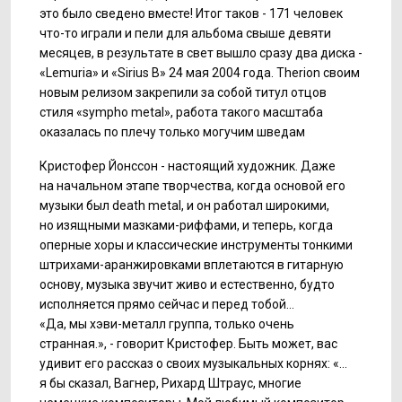
это было сведено вместе! Итог таков - 171 человек
что-то
играли и пели для альбома свыше девяти
месяцев, в результате в свет вышло сразу два диска -
«Lemuria» и «Sirius B» 24 мая 2004 года. Therion своим
новым релизом закрепили за собой титул отцов
стиля «sympho metal», работа такого масштаба
оказалась по плечу только могучим шведам
Кристофер Йонссон - настоящий художник. Даже
на начальном этапе творчества, когда основой его
музыки был death metal, и он работал широкими,
но изящными мазками-риффами, и теперь, когда
оперные хоры и классические инструменты тонкими
штрихами-аранжировками вплетаются в гитарную
основу, музыка звучит живо и естественно, будто
исполняется прямо сейчас и перед тобой…
«Да, мы хэви-металл группа, только очень
странная.», - говорит Кристофер. Быть может, вас
удивит его рассказ о своих музыкальных корнях: «…
я бы сказал, Вагнер, Рихард Штраус, многие