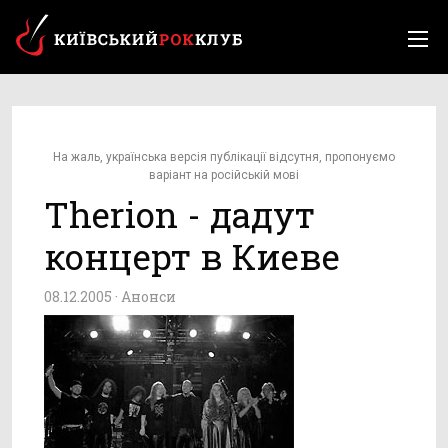
На жаль, українська версія публікації відсутня, пропонуємо
варіант на російській мові
Therion - дадут
концерт в Киеве
08.12.2005 ·
Анонси