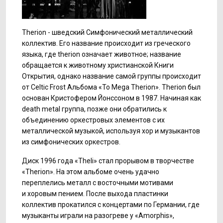
Therion - шведский Симфонический металлический
коллектив. Его название происходит из греческого
языка, где therion означает животное; название
обращается к животному христианской Книги
Открытия, однако название самой группы происходит
от Celtic Frost Альбома «To Mega Therion». Therion был
основан Кристофером Йонссоном в 1987. Начиная как
death metal группа, позже они обратились к
объединению оркестровых элементов с их
металлической музыкой, используя хор и музыкантов
из симфонических оркестров.
Диск 1996 года «Theli» стал прорывом в творчестве
«Therion». На этом альбоме очень удачно
переплелись металл с восточными мотивами
и хоровым пением. После выхода пластинки
коллектив прокатился с концертами по Германии, где
музыканты играли на разогреве у «Amorphis»,