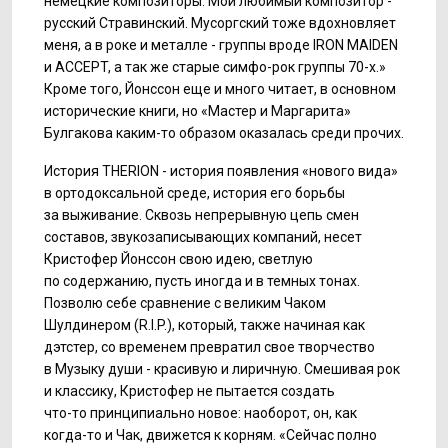
немецкие композиторы. Мой любимый композитор -
русский Стравинский. Мусоргский тоже вдохновляет
меня, а в роке и металле - группы вроде IRON MAIDEN
и ACCEPT, а так же старые
симфо-рок
группы
70-х.»
Кроме того, Йонссон еще и много читает, в основном
исторические книги, но «Мастер и Маргарита»
Булгакова
каким-то
образом оказалась среди прочих.
История THERION - история появления «нового вида»
в ортодоксальной среде, история его борьбы
за выживание. Сквозь непрерывную цепь смен
составов, звукозаписывающих компаний, несет
Кристофер Йонссон свою идею, светлую
по содержанию, пусть иногда и в темных тонах.
Позволю себе сравнение с великим Чаком
Шулдинером (R.I.P.), который, также начиная как
дэтстер, со временем превратил свое творчество
в Музыку души - красивую и лиричную. Смешивая рок
и классику, Кристофер не пытается создать
что-то
принципиально новое: наоборот, он, как
когда-то
и Чак, движется к корням. «Сейчас полно