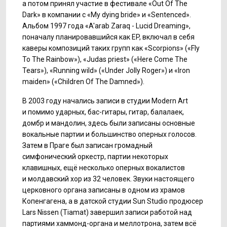
а потом принял участие в фестивале «Out Of The
Dark» в компании с «My dying bride» и «Sentenced».
Альбом 1997 года «A'arab Zaraq - Lucid Dreaming»,
поначалу планировавшийся как EP, включал в себя
каверы композиций таких групп как «Scorpions» («Fly
To The Rainbow»), «Judas priest» («Here Come The
Tears»), «Running wild» («Under Jolly Roger») и «Iron
maiden» («Children Of The Damned»).
В 2003 году начались записи в студии Modern Art
и помимо ударных,
бас-гитары,
гитар, балалаек,
домбр и мандолин, здесь были записаны основные
вокальные партии и большинство оперных голосов.
Затем в Праге был записан громадный
симфонический оркестр, партии некоторых
клавишных, ещё несколько оперных вокалистов
и молдавский хор из 32 человек. Звуки настоящего
церковного органа записаны в одном из храмов
Копенгагена, а в датской студии Sun Studio продюсер
Lars Nissen (Tiamat) завершил записи работой над
партиями хаммонд-органа и меллотрона, затем всё