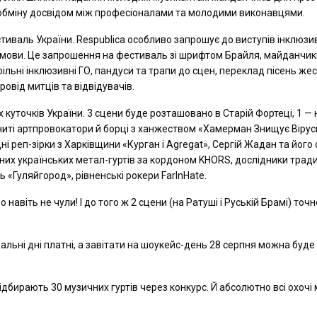
 обміну досвідом між професіоналами та молодими виконавцями.
иваль України. Respublica особливо запрошує до виступів інклюзи
 умови. Це запрошення на фестиваль зі шрифтом Брайля, майданчик
фільні інклюзивні ГО, пандуси та трапи до сцен, переклад пісень ж
овід митців та відвідувачів.
іх куточків України. 3 сцени буде розташовано в Старій Фортеці, 1 — 
ениті артпровокатори й борці з ханжеством «Хамерман Знищує Вірус
 реп-зірки з Харківщини «Курган і Agregat», Сергій Жадан та його 
аних українських метал-гуртів за кордоном KHORS, дослідники трад
 «Гуляйгород», рівненські рокери FarInHate.
навіть не чули! І до того ж 2 сцени (на Ратуші і Руській Брамі) точн
вальні дні платні, а завітати на шоукейс-день 28 серпня можна буде
дбирають 30 музичних гуртів через конкурс. Й абсолютно всі охочі