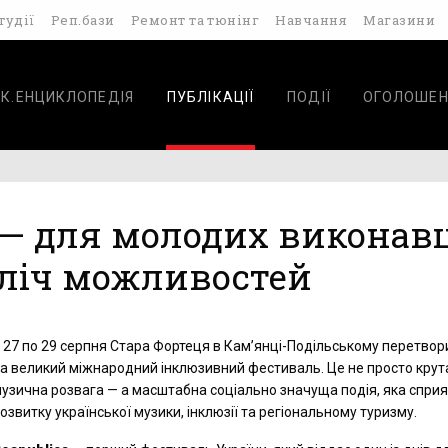
тудії
Реп.бази
Ремонт та тюнінг
Навчання
Магазини
К.ЕНЦИКЛОПЕДІЯ
ПУБЛІКАЦІЇ
ПОДІЇ
ОГОЛОШЕН
1 — для молодих виконавц
зліч можливостей
 27 по 29 серпня Стара Фортеця в Кам’янці-Подільському перетвор
а великий міжнародний інклюзивний фестиваль. Це не просто крут
узична розвага — а масштабна соціально значуща подія, яка сприя
озвитку української музики, інклюзії та регіональному туризму.