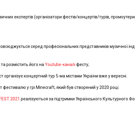
музичних експертів (організатори фестів/концертів/турів, промоутери
повсюджується серед професіональних представників музичної інду
 та розмістить його на
Youtube-каналі
фесту;
організує концертний тур 5-ма містами України вже у вересні.
 фестивалю у грі Minecraft, який був створений у 2020 році.
 FEST 2021
реалізуються за підтримки Українського Культурного Фо