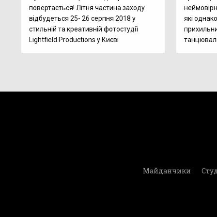
повертається! Літня частина заходу
неймовірн
відбудеться 25- 26 серпня 2018 у
які однак
стильній та креативній фотостудії
прихильник
Lightfield.Productions у Києві
танцюваль
Майданчики
Студ