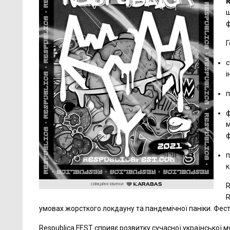
R
ш
ф
Г
с
і
п
ф
м
ф
п
к
R
R
умовах жорсткого локдауну та пандемічної паніки. Фес
Respublica FEST сприяє розвитку сучасної української