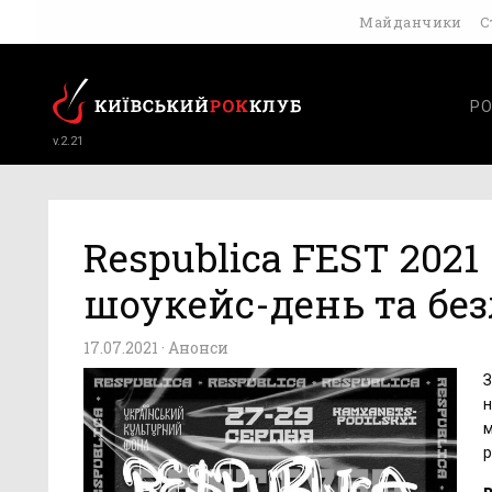
Майданчики
С
РО
v.2.21
Respublica FEST 202
шоукейс-день та бе
17.07.2021 ·
Анонси
З
н
м
р