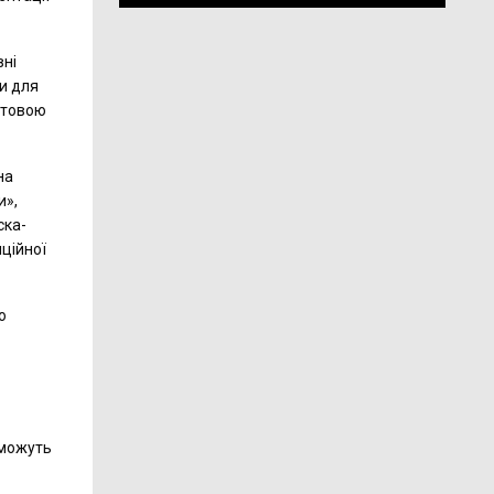
вні
и для
естовою
на
и»,
ска-
иційної
о
 можуть