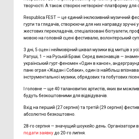
творчості. А також створює нетворкінг-платформу для
Respublica FEST — це єдиний інклюзивний музичний фест
гурти та глядачів, створюючи для них направду зручні
жестових перекладачів, спеціалізовані біотуалети, про
мовою на головній сцені фестивалю, волонтерський супр
3 дні, 5 сцен і неймовірний шквал музики від митців з ус
Ратуші, 1 – на Руській Брамі. Серед виконавців — знам
український гурт-феномен «Один в каное», андерграундні
панк-зграя «Жадан і Собаки», один із найбільш впізнав
інструментальної музики, обрядових та побутових пісень
І головне — ще 40 талановитих артистів, яких ви можливо 
будуть безкоштовними для відвідувачів.
Вхід на перший (27 серпня) та третій (29 серпня) фести
абсолютно безкоштовно.
28-го серпня — значущий шоукейс-день. Організатори ві
подати заявку
до 20-го липня.