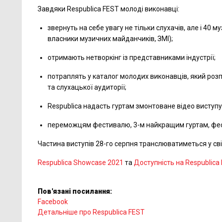
Завдяки Respublica FEST молоді виконавці:
звернуть на себе увагу не тільки слухачів, але і 40 
власники музичних майданчиків, ЗМІ);
отримають нетворкінг із представниками індустрії;
потраплять у каталог молодих виконавців, який роз
та слухацької аудиторії;
Respublica надасть гуртам змонтоване відео виступу
переможцям фестивалю, 3-м найкращим гуртам, фест 
Частина виступів 28-го серпня транслюватиметься у світ
Respublica Showcase 2021
та
Доступність на Respublica
Пов'язані посилання:
Facebook
Детальніше про Respublica FEST