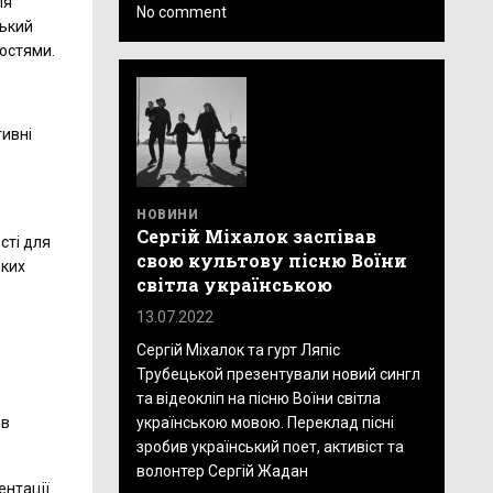
ля
No comment
ський
востями.
тивні
НОВИНИ
Сергій Міхалок заспівав
сті для
свою культову пісню Воїни
ьких
світла українською
13.07.2022
Сергій Міхалок та гурт Ляпіс
Трубецькой презентували новий сингл
та відеокліп на пісню Воїни світла
.
українською мовою. Переклад пісні
 в
зробив український поет, активіст та
волонтер Сергій Жадан
ентації