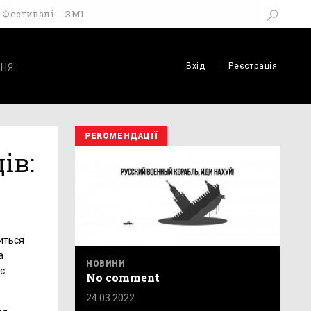
Фестивалі
ЗМІ
Вхід
Реєстрація
НЯ
РЕКОМЕНДАЦІЇ
ів:
иться
а
НОВИНИ
є
No comment
24.03.2022