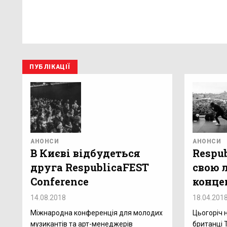
ПУБЛІКАЦІЇ
АНОНСИ
АНОНСИ
В Києві відбудеться
Respu
друга RespublicaFEST
свою 
Conference
конце
14.08.2018
18.04.201
Міжнародна конференція для молодих
Цьогоріч 
музикантів та арт-менеджерів
британці 