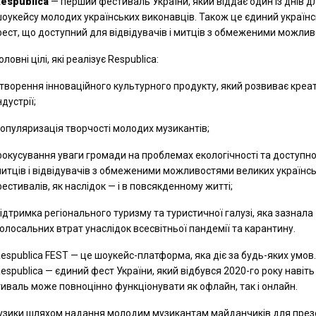
espublica
— перший фестиваль України, який віддає один із днів д
оукейсу молодих українських виконавців. Також це єдиний україн
ест, що доступний для відвідувачів і митців з обмеженими можли
оловні цілі, які реалізує Respublica:
творення інноваційного культурного продукту, який розвиває креа
ндустрії;
опуляризація творчості молодих музикантів;
окусування уваги громади на проблемах екологічності та доступно
итців і відвідувачів з обмеженими можливостями великих українс
естивалів, як наслідок — і в повсякденному житті;
ідтримка регіонального туризму та туристичної галузі, яка зазнала
олосальних втрат унаслідок всесвітньої пандемії та карантину.
espublica FEST — це шоукейс-платформа, яка діє за будь-яких умов
espublica — єдиний фест України, який відбувся 2020-го року навіть
тиваль може повноцінно функціонувати як офлайн, так і онлайн.
 музики шляхом надання молодим музикантам майданчиків для през