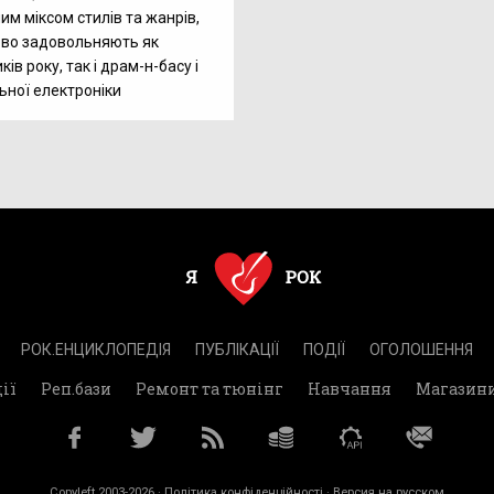
им міксом стилів та жанрів,
ово задовольняють як
ів року, так і драм-н-басу і
ної електроніки
РОК.ЕНЦИКЛОПЕДІЯ
ПУБЛІКАЦІЇ
ПОДІЇ
ОГОЛОШЕННЯ
ії
Реп.бази
Ремонт та тюнінг
Навчання
Магазин
Copyleft 2003-2026 ·
Політика конфіденційності
· Версия на русском