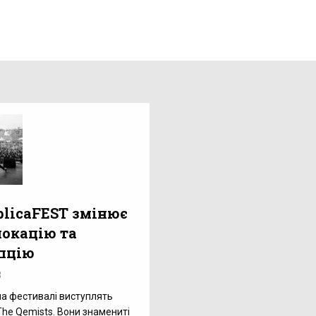
blicaFEST змінює
локацію та
пцію
8
на фестивалі виступлять
The Qemists. Вони знамениті