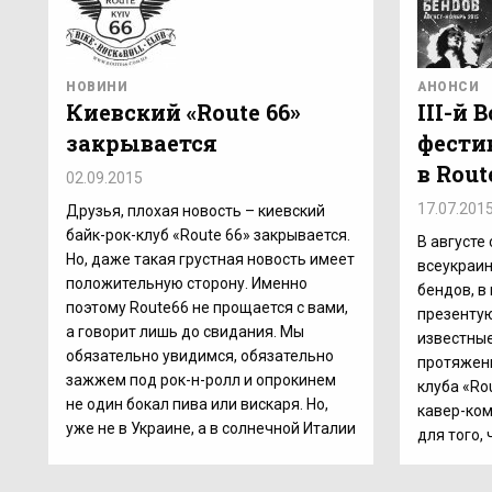
НОВИНИ
АНОНСИ
Киевский «Route 66»
ІІІ-й
закрывается
фести
в Rout
02.09.2015
17.07.201
Друзья, плохая новость – киевский
байк-рок-клуб «Route 66» закрывается.
В августе
Но, даже такая грустная новость имеет
всеукраин
положительную сторону. Именно
бендов, в
поэтому Route66 не прощается с вами,
презентую
а говорит лишь до свидания. Мы
известные
обязательно увидимся, обязательно
протяжени
зажжем под рок-н-ролл и опрокинем
клуба «Ro
не один бокал пива или вискаря. Но,
кавер-ком
уже не в Украине, а в солнечной Италии
для того,