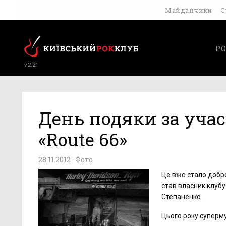
Майданчики
С
РО
v.2.21
День подяки за уча
«Route 66»
28.11.2012 ·
Фото
Це вже стало добро
став власник клубу
Степаненко.
Цього року суперму