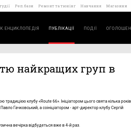
тудії
Реп.бази
Ремонт та тюнінг
Навчання
Магазини
К.ЕНЦИКЛОПЕДІЯ
ПУБЛІКАЦІЇ
ПОДІЇ
ОГОЛОШЕН
стю найкращих груп в
ю традицією клубу «Route 66». Ініціатором цього свята кілька рокі
 Павло Гачковський, а соініціатором - арт-директор клубу Сергій
зична вечірка відбудеться вже в 4-й раз.