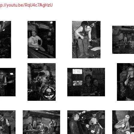
tp://youtu.be/RqU4c7AgHzU