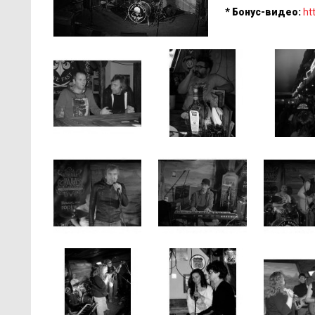
* Бонус-видео:
ht