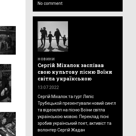
No comment
НОВИНИ
Сергій Міхалок заспівав
свою культову пісню Воїни
світла українською
13.07.2022
Сергій Міхалок та гурт Ляпіс
Трубецькой презентували новий сингл
та відеокліп на пісню Воїни світла
українською мовою. Переклад пісні
зробив український поет, активіст та
волонтер Сергій Жадан