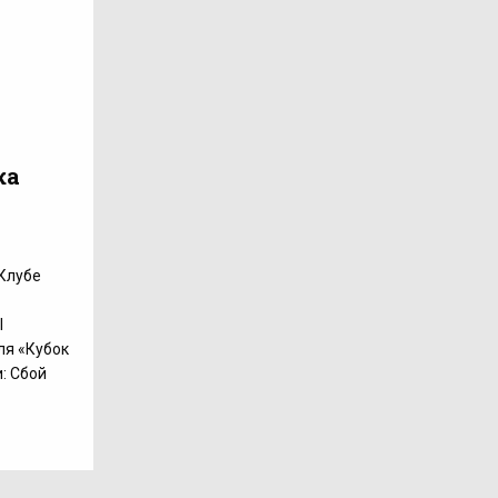
ка
-Клубе
І
ля «Кубок
: Сбой