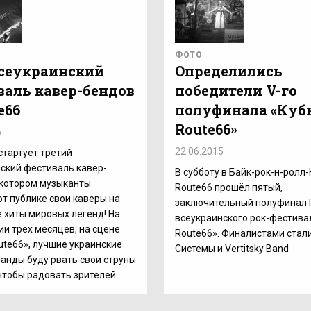
ФОТО
 Всеукраинский
Определились
валь кавер-бендов
победители V-го
e66
полуфинала «Куб
Route66»
5
22.06.2015
 стартует третий
ский фестиваль кавер-
В субботу в Байк-рок-н-ролл
 котором музыканты
Route66 прошёл пятый,
т публике свои каверы на
заключительный полуфинал І
 хиты мировых легенд! На
всеукраинского рок-фестива
и трех месяцев, на сцене
Route66». Финалистами стали
ute66», лучшие украинские
Системы и Vertitsky Band
анды буду рвать свои струны
 чтобы радовать зрителей