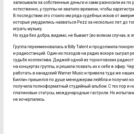
записывали за собственные деньги и сами разносили их по 
естественно, у группы не хватило времени, чтобы зарегистр
В последствии это стоило им ряда судебных исков от америк
которые умудрились назваться Pezz за несколько лет до то
играть музыку.
Но худа без добра, видимо, не бывает (во всяком случае, в э
Группа переименовалась в Billy Talent и продолжила покор
и радиостанций. Один из походов на радио вскоре сыграл
судьбе коллектива. Диджей одной из торонтовских радиос
на концертах группы, и решила позвать их к себе в эфир. Че
работать в канадский Warner Music и привела туда же наши
Билли» пришелся по душе менеджерам лейбла и получил конт
получила полноформатный студийный альбом. С тех пор и н
платиновые статусы, международные гастроли. Но испытани
не исчерпались.