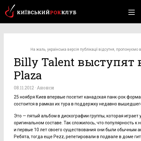
На жаль, українська версія публікації відсутня, пропонуємо в
Billy Talent выступят 
Plaza
08.11.2012 ·
Анонси
25 ноября Киев впервые посетит канадская панк-рок формаци
состоится в рамках их тура в поддержку недавно вышедшего
Это — пятый альбом в дискографии группы, которая играет у
оригинальном составе. Так сложилось, что популярность к н
и первые 10 лет своего существования они были обычным 
Ребята, тогда еще Pezz, репетировали в подвале в доме ги