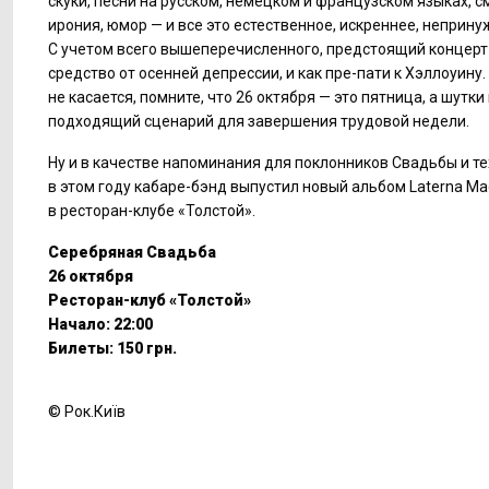
скуки, песни на русском, немецком и французском языках, с
ирония, юмор — и все это естественное, искреннее, неприн
С учетом всего вышеперечисленного, предстоящий концерт
средство от осенней депрессии, и как пре-пати к Хэллоуину.
не касается, помните, что 26 октября — это пятница, а шутки
подходящий сценарий для завершения трудовой недели.
Ну и в качестве напоминания для поклонников Свадьбы и тех
в этом году кабаре-бэнд выпустил новый альбом Laterna Mag
в ресторан-клубе «Толстой».
Серебряная Свадьба
26 октября
Ресторан-клуб «Толстой»
Начало: 22:00
Билеты: 150 грн.
© Рок.Київ