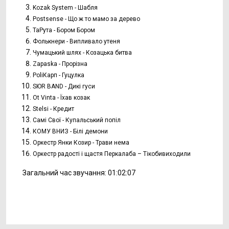
Kozak System - Шабля
Postsense - Що ж то мамо за дерево
ТаРута - Бором Бором
Фолькнери - Випливало утеня
Чумацький шлях - Козацька битва
Zapaska - Прорізна
PoliКарп - Гуцулка
SЮR BAND - Дикі гуси
Ot Vinta - Їхав козак
Stelsi - Кредит
Самі Свої - Купальський попіл
КОМУ ВНИЗ - Білі демони
Оркестр Янки Козир - Трави нема
Оркестр радості і щастя Перкалаба – Тікобивиходили
Загальний час звучання: 01:02:07