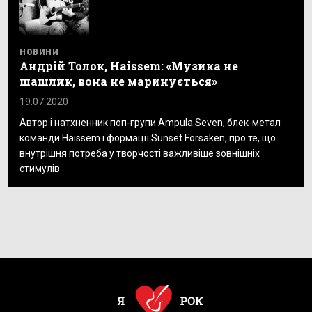
НОВИНИ
Андрій Толок, Haissem: «Музика не
шашлик, вона не маринується»
19.07.2020
Автор і натхненник поп-групи Ampula Seven, блек-метал
команди Haissem і формації Sunset Forsaken, про те, що
внутрішня потреба у творчості важливіше зовнішніх
стимулів