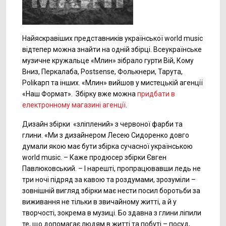
Найяскравіших представників української world music
відтепер можна знайти на одній збірці. Всеукраїнське
музичне кружальце «Млин» зібрало гурти Вій, Кому
Вниз, Перкалаба, Postsense, Фолькнери, Тарута,
Polikaрп та інших. «Млин» вийшов у мистецькій агенції
«Наш Формат». Збірку вже можна
придбати в
електронному магазині агенції
.
Дизайн збірки «зліплений» з червоної фарби та
глини. «Ми з дизайнером Лесею Сидоренко довго
думали якою має бути збірка сучасної українською
world music. – Каже продюсер збірки Євген
Павлюковський. – І нарешті, пропрацювавши ледь не
три ночі підряд за кавою та роздумами, зрозуміли –
зовнішній вигляд збірки має нести посил боротьби за
виживання не тільки в звичайному житті, а й у
творчості, зокрема в музиці. Бо здавна з глини ліпили
те, що допомагає людям в житті та побуті – посуд,