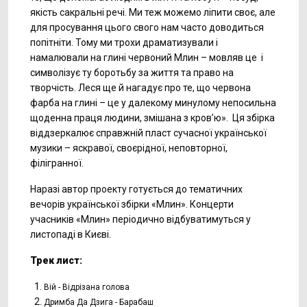
якість сакральні речі. Ми теж можемо ліпити своє, але
для просування цього свого нам часто доводиться
попітніти. Тому ми трохи драматизували і
намалювали на глині червоний Млин – мовляв це і
символізує ту боротьбу за життя та право на
творчість. Леся ще й нагадує про те, що червона
фарба на глині – це у далекому минулому непосильна
щоденна праця людини, змішана з кров’ю». Ця збірка
віддзеркалює справжній пласт сучасної української
музики – яскравої, своєрідної, неповторної,
філігранної.
Наразі автор проекту готується до тематичних
вечорів української збірки «Млин». Концерти
учасників «Млин» періодично відбуватимуться у
листопаді в Києві.
Трек лист:
Вій - Відрізана голова
Дримба Да Дзига - Барабаш