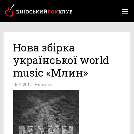
Нова збірка
української world
music «Млин»
15.11.2012 ·
Новини