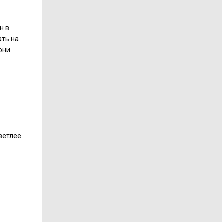
н в
ать на
они
ветлее.