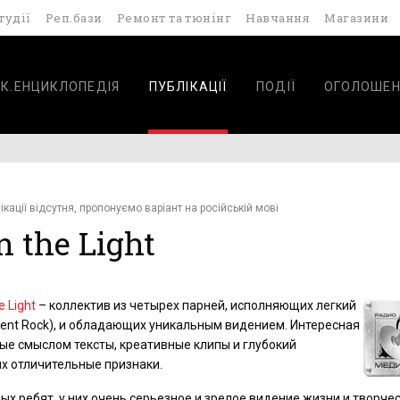
тудії
Реп.бази
Ремонт та тюнінг
Навчання
Магазини
К.ЕНЦИКЛОПЕДІЯ
ПУБЛІКАЦІЇ
ПОДІЇ
ОГОЛОШЕН
ікації відсутня, пропонуємо варіант на російській мові
 the Light
e Light
– коллектив из четырех парней, исполняющих легкий
dent Rock), и обладающих уникальным видением. Интересная
ые смыслом тексты, креативные клипы и глубокий
их отличительные признаки.
ых ребят, у них очень серьезное и зрелое видение жизни и творчес