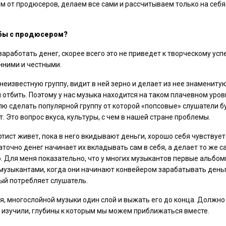
м от продюсеров, делаем все сами и рассчитываем только на себя
 бы с продюсером?
аработать денег, скорее всего это не приведет к творческому успе
нними и честными.
 неизвестную группу, видит в ней зерно и делает из нее знамениту
 и отбить. Поэтому у нас музыка находится на таком плачевном уров
ю сделать популярной группу от которой «попсовые» слушатели б
т. Это вопрос вкуса, культуры, с чем в нашей стране проблемы.
тист живет, пока в него вкидывают деньги, хорошо себя чувствует
таточно денег начинает их вкладывать сам в себя, а делает то же с
ю. Для меня показательно, что у многих музыкантов первые альбо
 музыкантами, когда они начинают конвейером зарабатывать деньг
ый потребляет слушатель.
ся, многослойной музыки один слой и выжать его до конца. Должно
не изучили, глубины к которым мы можем приближаться вместе.