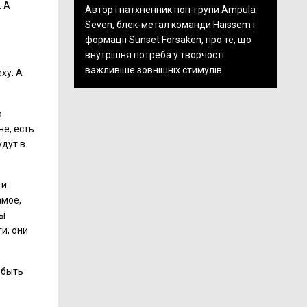
. А
Автор і натхненник поп-групи Ampula
Seven, блек-метал команди Haissem і
формації Sunset Forsaken, про те, що
внутрішня потреба у творчості
важливіше зовнішніх стимулів
ху. А
ю
не, есть
удут в
 и
амое,
мы
и, они
 быть