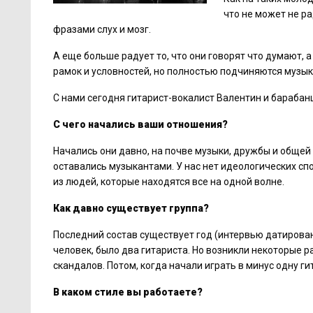
что не может не р
фразами слух и мозг.
А еще больше радует то, что они говорят что думают, 
рамок и условностей, но полностью подчиняются музыке
С нами сегодня гитарист-вокалист Валентин и барабан
С чего начались ваши отношения?
Начались они давно, на почве музыки, дружбы и общей в
оставались музыкантами. У нас нет идеологических спо
из людей, которые находятся все на одной волне.
Как давно существует группа?
Последний состав существует год (интервью датирован
человек, было два гитариста. Но возникли некоторые ра
скандалов. Потом, когда начали играть в минус одну ги
В каком стиле вы работаете?