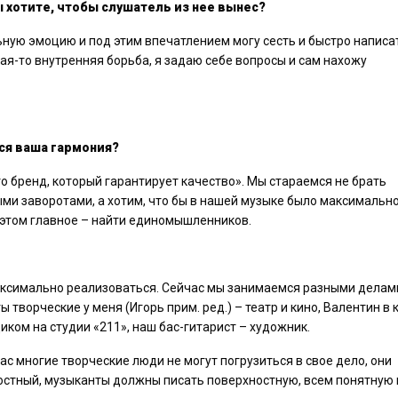
 хотите, чтобы слушатель из нее вынес?
льную эмоцию и под этим впечатлением могу сесть и быстро написа
акая-то внутренняя борьба, я задаю себе вопросы и сам нахожу
ся ваша гармония?
то бренд, который гарантирует качество». Мы стараемся не брать
и заворотами, а хотим, что бы в нашей музыке было максимальн
 этом главное – найти единомышленников.
аксимально реализоваться. Сейчас мы занимаемся разными делам
 творческие у меня (Игорь прим. ред.) – театр и кино, Валентин в 
ом на студии «211», наш бас-гитарист – художник.
ас многие творческие люди не могут погрузиться в свое дело, они
ностный, музыканты должны писать поверхностную, всем понятную 