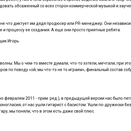
адовать обсаженный со всех сторон коммерческой музыкой и зауч
а не что диктует им дядя продюсер или PR-менеджер. Они независ
 и процессу ее создания. А еще они просто приятные ребята.
щик Игорь.
олны. Мы о чем-то вместе думали, что-то хотели, мечтали, при эт
ров по поводу «ой, мы что-то не то играем», финальный состав со
о февралем 2011 - прим. ред.), в предыдущей версии нас было пят
зногласия, от нас ушли гитарист с басистом. Ушли по-дружески бе
тару, мы поняли, что в этом есть даже свой плюс.