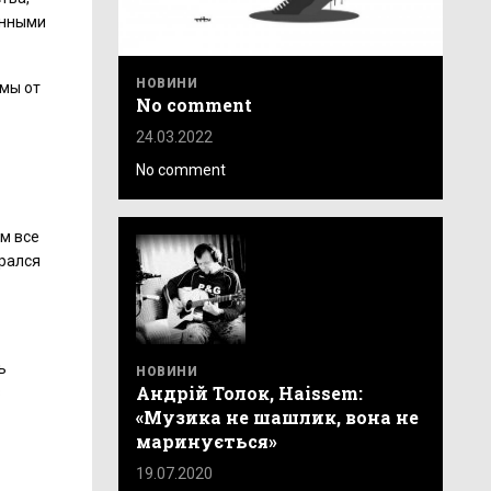
енными
НОВИНИ
имы от
No comment
24.03.2022
No comment
ом все
брался
ь
НОВИНИ
Андрій Толок, Haissem:
з
«Музика не шашлик, вона не
маринується»
19.07.2020