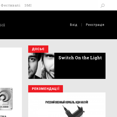
Фестивалі
ЗМІ
Вхід
Реєстрація
НЯ
ДОСЬЄ
Switch On the Light
РЕКОМЕНДАЦІЇ
тва,