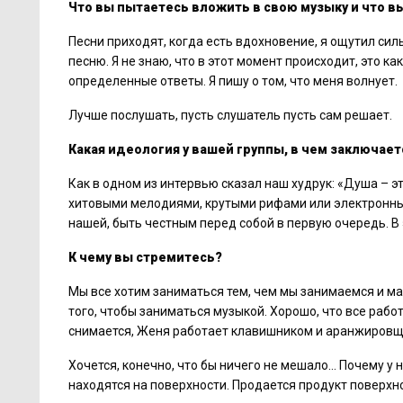
Что вы пытаетесь вложить в свою музыку и что вы
Песни приходят, когда есть вдохновение, я ощутил си
песню. Я не знаю, что в этот момент происходит, это к
определенные ответы. Я пишу о том, что меня волнует.
Лучше послушать, пусть слушатель пусть сам решает.
Какая идеология у вашей группы, в чем заключает
Как в одном из интервью сказал наш худрук: «Душа – э
хитовыми мелодиями, крутыми рифами или электронным
нашей, быть честным перед собой в первую очередь. В
К чему вы стремитесь?
Мы все хотим заниматься тем, чем мы занимаемся и м
того, чтобы заниматься музыкой. Хорошо, что все работы
снимается, Женя работает клавишником и аранжировщик
Хочется, конечно, что бы ничего не мешало… Почему у н
находятся на поверхности. Продается продукт поверх