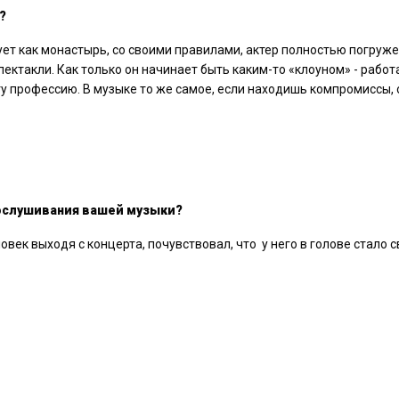
?
вует как монастырь, со своими правилами, актер полностью погруже
пектакли. Как только он начинает быть каким-то «клоуном» - работ
эту профессию. В музыке то же самое, если находишь компромиссы, 
рослушивания вашей музыки?
овек выходя с концерта, почувствовал, что у него в голове стало с