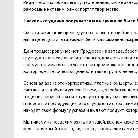
Инди – это способ нашего существования, мы не зависи
рамок мы не ставим, рамки портят творчество.
Насколько удачно получается и не лучше ли было
Смотря какие цели преследует продюсер, если быстро з
наша цель достичь гармонии, быть максимально искре
Да и продюсеров у нас нет. Продюсер на западе, берет
группу, а у нас все равно, что спонсор, вложить деньги
формула примитивного успеха, которой можно за недел
восторге, но творческой ценности такие группы не несу
Основная арена это корпоративы, платные концерты, ар
считает, что добился успеха. Потом, он, заработав дос
люди не развиваются ни в худшую сторону, ни в лучшу
интересней последующих. Это случается и с хорошими
находят свою формулу успеха и выдают продукт, котор
Мы никому не позволим взять из нашей, как нам кажет
место для какой-то загадки, что-то, что мы еще сами 