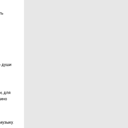
ть
о души
и, для
кино
музыку.