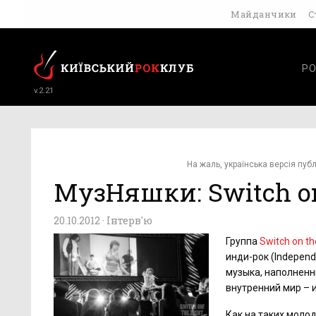
Майданчики
С
РО
v.2.21
На жаль, українська версія публ
МузНяшки: Switch on
20.10.2012 ·
Інтерв'ю
Группа
Switch on th
инди-рок (Indepen
музыка, наполненн
внутренний мир – 
Как на таких молод