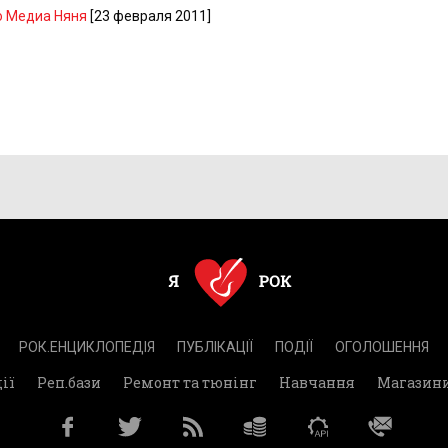
о Медиа Няня
[23 февраля 2011]
РОК.ЕНЦИКЛОПЕДІЯ
ПУБЛІКАЦІЇ
ПОДІЇ
ОГОЛОШЕННЯ
ії
Реп.бази
Ремонт та тюнінг
Навчання
Магазин