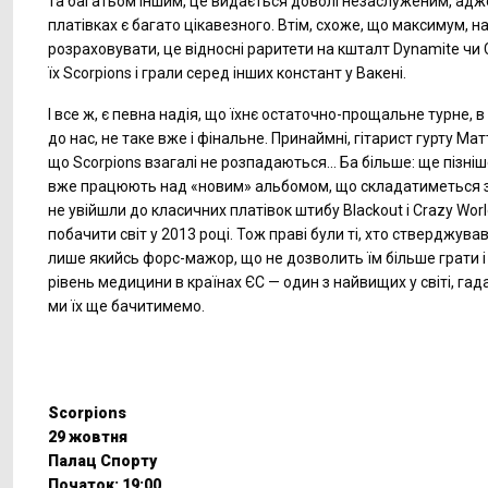
та багатьом іншим, це видається доволі незаслуженим, адже
платівках є багато цікавезного. Втім, схоже, що максимум, 
розраховувати, це відносні раритети на кшталт Dynamite чи
їх Scorpions і грали серед інших констант у Вакені.
І все ж, є певна надія, що їхнє остаточно-прощальне турне, в
до нас, не таке вже і фінальне. Принаймні, гітарист гурту Мат
що Scorpions взагалі не розпадаються... Ба більше: ще пізні
вже працюють над «новим» альбомом, що складатиметься з п
не увійшли до класичних платівок штибу Blackout і Crazy Worl
побачити світ у 2013 році. Тож праві були ті, хто стверджува
лише якийсь форс-мажор, що не дозволить їм більше грати і
рівень медицини в країнах ЄС — один з найвищих у світі, гада
ми їх ще бачитимемо.
Scorpions
29 жовтня
Палац Спорту
Початок: 19:00