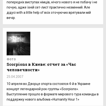
попередніх виступах німців, нічого нового я не побачу і не
почую, адже їхній сет-лист практично незмінний. Але
дідусі with a little help of всіх оточуючих врятували мій
вечір.
ФОТО
Scorpions в Киеве: отчет за «Час
человечности»
25.04.2007
10 апреля во Дворце спорта состоялся 4-й в Украине
концерт легендарной рок-группы «Scorpions».
Выступление прошло в формате мирового тура команды в
поддержку нового альбома «Humanity Hour 1»