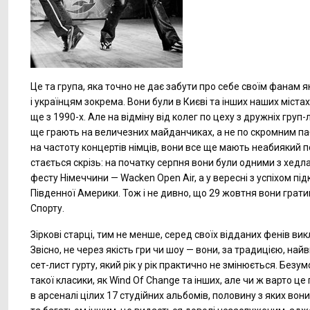
Це та група, яка точно не дає забути про себе своїм фанам як
і українцям зокрема. Вони були в Києві та інших наших міста
ще з
1990-х.
Але на відміну від колег по цеху з дружніх груп-
ще грають на величезних майданчиках, а не по скромним п
на частоту концертів німців, вони все ще мають неабиякий п
стається скрізь: на початку серпня вони були одними з хедл
фесту Німеччини — Wacken Open Air, а у вересні з успіхом пі
Південної Америки. Тож і не дивно, що 29 жовтня вони грат
Спорту.
Зіркові старці, тим не менше, серед своїх відданих фенів ви
Звісно, не через якість гри чи шоу — вони, за традицією, най
сет-лист гурту, який рік у рік практично не змінюється. Безум
такої класики, як Wind Of Change та інших, але чи ж варто це
в арсеналі цілих 17 студійних альбомів, половину з яких вони 