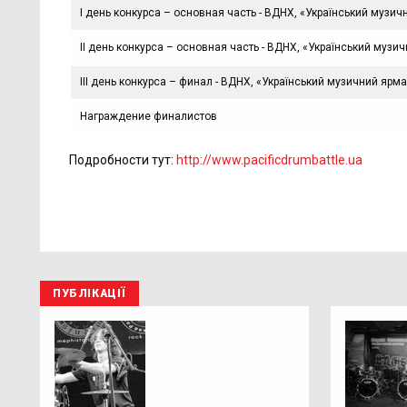
I день конкурса – основная часть - ВДНХ, «Український музич
II день конкурса – основная часть - ВДНХ, «Український музи
III день конкурса – финал - ВДНХ, «Український музичний ярм
Награждение финалистов
Подробности тут:
http://www.pacificdrumbattle.ua
ПУБЛІКАЦІЇ