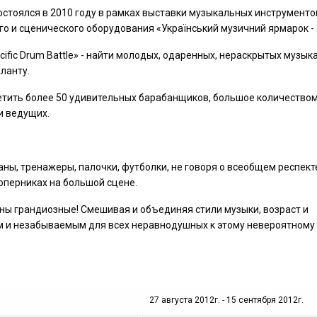
остоялся в 2010 году в рамках выставки музыкальных инструменто
го и сценического оборудования «Український музичний ярмарок - 
ific Drum Battle» - найти молодых, одаренных, нераскрытых музык
ланту.
ретить более 50 удивительных барабанщиков, большое количество
й и ведущих.
ны, тренажеры, палочки, футболки, не говоря о всеобщем респект
оперниках на большой сцене.
планы грандиозные! Смешивая и объединяя стили музыки, возраст и
м и незабываемым для всех неравнодушных к этому невероятному
27 августа 2012г. - 15 сентября 2012г.