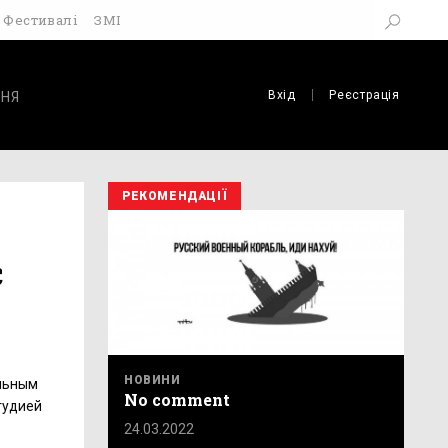
Фестивалі
ЗМІ
Вхід
Реєстрація
НЯ
РЕКОМЕНДАЦІЇ
с
НОВИНИ
альным
No comment
тудией
24.03.2022