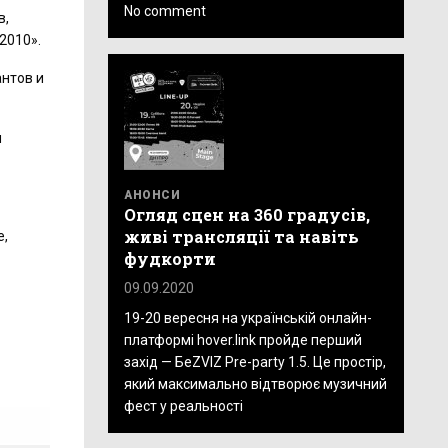
No comment
в,
2010».
антов и
м
АНОНСИ
Огляд сцен на 360 градусів,
живі трансляції та навіть
е,
фудкорти
09.09.2020
19-20 вересня на українській онлайн-
платформі hover.link пройде перший
захід — БеZVIZ Pre-party 1.5. Це простір,
який максимально відтворює музичний
фест у реальності