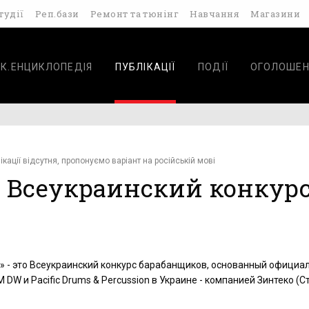
тудії
Реп.бази
Ремонт та тюнінг
Навчання
Магазини
К.ЕНЦИКЛОПЕДІЯ
ПУБЛІКАЦІЇ
ПОДІЇ
ОГОЛОШЕН
ікації відсутня, пропонуємо варіант на російській мові
» - Всеукраинский конкур
tle» - это Всеукраинский конкурс барабанщиков, основанный офици
DW и Pacific Drums & Percussion в Украине - компанией Зинтеко (С