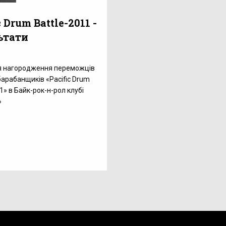
c Drum Battle-2011 -
ьтати
1
я нагородження переможців
барабанщиків «Pacific Drum
1» в Байк-рок-н-рол клубі
»