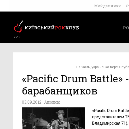
Майданчики
С
РО
v.2.21
На жаль, українська версія публ
«Pacific Drum Battle
барабанщиков
03.09.2012 ·
Анонси
«Pacific Drum Bat
представителем ТМ 
Владимирская 71).