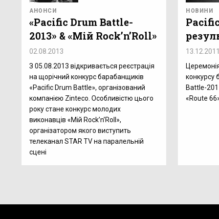
АНОНСИ
НОВИНИ
«Pacific Drum Battle-
Pacifi
2013» & «Мій Rock’n’Roll»
резул
02.08.2013
13.12.201
З 05.08.2013 відкривається реєстрація
Церемоні
на щорічний конкурс барабанщиків
конкурсу 
«Pacific Drum Battle», організований
Battle-201
компанією Zinteco. Особливістю цього
«Route 66
року стане конкурс молодих
виконавців «Мій Rock’n’Roll»,
організатором якого виступить
телеканал STAR TV на паралельній
сцені