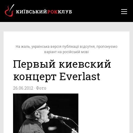
На жаль, українська версія публікації відсутня, пропонуємо
варіант на російській мові
Первый киевский
концерт Everlast
26.06.2012 ·
Фото