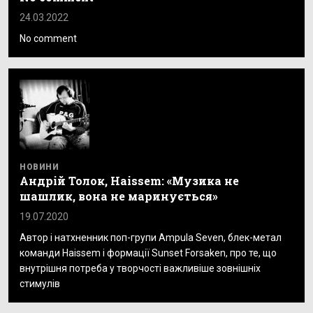
24.03.2022
No comment
НОВИНИ
Андрій Толок, Haissem: «Музика не
шашлик, вона не маринується»
19.07.2020
Автор і натхненник поп-групи Ampula Seven, блек-метал
команди Haissem і формації Sunset Forsaken, про те, що
внутрішня потреба у творчості важливіше зовнішніх
стимулів