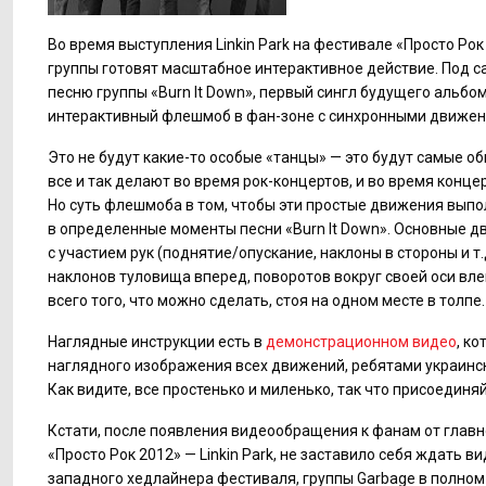
Во время выступления Linkin Park на фестивале «Просто Ро
группы готовят масштабное интерактивное действие. Под с
песню группы «Burn It Down», первый сингл будущего альбо
интерактивный флешмоб в фан-зоне с синхронными движен
Это не будут какие-то особые «танцы» — это будут самые 
все и так делают во время рок-концертов, и во время концерт
Но суть флешмоба в том, чтобы эти простые движения выпо
в определенные моменты песни «Burn It Down». Основные 
с участием рук (поднятие/опускание, наклоны в стороны и т.
наклонов туловища вперед, поворотов вокруг своей оси влев
всего того, что можно сделать, стоя на одном месте в толпе.
Наглядные инструкции есть в
демонстрационном видео
, к
наглядного изображения всех движений, ребятами украинско
Как видите, все простенько и миленько, так что присоединя
Кстати, после появления видеообращения к фанам от глав
«Просто Рок 2012» — Linkin Park, не заставило себя ждать 
западного хедлайнера фестиваля, группы Garbage в полном 