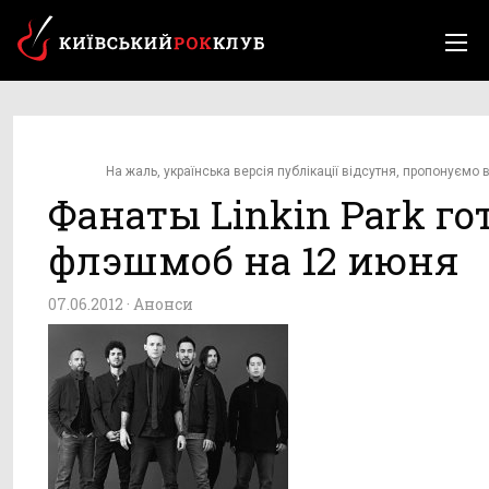
На жаль, українська версія публікації відсутня, пропонуємо в
Фанаты Linkin Park го
флэшмоб на 12 июня
07.06.2012 ·
Анонси