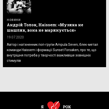
НОВИНИ
Андрій Толок, Haissem: «Музика не
шашлик, вона не маринується»
19.07.2020
Автор і натхненник поп-групи Ampula Seven, блек-метал
команди Haissem і формації Sunset Forsaken, про те, що
внутрішня потреба у творчості важливіше зовнішніх
стимулів