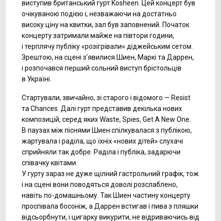
виступив британський гурт Kosheen. Цей концерт був
очікуваною подією і, незважаючи на достатньо
високу ціну на квитки, зал був заповнений. Початок
концерту затримали майже на півтори години,
і терплячу публіку «розігрівали» діджейським сетом.
Зрештою, на сцені з’явилися Шиен, Маркі та Даррен,
і розпочався перший сольний виступ брістольців
в Україні.
Стартували, звичайно, зі старого і відомого — Resist
та Chances. Далі гурт представив декілька нових
композицій, серед яких Waste, Spies, Get A New One.
В паузах між піснями Шиен спілкувалася з публікою,
жартувала і раділа, що їхніх «нових дітей» слухачі
сприйняли так добре. Раділа і публіка, задарючи
співачку квітами.
У гурту зараз не дуже щілний гастрольний графік, тож
і на сцені вони поводяться доволі розслаблено,
навіть по-домашньому. Так Шиен частину концерту
проспівала босоніж, а Даррен встигав і пива з пляшки
відсьорбнути, і цигарку викурити, не відриваючись від