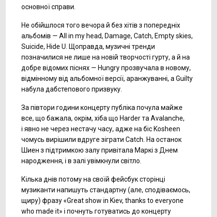
основної справи.
Не обійшлося того вечора й без хітів з попередніх
альбомів — All in my head, Damage, Catch, Empty skies,
Suicide, Hide U. Щоправда, музичні тренди
позначилися не лише на новій творчості гурту, а й на
добре відомих піснях — Hungry прозвучала в новому,
відмінному від альбомної версії, аранжуванні, а Guilty
набула дабстепового призвуку.
За півтори години концерту публіка почула майже
все, що бажала, окрім, хіба що Harder та Avalanchе,
і явно не через нестачу часу, адже на біс Kosheen
чомусь вирішили вдруге зіграти Catch. На останок
Шиен з підтримкою залу привітала Маркі з Днем
народження, і в залі увімкнули світло.
Кілька днів потому на своїй фейсбук сторінці
музиканти напишуть стандартну (але, сподіваємось,
щиру) фразу «Great show in Kiev, thanks to everyone
who made it» і почнуть готуватись до концерту