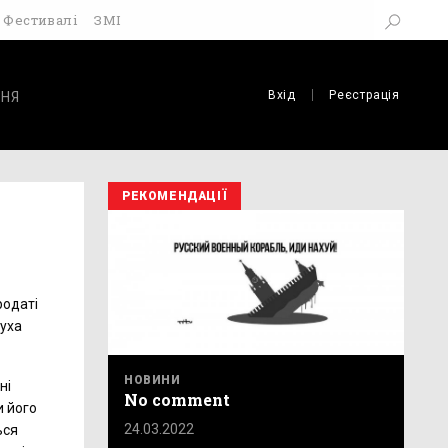
Фестивалі
ЗМІ
Вхід
Реєстрація
НЯ
РЕКОМЕНДАЦІЇ
родаті
вуха
НОВИНИ
ні
No comment
и його
24.03.2022
ься