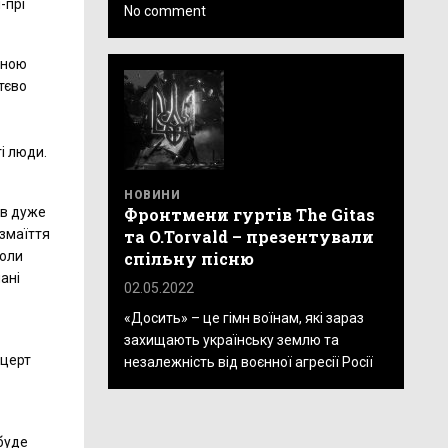
-прі
No comment
иною
тєво
і люди.
НОВИНИ
Фронтмени гуртів The Gitas
ув дуже
та O.Torvald – презентували
озмаїття
спільну пісню
коли
ані
02.05.2022
«Досить» – це гімн воїнам, які зараз
захищають українську землю та
нцерт
незалежність від воєнної агресії Росії
 буде