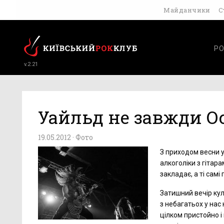
Майданчики
С
РО
v.2.21
Уайльд не завжди О
19.05.2012 ·
Фото
З приходом весни у
алкоголіки з гітара
закладає, а ті самі
Затишний вечір кул
з небагатьох у нас
цілком пристойно і