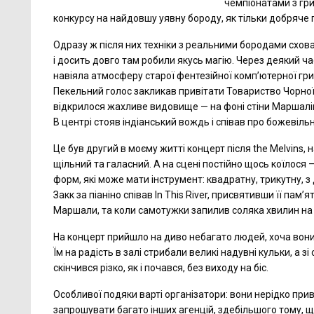
чемпіонатами з гри 
конкурсу на найдовшу уявну бороду, як тільки добряч
Одразу ж після них техніки з реальними бородами сх
і досить довго там робили якусь магію. Через деякий ч
навіяла атмосферу старої фентезійної комп’ютерної гри.
Пекельний голос закликав привітати Товариство Чорної Мі
відкрилося жахливе видовище — на фоні стіни Маршалів б
В центрі стояв індіанський вождь і співав про божевіль
Це був другий в моєму житті концерт після the Melvins,
щільний та галасний. А на сцені постійно щось коїлося —
форм, які може мати інструмент: квадратну, трикутну, з
Закк за піаніно співав In This River, присвятивши її па
Маршали, та коли самотужки запилив соляка хвилин на
На концерт прийшло на диво небагато людей, хоча вони 
Їм на радість в залі стрибали великі надувні кульки, а зі
скінчився різко, як і почався, без виходу на біс.
Особливої подяки варті організатори: вони нерідко прив
запрошувати багато інших агенцій, здебільшого тому, щ