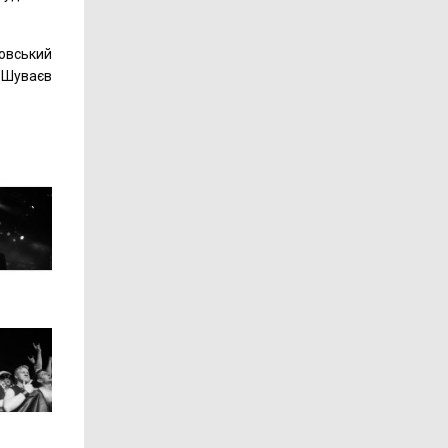
говський
 Шуваєв