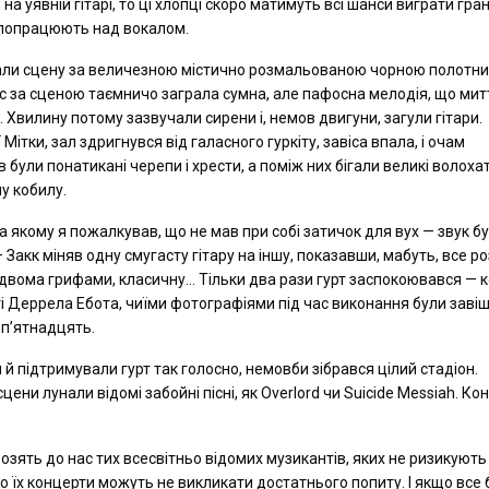
на уявній гітарі, то ці хлопці скоро матимуть всі шанси виграти гран
е попрацюють над вокалом.
овали сцену за величезною містично розмальованою чорною полотн
ас за сценою таємничо заграла сумна, але пафосна мелодія, що мит
 Хвилину потому зазвучали сирени і, немов двигуни, загули гітари.
тки, зал здригнувся від галасного гуркіту, завіса впала, і очам
ули понатикані черепи і хрести, а поміж них бігали великі волохат
ну кобилу.
 на якому я пожалкував, що не мав при собі затичок для вух — звук б
 Закк міняв одну смугасту гітару на іншу, показавши, мабуть, все р
 двома грифами, класичну... Тільки два рази гурт заспокоювався — 
м’яті Деррела Ебота, чиїми фотографіями під час виконання були завіш
 п’ятнадцять.
й підтримували гурт так голосно, немовби зібрався цілий стадіон.
 сцени лунали відомі забойні пісні, як Overlord чи Suicide Messiah. Ко
озять до нас тих всесвітньо відомих музикантів, яких не ризикують
о їх концерти можуть не викликати достатнього попиту. І якщо все