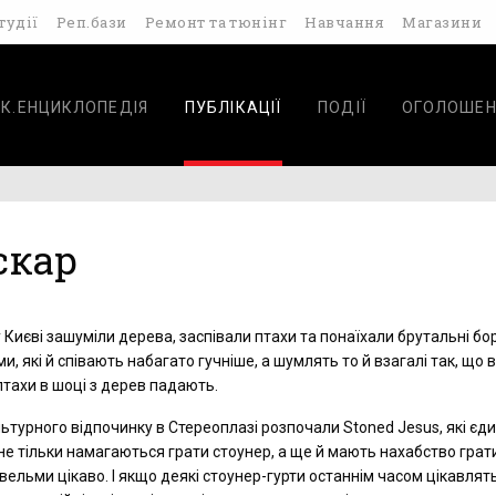
тудії
Реп.бази
Ремонт та тюнінг
Навчання
Магазини
К.ЕНЦИКЛОПЕДІЯ
ПУБЛІКАЦІЇ
ПОДІЇ
ОГОЛОШЕН
скар
 Києві зашуміли дерева, заспівали птахи та понаїхали брутальні бо
ми, які й співають набагато гучніше, а шумлять то й взагалі так, що 
 птахи в шоці з дерев падають.
ьтурного відпочинку в Стереоплазі розпочали Stoned Jesus, які єди
 не тільки намагаються грати стоунер, а ще й мають нахабство грат
 вельми цікаво. І якщо деякі стоунер-гурти останнім часом цікавлят