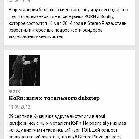
03.04.2014
В преддверии большого киевского шоу двух легендарных
групп современной тяжелой музыки KORN и Soulfly,
которое состоится 16 мая 2014 года в Stereo Plaza, стали
известны интересные подробности райдеров
американских музыкантов
ФОТО
KoRn: шлях тотального dubstep
11.09.2012
29 серпня в Києві вже вдруге виступили відомі
каліфорнійські нью-металісти KoRn. На розігріві у них мав
нагоду виступити український гурт ТОЛ. Цей концерт
викликав такий ажіотаж, що клуб Stereo Plazа, де все і