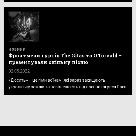
НОВИНИ
Фронтмени гуртів The Gitas та O.Torvald –
презентували спільну пісню
02.05.2022
«Досить» – це гімн воїнам, які зараз захищають
українську землю та незалежність від воєнної агресії Росії