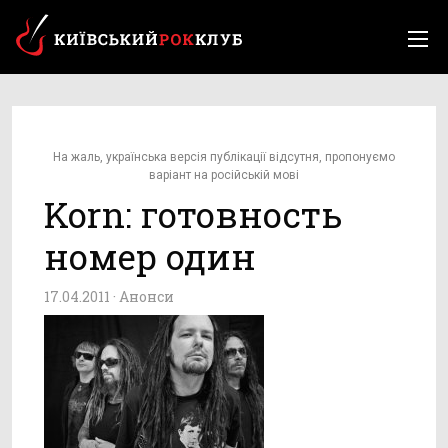
На жаль, українська версія публікації відсутня, пропонуємо
варіант на російській мові
Korn: готовность
номер один
17.04.2011 ·
Анонси