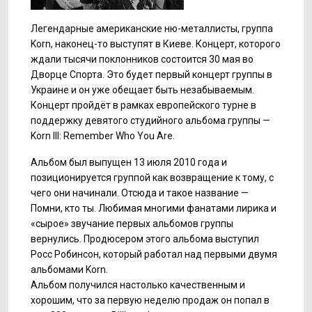
Легендарные американские ню-металлисты, группа
Korn, наконец-то выступят в Киеве. Концерт, которого
ждали тысячи поклонников состоится 30 мая во
Дворце Спорта. Это будет первый концерт группы в
Украине и он уже обещает быть незабываемым.
Концерт пройдёт в рамках европейского турне в
поддержку девятого студийного альбома группы —
Korn III: Remember Who You Are.
Альбом был выпущен 13 июля 2010 года и
позиционируется группой как возвращение к тому, с
чего они начинали. Отсюда и такое название —
Помни, кто ты. Любимая многими фанатами лирика и
«сырое» звучание первых альбомов группы
вернулись. Продюсером этого альбома выступил
Росс Робинсон, который работал над первыми двумя
альбомами Korn.
Альбом получился настолько качественным и
хорошим, что за первую неделю продаж он попал в