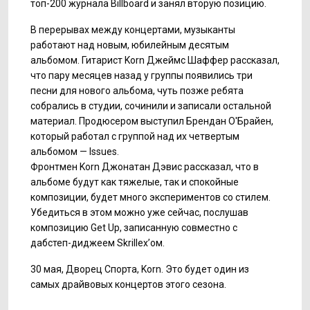
топ-200 журнала Billboard и занял вторую позицию.
В перерывах между концертами, музыканты
работают над новым, юбилейным десятым
альбомом. Гитарист Korn Джеймс Шаффер рассказал,
что пару месяцев назад у группы появились три
песни для нового альбома, чуть позже ребята
собрались в студии, сочинили и записали остальной
материал. Продюсером выступил Брендан О'Брайен,
который работал с группой над их четвертым
альбомом — Issues.
Фронтмен Korn Джонатан Дэвис рассказал, что в
альбоме будут как тяжелые, так и спокойные
композиции, будет много экспериментов со стилем.
Убедиться в этом можно уже сейчас, послушав
композицию Get Up, записанную совместно с
дабстеп-диджеем Skrillex’ом.
30 мая, Дворец Спорта, Korn. Это будет один из
самых драйвовых концертов этого сезона.