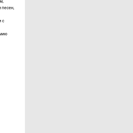
м,
 песен,
 с
рмию