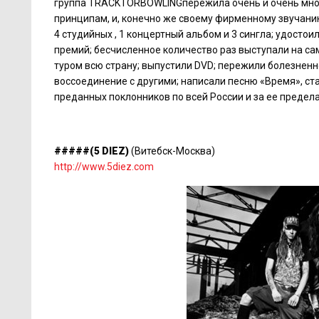
группа TRACKTORBOWLINGпережила очень и очень мног
принципам, и, конечно же своему фирменному звучанию
4 студийных , 1 концертный альбом и 3 сингла; удосто
премий; бесчисленное количество раз выступали на са
туром всю страну; выпустили DVD; пережили болезненн
воссоединение с другими; написали песню «Время», с
преданных поклонников по всей России и за ее предел
#####
(5 DIEZ)
(Витебск-Москва)
http://www.5diez.com