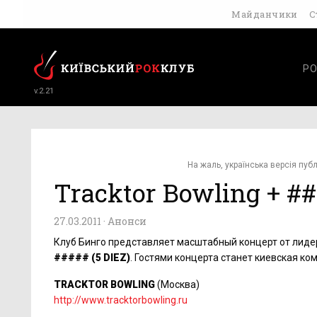
Майданчики
С
РО
v.2.21
На жаль, українська версія публ
Tracktor Bowling + #
27.03.2011 ·
Анонси
Клуб Бинго представляет масштабный концерт от лиде
##### (5 DIEZ)
. Гостями концерта станет киевская к
TRACKTOR BOWLING
(Москва)
http://www.tracktorbowling.ru