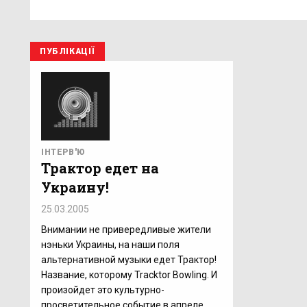
ПУБЛІКАЦІЇ
ІНТЕРВ'Ю
Трактор едет на
Украину!
25.03.2005
Внимании не привередливые жители
нэньки Украины, на наши поля
альтернативной музыки едет Трактор!
Название, которому Tracktor Bowling. И
произойдет это культурно-
просветительное событие в апреле