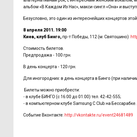
альтернативный рок, с интересным женским вокалом,
альбом «В Каждом Из Нас», макси-сингл «Она» и высту
Безусловно, это один из интереснейших концертов этой 
8 апреля 2011. 19:00
Киев, клуб Бинго,
пр-т Победы, 112 (м. Святошино)
htt
Стоимость билетов.
Предпродажа - 100 грн.
В день концерта - 120 грн.
Для иногородних: в день концерта в Бинго (при наличии
Билеты можно приобрести:
- в клубе БИНГО (с 16:00 до 01:00) тел. 42-42-555;
- в компьютерном клубе Samsung C Club на Бессарабке.
Событие Вконтакте:
http://vkontakte.ru/event24681489