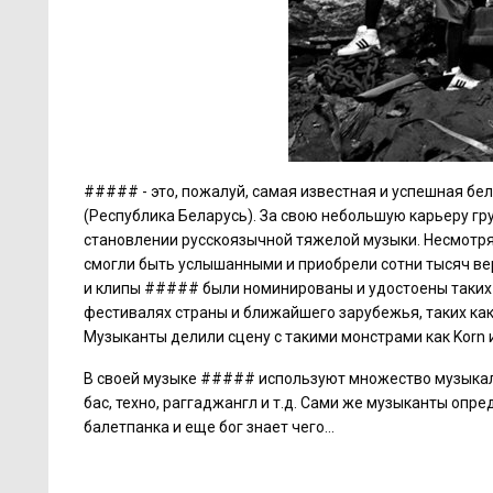
##### - это, пожалуй, самая известная и успешная бел
(Республика Беларусь). За свою небольшую карьеру г
становлении русскоязычной тяжелой музыки. Несмотря
смогли быть услышанными и приобрели сотни тысяч ве
и клипы ##### были номинированы и удостоены таких 
фестивалях страны и ближайшего зарубежья, таких как: 
Музыканты делили сцену с такими монстрами как Korn и
В своей музыке ##### используют множество музыкаль
бас, техно, раггаджангл и т.д. Сами же музыканты опр
балетпанка и еще бог знает чего...