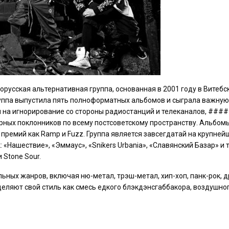
орусская альтернативная группа, основанная в 2001 году в Витебс
руппа выпустила пять полноформатных альбомов и сыграла важную
 на игнорирование со стороны радиостанций и телеканалов, ###
рных поклонников по всему постсоветскому пространству. Альбомы
премий как Ramp и Fuzz. Группа является завсегдатай на крупней
«Нашествие», «Эммаус», «Snikers Urbania», «Славянский Базар» и т
 Stone Sour.
ных жанров, включая ню-метал, трэш-метал, хип-хоп, панк-рок, д
еделяют свой стиль как смесь едкого блэкдэнсгаббакора, воздушно