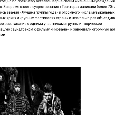
ое, но по-прежнему осталась верна своим жизненным убеждения
. За время своего существования «Трактора» записали более 70ти
ились звания «Лучшей группы года» и огромного числа музыкальных
мых ярких и крупных фестивалях страны и несколько раз объездили
ое расставание с одними участниками группы и творческое
тавшую саундтреком к фильму «Нирвана», и завоевали огромную а
ами.