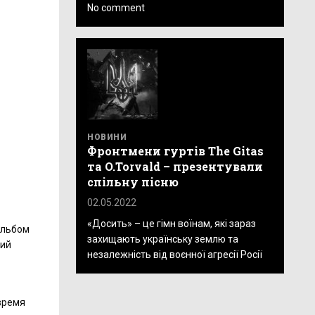
No comment
НОВИНИ
Фронтмени гуртів The Gitas
та O.Torvald – презентували
спільну пісню
02.05.2022
«Досить» – це гімн воїнам, які зараз
альбом
захищають українську землю та
кий
незалежність від воєнної агресії Росії
время