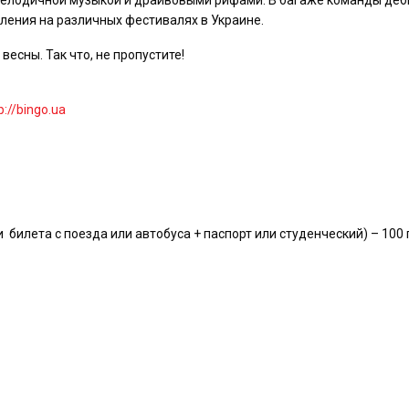
 мелодичной музыкой и драйвовыми рифами. В багаже команды де
пления на различных фестивалях в Украине.
весны. Так что, не пропустите!
p://bingo.ua
 билета с поезда или автобуса + паспорт или студенческий) – 100 