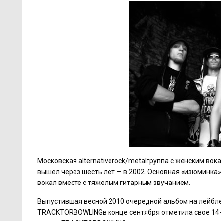
Московская alternativerock/metalгруппа с женским во
вышел через шесть лет — в 2002. Основная «изюминка»
вокал вместе с тяжелым гитарным звучанием.
Выпустившая весной 2010 очередной альбом на лейбле
TRACKTORBOWLINGв конце сентября отметила свое 14-т