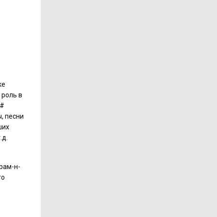
ке
 роль в
##
, песни
ших
.д.
рам-н-
го