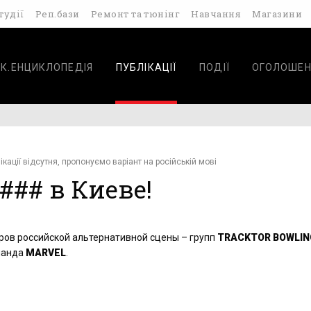
тудії
Реп.бази
Ремонт та тюнінг
Навчання
Магазини
К.ЕНЦИКЛОПЕДІЯ
ПУБЛІКАЦІЇ
ПОДІЇ
ОГОЛОШЕН
ікації відсутня, пропонуємо варіант на російській мові
#### в Киеве!
ров российской альтернативной сцены – групп
TRACKTOR BOWLIN
оманда
MARVEL
.