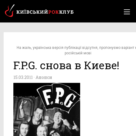
На жаль, українська версія публікації відсутня, пропонуємо варіант 
російській мові
F.P.G. снова в Киеве!
15.03.2011 ·
Анонси