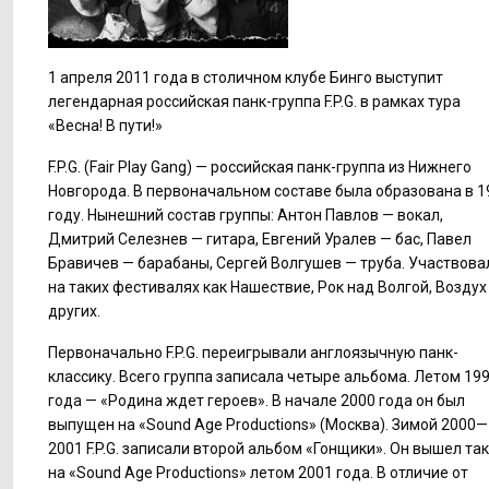
1 апреля 2011 года в столичном клубе Бинго выступит
легендарная российская панк-группа F.P.G. в рамках тура
«Весна! В пути!»
F.P.G. (Fair Play Gang) — российская панк-группа из Нижнего
Новгорода. В первоначальном составе была образована в 1
году. Нынешний состав группы: Антон Павлов — вокал,
Дмитрий Селезнев — гитара, Евгений Уралев — бас, Павел
Бравичев — барабаны, Сергей Волгушев — труба. Участвова
на таких фестивалях как Нашествие, Рок над Волгой, Воздух
других.
Первоначально F.P.G. переигрывали англоязычную панк-
классику. Всего группа записала четыре альбома. Летом 19
года — «Родина ждет героев». В начале 2000 года он был
выпущен на «Sound Age Productions» (Москва). Зимой 2000—
2001 F.P.G. записали второй альбом «Гонщики». Он вышел та
на «Sound Age Productions» летом 2001 года. В отличие от