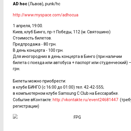
AD hoc
(Львов), punk/hc
http://www.myspace.com/adhocua
1 апреля, 19:00.
Киев, клуб Бинго, пр-т Победы, 112 (м. Святошино)
Стоимость билетов.
Предпродажа - 80 грн.
В день концерта - 100 грн.
Для иногородних в день концерта в Бинго (при наличии
билета с поезда или автобуса + паспорт или студенческий) –
грн.
Билеты можно приобрести:
в клубе БИНГО (с 16:00 до 01:00) тел. 42-42-555;
в компьютерном клубе Samsung C Club на Бессарабке.
Событие вКонтакте:
http://vkontakte.ru/event24681447
(треб
регистрации)