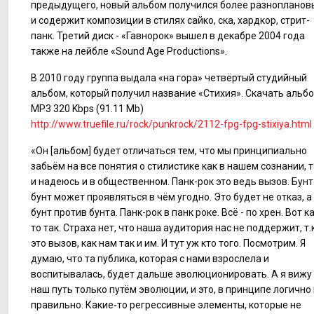
предыдущего, новый альбом получился более разноплано
и содержит композиции в стилях сайко, ска, хардкор, стрит-
панк. Третий диск - «Гавнорок» вышел в декабре 2004 года
также на лейбле «Sound Age Productions».
В 2010 году группа выдала «на гора» четвёртый студийный
альбом, который получил название «Стихия». Скачать альб
MP3 320 Kbps (91.11 Mb)
http://www.truefile.ru/rock/punkrock/2112-fpg-fpg-stixiya.html
«Он [альбом] будет отличаться тем, что мы принципиально
забьём на все понятия о стилистике как в нашем сознании, 
и надеюсь и в общественном. Панк-рок это ведь вызов. Бунт
бунт может проявляться в чём угодно. Это будет не отказ, а
бунт против бунта. Панк-рок в панк роке. Всё - по хрен. Вот ка
то так. Страха нет, что наша аудитория нас не поддержит, т.к
это вызов, как нам так и им. И тут уж кто того. Посмотрим. Я
думаю, что та публика, которая с нами взрослела и
воспитывалась, будет дальше эволюционировать. А я вижу
наш путь только путём эволюции, и это, в принципе логично
правильно. Какие-то регрессивные элементы, которые не