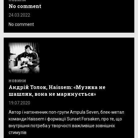
НОВИНИ
No comment
24.03.2022
No comment
НОВИНИ
Андрій Толок, Haissem: «Музика не
шашлик, вона не маринується»
19.07.2020
Автор і натхненник поп-групи Ampula Seven, блек-метал
команди Haissem і формації Sunset Forsaken, про те, що
внутрішня потреба у творчості важливіше зовнішніх
стимулів