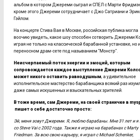
альбом в котором Джереми сыграл и СПЕЛ с Марти Фридмэ
кроме этого Джереми сотрудничает с Джо Сатриани и Эри
Гэйлом.
На концерте Стива Вая в Москве, российская публика могла
воочию увидеть, какое шоу способен сотворить Джереми К
играя не только на классической барабанной установке, но 
переносном драм-сете под называнием "Монстр".
Неисчерпаемый поток энергии и эмоций, которым
сопровождается каждое выступление Джереми Колсо
может никого оставить равнодушным
, а удивительное
исполнительское мастерство барабанщика всякий раз изум
даже самых искушенных и взыскательных зрителей.
В тоже время, сам Джереми, на своей страничке в mys
пишет о себе достаточно просто:
Эй, меня зовут Джереми. Я, люблю барабаны. Мне 31 лет и я
со Steve Vai с 2002 года. Также я играю на барабанах с Marty
Friedman. За всю свою карьеру, я играл с Michael Schenker,