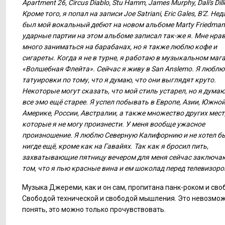
Apartment 26, Circus Diablo, Stu Hamm, James Murphy, Dali's Di
Кроме того, я попал на записи Joe Satriani, Eric Gales, B'Z. Не
был мой вокальный дебют на новом альбоме Marty Friedman,
ударные партии на этом альбоме записал так-же я. Мне нра
много заниматься на барабанах, но я также люблю кофе и
сигареты. Когда я не в турне, я работаю в музыкальном маг
«Волшебная Флейта». Сейчас я живу в San Anslemo. Я люблю
татуировки по тому, что я думаю, что они выглядят круто.
Некоторые могут сказать, что мой стиль устарел, но я думаю
все эмо ещё старее. Я успел побывать в Европе, Азии, Южно
Америке, России, Австралии, а также множество других мест
которые я не могу произнести. У меня вообще ужасное
произношение. Я люблю Северную Калифорнию и не хотел б
нигде ещё, кроме как на Гавайях. Так как я бросил пить,
захватывающие пятницу вечером для меня сейчас заключаю
том, что я пью красные вина и ем шоколад перед телевизоро
Музыка Джереми, как и он сам, пропитана панк-роком и сво
Свободой технической и свободой мышления. Это невозмо
понять, это можно только прочувствовать.