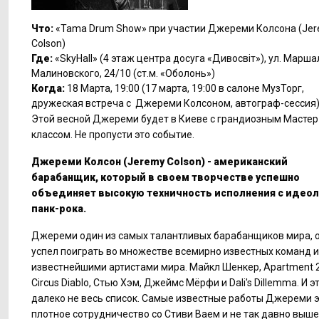
Что:
«Tama Drum Show» при участии Джереми Колсона (Je
Colson)
Где:
«SkyHall» (4 этаж центра досуга «Дивосвіт»), ул. Марша
Малиновского, 24/10 (ст.м. «Оболонь»)
Когда:
18 Марта, 19:00 (17 марта, 19:00 в салоне МузТорг,
дружеская встреча с Джереми Колсоном, автограф-сессия
Этой весной Джереми будет в Киеве с грандиозным Мастер
классом. Не пропусти это событие.
Джереми Колсон (Jeremy Colson) - американский
барабанщик, который в своем творчестве успешно
объединяет высокую техничность исполнения с идео
панк-рока.
Джереми один из самых талантливых барабанщиков мира, 
успел поиграть во множестве всемирно известных команд и
известнейшими артистами мира. Майкл Шенкер, Apartment 2
Circus Diablo, Стью Хэм, Джеймс Мёрфи и Dali's Dillemma. И э
далеко не весь список. Самые известные работы Джереми 
плотное сотрудничество со Стиви Ваем и не так давно выш