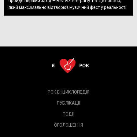
пройде перший захід — БеZVIZ Pre-party 1.5. Це простір,
який максимально відтворює музичний фест у реальності
РОК.ЕНЦИКЛОПЕДІЯ
ПУБЛІКАЦІЇ
ПОДІЇ
ОГОЛОШЕННЯ