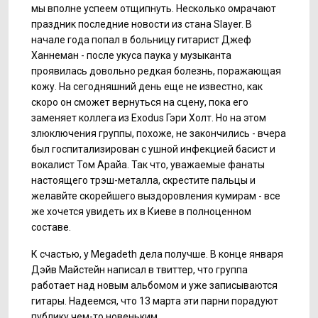
мы вполне успеем отщипнуть. Несколько омрачают
праздник последние новости из стана Slayer. В
начале года попал в больницу гитарист Джеф
Ханнеман - после укуса паука у музыканта
проявилась довольно редкая болезнь, поражающая
кожу. На сегодняшний день еще не известно, как
скоро он сможет вернуться на сцену, пока его
заменяет коллега из Exodus Гэри Холт. Но на этом
злюключения группы, похоже, не закончились - вчера
был госпитализирован с ушной инфекцией басист и
вокалист Том Арайа. Так что, уважаемые фанаты
настоящего трэш-металла, скрестите пальцы и
желавйте скорейшего выздоровления кумирам - все
же хочется увидеть их в Киеве в полноценном
составе.
К счастью, у Megadeth дела получше. В конце января
Дэйв Майстейн написал в твиттер, что группа
работает над новым альбомом и уже записываются
гитары. Надеемся, что 13 марта эти парни порадуют
публику чем-то новеньким.