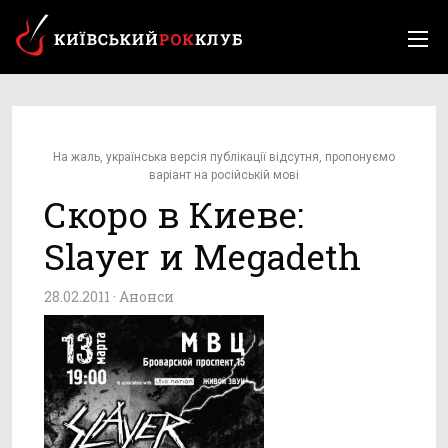
На жаль, українська версія публікації відсутня, пропонуємо
варіант на російській мові
Скоро в Киеве:
Slayer и Megadeth
28.02.2011 ·
Анонси