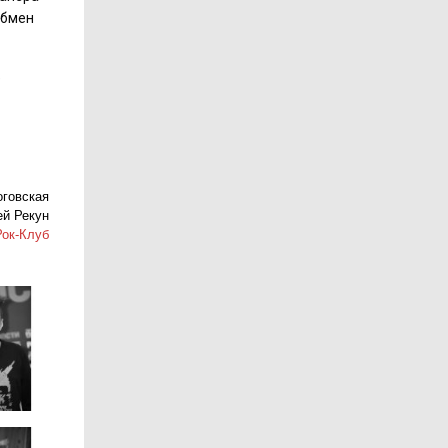
обмен
е
оговская
ей Рекун
Рок-Клуб