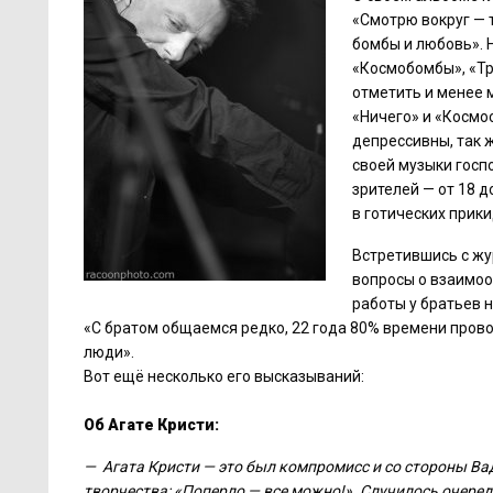
«Смотрю вокруг — т
бомбы и любовь». 
«Космобомбы», «Тр
отметить и менее 
«Ничего» и «Космо
депрессивны, так ж
своей музыки госп
зрителей — от 18 д
в готических прики
Встретившись с жу
вопросы о взаимоо
работы у братьев 
«С братом общаемся редко, 22 года 80% времени прово
люди».
Вот ещё несколько его высказываний:
Об Агате Кристи:
— Агата Кристи — это был компромисс и со стороны Вад
творчества: «Поперло — все можно!». Случилось очередн