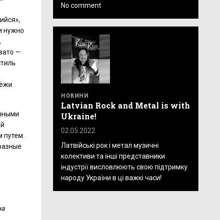
No comment
ийся»,
и нужно
,
вато —
стиль
дёжи
НОВИНИ
Latvian Rock and Metal is with
онными
Ukraine!
ой
02.05.2022
 путем.
Латвійські рок і метал музичні
 разные
колективи та інші представники
індустрії висловлюють свою підтримку
народу України в ці важкі часи!
на