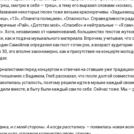
реш, смотрю в себя — треш», а тему его выразил словами «космос,
Названия некоторых песен тоже весьма красноречивы: «Задыхающ
еш», «13», «Планета полицаев», «Опасность». Справедливости рад
мрачные «Рай», «Детство моё», «Спасибо» и нейтральные — «Я сам»
с». Хотя, независимо от наименований, большинство текстов жутко
е, как и подача музыкального материала. Впрочем, учитывая, что 
один Самойлов определил как пост-готик рок, а возраст аудитории
о 30, это вполне закономерно, как и присутствие на концерте моло
дах.
рналистами перед концертом и отвечая на ставшие уже традици
тношениях с Вадимом, Глеб рассказал, что после долгой совместн
накопилась усталость, поэтому решили идти в музыке каждый своим
дили вместе, в быту были каждый сам по себе. Сейчас тоже. Мы —
ика, и с моей стороны. А когда расстались — появилась новая вол
ое чудо: огромное количество песен, стихов».