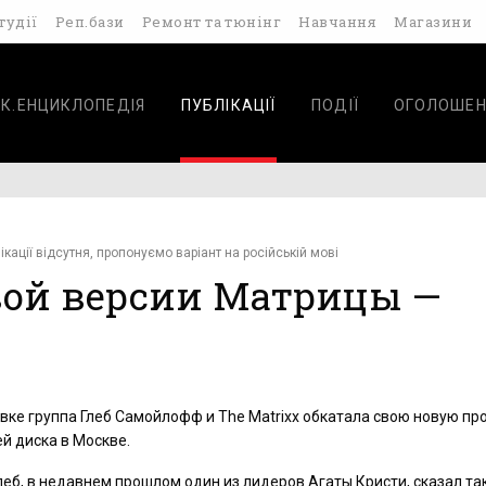
тудії
Реп.бази
Ремонт та тюнінг
Навчання
Магазини
К.ЕНЦИКЛОПЕДІЯ
ПУБЛІКАЦІЇ
ПОДІЇ
ОГОЛОШЕН
ікації відсутня, пропонуємо варіант на російській мові
вой версии Матрицы —
овке группа Глеб Самойлофф и The Matrixx обкатала свою новую п
й диска в Москве.
еб, в недавнем прошлом один из лидеров Агаты Кристи, сказал так