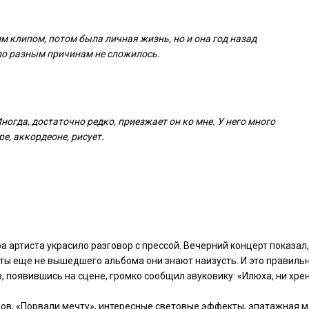
 клипом, потом была личная жизнь, но и она год назад
 по разным причинам не сложилось.
огда, достаточно редко, приезжает он ко мне. У него много
е, аккордеоне, рисует.
 артиста украсило разговор с прессой. Вечерний концерт показал,
сты еще не вышедшего альбома они знают наизусть. И это правильн
, появившись на сцене, громко сообщил звуковику: «Илюха, ни хре
мов, «Порвали мечту», интересные световые эффекты, эпатажная 