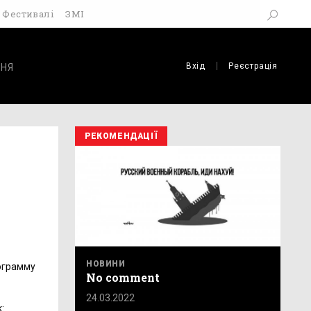
Фестивалі
ЗМІ
Вхід
Реєстрація
НЯ
РЕКОМЕНДАЦІЇ
НОВИНИ
рограмму
No comment
24.03.2022
: