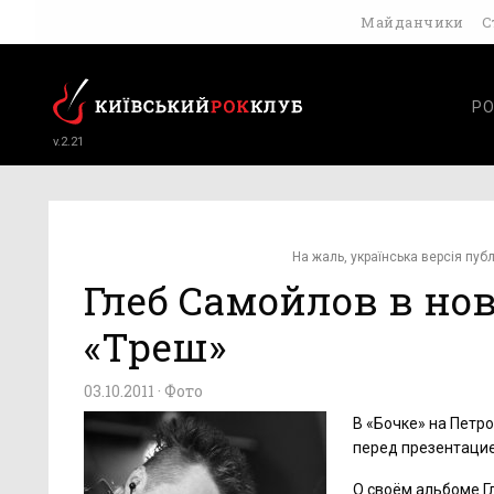
Майданчики
С
РО
v.2.21
На жаль, українська версія публ
Глеб Самойлов в но
«Треш»
03.10.2011 ·
Фото
В «Бочке» на Петр
перед презентацие
О своём альбоме Гл