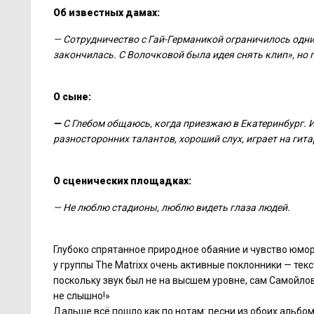
Об известных дамах:
— Сотрудничество с Гай-Германикой ограничилось одним
закончилась. С Волочковой была идея снять клип», но
О сыне:
—
С Глебом общаюсь, когда приезжаю в Екатеринбург. Ин
разносторонних талантов, хороший слух, играет на гитар
О сценических площадках:
— Не люблю стадионы, люблю видеть глаза людей.
Глубоко спрятанное природное обаяние и чувство юмора
у группы The Matrixx очень активные поклонники — тек
поскольку звук был не на высшем уровне, сам Самойлов
не слышно!»
Дальше всё пошло как по нотам: песни из обоих альбо