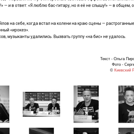
 — и в ответ: «Я люблю бас-гитару, но я её не слышу!» — в общем, 
йлов на себе, когда встал на колени на краю сцены — растроганны
нный «ирокез».
в, музыканты удалились. Вызвать группу «на бис» не удалось.
Текст - Ольга Пир
Фото - Серг
©
Киевский 