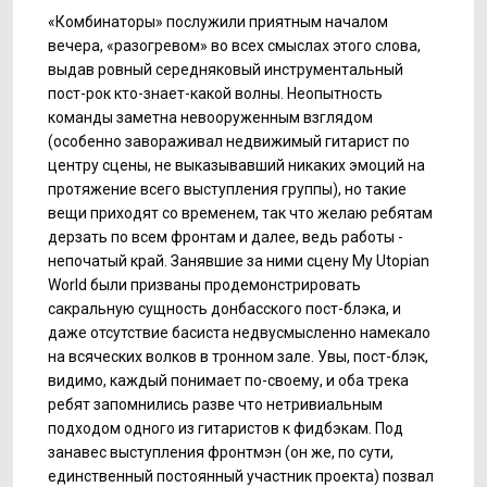
«Комбинаторы» послужили приятным началом
вечера, «разогревом» во всех смыслах этого слова,
выдав ровный середняковый инструментальный
пост-рок кто-знает-какой волны. Неопытность
команды заметна невооруженным взглядом
(особенно завораживал недвижимый гитарист по
центру сцены, не выказывавший никаких эмоций на
протяжение всего выступления группы), но такие
вещи приходят со временем, так что желаю ребятам
дерзать по всем фронтам и далее, ведь работы -
непочатый край. Занявшие за ними сцену My Utopian
World были призваны продемонстрировать
сакральную сущность донбасского пост-блэка, и
даже отсутствие басиста недвусмысленно намекало
на всяческих волков в тронном зале. Увы, пост-блэк,
видимо, каждый понимает по-своему, и оба трека
ребят запомнились разве что нетривиальным
подходом одного из гитаристов к фидбэкам. Под
занавес выступления фронтмэн (он же, по сути,
единственный постоянный участник проекта) позвал