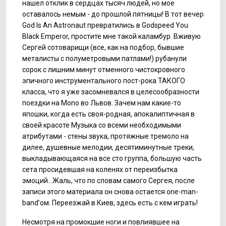
нашел отклик в сердцах тысяч людей, но мое
оставалось немым - до прошлой пятницы! В тот вечер
God Is An Astronaut превратились в Godspeed You
Black Emperor, простите мне такой каламбур. Вживую
Сергей сотоварищи (все, как на подбор, бывшие
металисты с полуметровыми патлами!) рубанули
сорок с лишним минут отменного чистокровного
эпичного инструментального пост-рока ТАКОГО
класса, что я уже засомневался в целесообразности
поездки на Mono во Львов. Зачем нам какие-то
япошки, когда есть своя-родная, апокалиптичная в
своей красоте Музыка со всеми необходимыми
атрибутами - стены звука, протяжные тремоло на
дилее, душевные мелодии, десятиминутные треки,
выкладывающаяся на все сто группа, большую часть
сета просидевшая на коленях от переизбытка
эмоций...Жаль, что по словам самого Сергея, после
записи этого материала он снова остается one-man-
band’ом. Переезжай в Киев, здесь есть с кем играть!
Несмотря на промокшие ноги и повлиявшее на