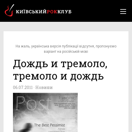
На жаль, українська версія публікації відсутня, пропонуємо
варіант на російській мові
Дождь и тремоло,
тремоло и дождь
06.07.2011 ·
Новини