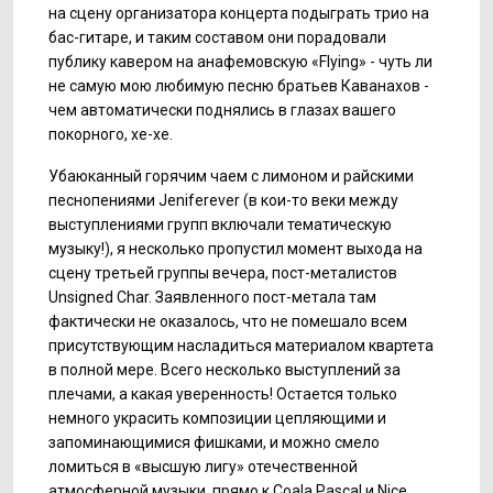
на сцену организатора концерта подыграть трио на
бас-гитаре, и таким составом они порадовали
публику кавером на анафемовскую «Flying» - чуть ли
не самую мою любимую песню братьев Каванахов -
чем автоматически поднялись в глазах вашего
покорного, хе-хе.
Убаюканный горячим чаем с лимоном и райскими
песнопениями Jeniferever (в кои-то веки между
выступлениями групп включали тематическую
музыку!), я несколько пропустил момент выхода на
сцену третьей группы вечера, пост-металистов
Unsigned Char. Заявленного пост-метала там
фактически не оказалось, что не помешало всем
присутствующим насладиться материалом квартета
в полной мере. Всего несколько выступлений за
плечами, а какая уверенность! Остается только
немного украсить композиции цепляющими и
запоминающимися фишками, и можно смело
ломиться в «высшую лигу» отечественной
атмосферной музыки, прямо к Coala Pascal и Nice