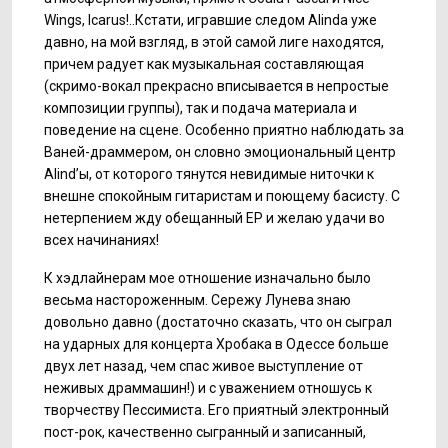
Wings, Icarus!..Кстати, игравшие следом Alinda уже
давно, на мой взгляд, в этой самой лиге находятся,
причем радует как музыкальная составляющая
(скримо-вокал прекрасно вписывается в непростые
композиции группы), так и подача материала и
поведение на сцене. Особенно приятно наблюдать за
Ваней-драммером, он словно эмоциональный центр
Alind’ы, от которого тянутся невидимые ниточки к
внешне спокойным гитаристам и поющему басисту. С
нетерпением жду обещанный ЕР и желаю удачи во
всех начинаниях!
К хэдлайнерам мое отношение изначально было
весьма настороженным. Сережу Лунева знаю
довольно давно (достаточно сказать, что он сыграл
на ударных для концерта Хробака в Одессе больше
двух лет назад, чем спас живое выступление от
неживых драммашин!) и с уважением отношусь к
творчеству Пессимиста. Его приятный электронный
пост-рок, качественно сыгранный и записанный,