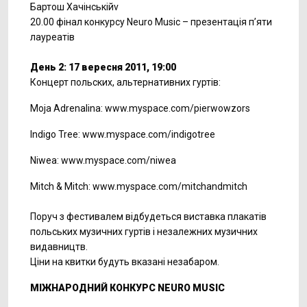
Бартош Хачінськійv
20.00 фінал конкурсу Neuro Music – презентація п’яти
лауреатів
День 2: 17 вересня 2011, 19:00
Концерт польских, альтернативних гуртів:
Moja Adrenalina: www.myspace.com/pierwowzors
Indigo Tree: www.myspace.com/indigotree
Niwea: www.myspace.com/niwea
Mitch & Mitch: www.myspace.com/mitchandmitch
Поруч з фестивалем відбудеться виставка плакатів
польських музичних гуртів і незалежних музичних
видавництв.
Ціни на квитки будуть вказані незабаром.
МІЖНАРОДНИЙ КОНКУРС NEURO MUSIC