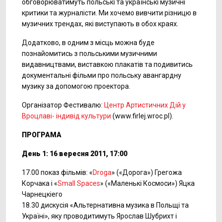
обговорюватимуть польські та українські музичні
критики та журналісти. Ми хочемо вивчити різницю в
музичних трендах, які виступають в обох краях.
Додатково, в одним з місць можна буде
познайомитись з польськими музичними
видавництвами, виставкою плакатів та подивитись
документальні фільми про польську авангардну
музику за допомогою проектора.
Організатор Фестивалю:
Центр Артистичних Дій у
Вроцлаві- індивід культури
(www.firlej.wroc.pl).
ПРОГРАМА
День 1: 16 вересня 2011, 17:00
17.00 показ фільмів: «
Droga
» («Дорога») Грегожа
Корчака і «
Small Spaces
» («Маленькі Космоси») Яцка
Чарнецкіего
18.30 дискусія «Альтернативна музика в Польщі та
Україні», яку проводитимуть Ярослав Шубрихт і