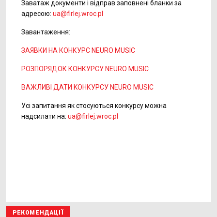
Заватаж документи і відправ заповнені бланки за
адресою:
ua@firlej.wroc.pl
Завантажeння:
ЗАЯВКИ НА КОНКУРС NEURO MUSIC
РОЗПОРЯДОК КОНКУРСУ NEURO MUSIC
ВАЖЛИВІ ДАТИ KOНКУРСУ NEURO MUSIC
Усі запитання як стосуються конкурсу можна
надсилати на:
ua@firlej.wroc.pl
РЕКОМЕНДАЦІЇ