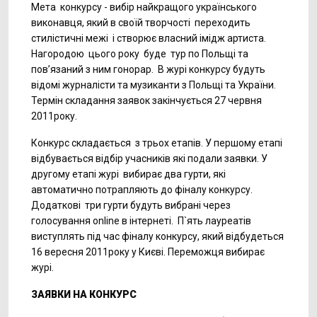
Мета конкурсу - вибір найкращого українського
виконавця, який в своїй творчості переходить
стилістичні межі і створює власний імідж артиста.
Нагородою цього року буде тур по Польщі та
пов’язаний з ним гонорар. В журі конкурсу будуть
відомі журналісти та музиканти з Польщі та України.
Термін складання заявок закінчується 27 червня
2011року.
Конкурс складається з трьох етапів. У першому етапі
відбувається відбір учасників які подали заявки. У
другому етапі журі вибирає два гурти, які
автоматично потрапляють до фіналу конкурсу.
Додаткові три гурти будуть вибрані через
голосування online в інтернеті. П`ять лауреатів
виступлять під час фіналу конкурсу, який відбудеться
16 вересня 2011року у Києві. Переможця вибирає
журі.
ЗАЯВКИ НА КОНКУРС