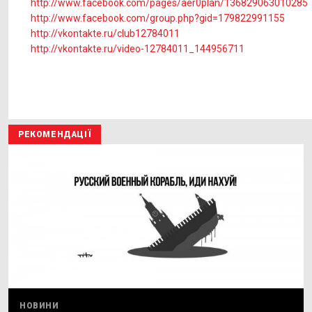
http://www.facebook.com/pages/aer0plan/136829063010285
http://www.facebook.com/group.php?gid=179822991155
http://vkontakte.ru/club12784011
http://vkontakte.ru/video-12784011_144956711
РЕКОМЕНДАЦІЇ
НОВИНИ