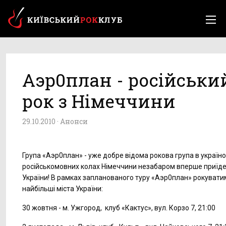
Аэр0план - російськи
рок з Німеччини
29.10.2010 ·
Анонси
Група «Аэр0план» - уже добре відома рокова група в україно
російськомовних колах Німеччини незабаром вперше приїде
України! В рамках запланованого туру «Аэр0план» рокувати
найбільші міста України:
30 жовтня - м. Ужгород, клуб «Кактус», вул. Корзо 7, 21:00