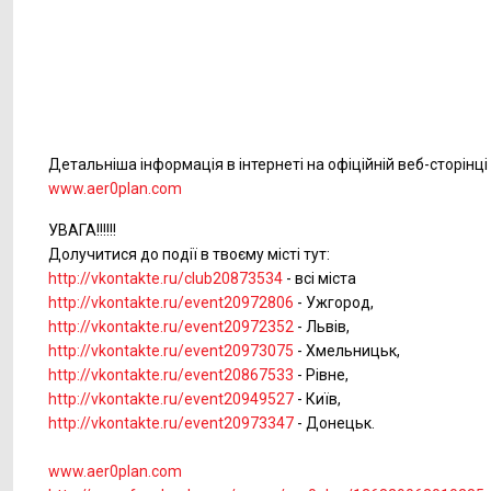
Детальніша інформація в інтернеті на офіційній веб-сторінці 
www.aer0plan.com
УВАГА!!!!!!
Долучитися до події в твоєму місті тут:
http://vkontakte.ru/club20873534
- всі міста
http://vkontakte.ru/event20972806
- Ужгород,
http://vkontakte.ru/event20972352
- Львів,
http://vkontakte.ru/event20973075
- Хмельницьк,
http://vkontakte.ru/event20867533
- Рівне,
http://vkontakte.ru/event20949527
- Київ,
http://vkontakte.ru/event20973347
- Донецьк.
www.aer0plan.com