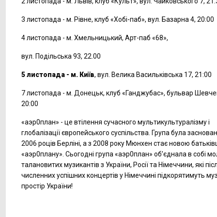
2 листопада - м. Львів, клуб «Культ», вул. Чайковського 7, 21:
3 листопада - м. Рівне, клуб «Хобі-паб», вул. Базарна 4, 20:00
4 листопада - м. Хмельницький, Арт-паб «68»,
вул. Подільська 93, 22.00
5 листопада - м. Київ
, вул. Велика Васильківська 17, 21:00
7 листопада - м. Донецьк, клуб «Ганджубас», бульвар Шевче
20:00
«аэр0план» - це втілення сучасного мультикультуралізму і
глобалізації європейського суспільства. Група була заснован
2006 роців Берліні, а з 2008 року Мюнхен стає новою батьк
«аэр0плану». Сьогодні група «аэр0план» об’єднала в собі мо
талановитих музикантів з України, Росії та Німеччини, які піс
численних успішних концертів у Німеччині підкорятимуть му
простір України!