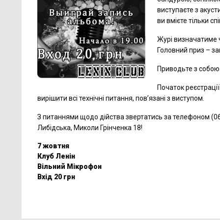
виступаєте з акуст
ви вмієте тільки сп
Журі визначатиме ч
Головний приз – за
Приводьте з собою 
Початок реєстрації
вирішити всі технічні питання, пов’язані з виступом.
З питаннями щодо дійства звертатись за телефоном (06
Либідська, Миколи Грінченка 18!
7 жовтня
Клуб Ленін
Вільний Мікрофон
Вхід 20 грн