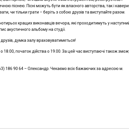
ичною піснею. Пісні можуть бути як власного авторства, так і кавери
івати, чи тільки грати – беріть з собою друзів та виступайте разом.
отирьох кращих виконавців вечора, які проходитимуть у наступний
пис акустичного альбому на студії.
друзів, думка залу враховуватиметься!
 о 18.00, початок дійства о 19.00. За цей час виступаючі також змо
3) 186 90 64 – Олександр. Чекаємо всіх бажаючих за адресою м.