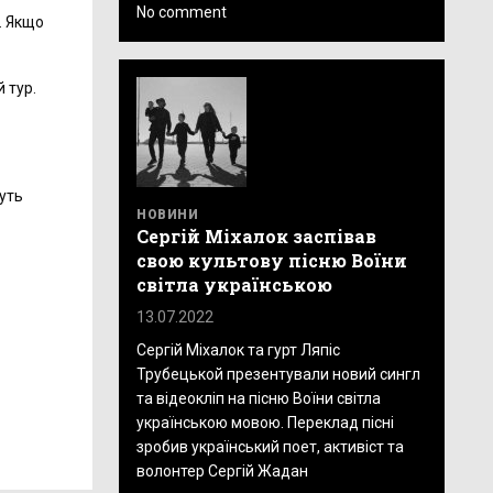
No comment
. Якщо
 тур.
жуть
НОВИНИ
Сергій Міхалок заспівав
свою культову пісню Воїни
світла українською
13.07.2022
Сергій Міхалок та гурт Ляпіс
Трубецькой презентували новий сингл
та відеокліп на пісню Воїни світла
українською мовою. Переклад пісні
зробив український поет, активіст та
волонтер Сергій Жадан