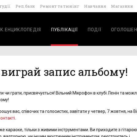
тудії
Реп.бази
Ремонт та тюнінг
Навчання
Магазини
К.ЕНЦИКЛОПЕДІЯ
ПУБЛІКАЦІЇ
ПОДІЇ
ОГОЛОШЕН
 виграй запис альбому!
ати чи грати, присвячується! Вільний Мікрофон в клубі Ленін та можл
бому!
ошує вас, співочих та голосистих, завітати у четвер, 7 жовтня, на В
Контакті
.
же караоке, тільки з живими інструментами. Ви приходите з гітарою
, валторною, чи іншим акустичним інструментом, реєструєтесь і