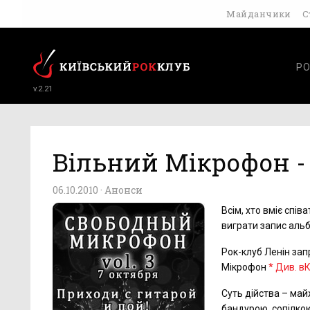
Майданчики
С
РО
v.2.21
Вільний Мікрофон -
06.10.2010 ·
Анонси
Всім, хто вміє спів
виграти запис аль
Рок-клуб Ленін запр
Мікрофон
* Див. в
Суть дійства – май
бандурою, сопілкою