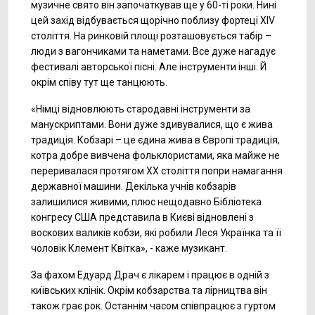
музичне свято він започаткував ще у 60-ті роки. Нині
цей захід відбувається щорічно поблизу фортеці XIV
століття. На ринковій площі розташовується табір –
люди з вагончиками та наметами. Все дуже нагадує
фестивалі авторської пісні. Але інструменти інші. Й
окрім співу тут ще танцюють.
«Німці відновлюють стародавні інструменти за
манускриптами. Вони дуже здивувалися, що є жива
традиція. Кобзарі – це єдина жива в Європі традиція,
котра добре вивчена фольклористами, яка майже не
переривалася протягом ХХ століття попри намагання
державної машини. Декілька учнів кобзарів
залишилися живими, плюс нещодавно Бібліотека
конгресу США представила в Києві відновлені з
воскових валиків кобзи, які робили Леся Українка та її
чоловік Клемент Квітка», - каже музикант.
За фахом Едуард Драч є лікарем і працює в одній з
київських клінік. Окрім кобзарства та лірництва він
також грає рок. Останнім часом співпрацює з гуртом