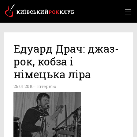
Едуард Драч: джаз-
рок, кобза і
німецька ліра
25.01.2010 ·
Інтерв'ю