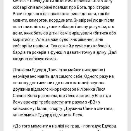
метою – наслідувати автентичні зразки. Свого часу
кобзарі співали різні псалми: про Бога, про історію.
Вони ні до чого не закликали, лише давали, так би
мовити, камертон, координати. Зневірені люди після
воєн і лихоліть слухали кобзаря і знову розуміли, хто
вони, яких батьків діти, і самі вирішували «битися або
миритися». Але це вже було їхнє рішення, а не
кобзарі їм навіяли. Так саме й у сучасних кобзарів,
бардів та рокерів є функція давати точку відліку. Далі
людина вирішує сама».
Лірником Едуард Драч став майже випадково і
неочікувано навіть для самого себе. Одного разу на
початку двотисячних до нього зателефонувала
дружина відомого кінорежисера й лірника Леся
Саніна. Вона розповіла, що Лесь застряг у Єгипті, а
йому ввечері треба виступати разом з «ВВ» у
київському Палаці спорту. Дружина Саніна спитала,
чи не зможе Едуард підмінити Леся.
«До того моменту я на лірі не грав, - пригадує Едуард.