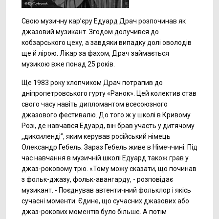
Свою музичну кар’єру Едуард Драч розпочинав як
джазовий музикант. Згодом долучився до
кобзарського цеху, а завдяки випадку долі оволодів
ще й лірою. Лікар за фахом, Драч займається
музикою вже понад 25 років.
Ще 1983 року хлопчиком Драч потрапив до
дніпропетровського гурту «Ранок». Цей колектив став
свого часу навіть дипломантом всесоюзного
джазового фестивалю. До того ж у школі в Кривому
Розі, де навчався Едуард, він брав участь у дитячому
„диксиленді”, яким керував російський німець
Олександр Гебель. Зараз Гебель живе в Німеччині. Під
час навчання в музичній школі Едуард також грав у
джаз-роковому тріо. «Тому можу сказати, що починав
з фольк-джазу, фольк-авангарду, - розповідає
музикант. - Поєднував автентичний фольклор і якісь
сучасні моменти. Єдине, що сучасних джазових або
джаз-рокових моментів було більше. А потім