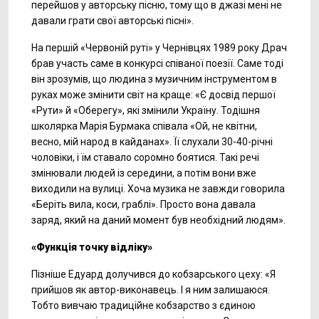
перейшов у авторську пісню, тому що в джазі мені не
давали грати свої авторські пісні».
На першій «Червоній руті» у Чернівцях 1989 року Драч
брав участь саме в конкурсі співаної поезії. Саме тоді
він зрозумів, що людина з музичним інструментом в
руках може змінити світ на краще: «Є досвід першої
«Рути» й «Оберегу», які змінили Україну. Тодішня
школярка Марія Бурмака співала «Ой, не квітни,
весно, мій народ в кайданах». Її слухали 30-40-річні
чоловіки, і їм ставало соромно боятися. Такі речі
змінювали людей із середини, а потім вони вже
виходили на вулиці. Хоча музика не завжди говорила
«Беріть вила, коси, граблі». Просто вона давала
заряд, який на даний момент був необхідний людям».
«Функція точку відліку»
Пізніше Едуард долучився до кобзарського цеху: «Я
прийшов як автор-виконавець. І я ним залишаюся.
Тобто вивчаю традиційне кобзарство з єдиною