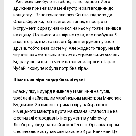
- Але оскільки було потрібно, то погодився. Його
дружина призначила мені зустріч за півгодини до
концерту… Вона принесла ліру Саніна, підвела до
Олега Скрипки, той поставив запис, я настроїв
інструмент, одразу навчився на ньому грати і вийшов
на сцену. До цього я на лірі не грав, але пробував. Я
знав її стрій, її можливості, брав інструмент у своїх
друзів, тобто знав систему. Але жодного твору не міг
зіграти, авжеж тільки в таких екстремальних умовах.
Відразу після цього мене на запис запросив Тарас
Чубай, якому теж була потрібна ліра».
Німецька ліра за українські гуслі
Власну ліру Едуард виміняв у Німеччині на гуслі,
зроблені найкращим українським майстром Миколою
Будником. За них він отримав ліру найкращого
німецького майстра Курта Райхмана. Сталося це на
фестивалі стародавніх інструментів у містечку
Ліссберг у федеральній землі Гессен. Організатором
фестивалю виступав сам майстер Курт Райхман. Це