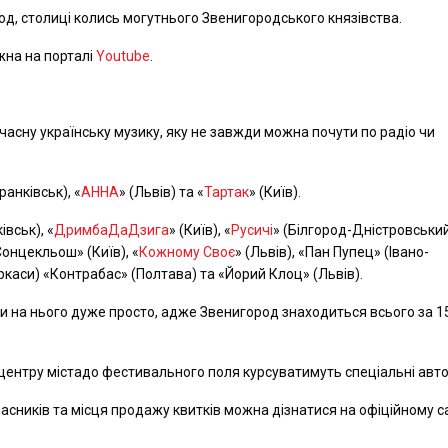
од, столиці колись могутнього Звенигородського князівства.
на на порталі
Youtube
.
асну українську музику, яку не завжди можна почути по радіо чи
ранківськ), «
АННА
» (Львів) та «
Тартак
» (Київ).
івськ), «
ДримбаДаДзига
» (Київ), «
Русичі
» (Білгород-Дністровський
«Сонцекльош» (Київ), «
Кожному Своє
» (Львів), «Пан Пупец» (Івано-
ркаси) «Контрабас» (Полтава) та «Йорий Клоц» (Львів).
ти на нього дуже просто, адже Звенигород знаходиться всього за 1
 центру містадо фестивального поля курсуватимуть спеціальні авто
часників та місця продажу квитків можна дізнатися на офіційному с