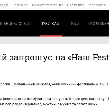
тудії
Реп.бази
Ремонт та тюнінг
Навчання
Магазини
К.ЕНЦИКЛОПЕДІЯ
ПУБЛІКАЦІЇ
ПОДІЇ
ОГОЛОШЕН
 запрошує на «Наш Fest
просив шанувальників на молодіжний музичний фестиваль «Наш Fes
я фестивалю, на якому загалом виступить більше десятка рок-гурті
нк, поп-рок,альтернатива, акустична музика та багато інших.