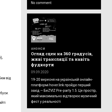
No comment
АНОНСИ
Огляд сцен на 360 градусів,
),
живі трансляції та навіть
фудкорти
09.09.2020
5км від
19-20 вересня на українській онлайн-
платформі hover.link пройде перший
захід — БеZVIZ Pre-party 1.5. Це простір,
буси.
який максимально відтворює музичний
фест у реальності
айті