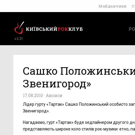
Майданчики
С
РО
v.2.21
Сашко Положинський
Звенигород»
17.08.2010 ·
Анонси
Лідер гурту «Тартак» Сашко Положинський особисто за
Звенигород».
Нагадаємо, гурт «Тартак» буде хедлайнером другого дн
представляють широке коло стилів рок-музики: етно, па