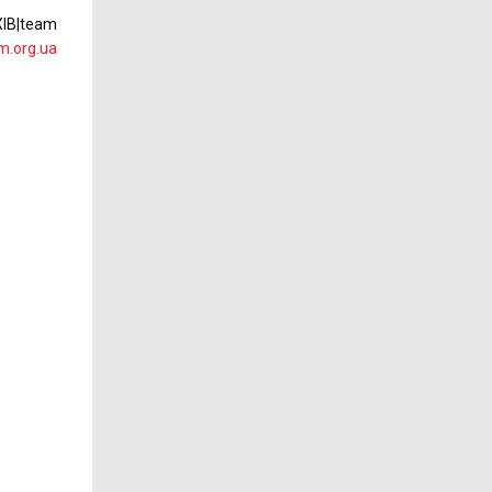
ХІВ|team
m.org.ua