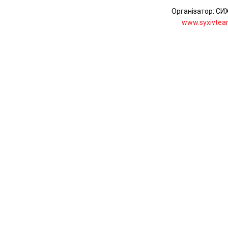
Організатор: СИ
www.syxivtea