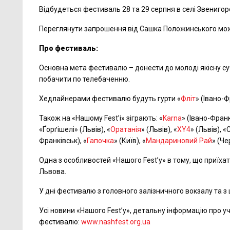
Відбудеться фестиваль 28 та 29 серпня в селі Звенигор
Переглянути запрошення від Сашка Положинського мож
Про фестиваль:
Основна мета фестивалю – донести до молоді якісну суч
побачити по телебаченню.
Хедлайнерами фестивалю будуть гурти «
Фліт
» (Івано-Ф
Також на «Нашому Fest’i» зіграють: «
Karna
» (Івано-Франк
«Ґорґішелі» (Львів), «
Оратанія
» (Львів), «
XY4
» (Львів), 
Франківськ), «
Гапочка
» (Київ), «
Мандариновий Рай
» (Че
Одна з особливостей «Нашого Fest’у» в тому, що приїха
Львова.
У дні фестивалю з головного залізничного вокзалу та з
Усі новини «Нашого Fest’у», детальну інформацію про у
фестивалю:
www.nashfest.org.ua