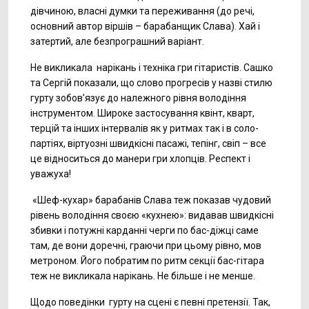
дівчиною, власні думки та переживання (до речі,
основний автор віршів – барабанщик Слава). Хай і
затертий, але безпрограшний варіант.
Не викликала нарікань і техніка гри гітаристів. Сашко
та Сергій показали, що слово прогресів у назві стилю
гурту зобов’язує до належного рівня володіння
інструментом. Широке застосування квінт, кварт,
терцій та інших інтервалів як у ритмах так і в соло-
партіях, віртуозні швидкісні пасажі, тепінг, свіп – все
це відноситься до манери гри хлопців. Респект і
уважуха!
«Шеф-кухар» барабанів Слава теж показав чудовий
рівень володіння своєю «кухнею»: видавав швидкісні
збивки і потужні карданні черги по бас-діжці саме
там, де вони доречні, граючи при цьому рівно, мов
метроном. Його побратим по ритм секції бас-гітара
теж не викликала нарікань. Не більше і не менше.
Щодо поведінки гурту на сцені є певні претензії. Так,