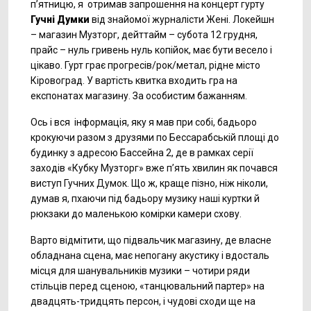
п’ятницю, я отримав запрошення на концерт гурту
Гучні Думки
від знайомої журналісти Жені. Локейшн
– магазин Музторг, дейттайм – субота 12 грудня,
прайс – нуль гривень нуль копійок, має бути весело і
цікаво. Гурт грає прогресів/рок/метал, рідне місто
Кіровоград. У вартість квитка входить гра на
експонатах магазину. За особистим бажанням.
Ось і вся інформація, яку я мав при собі, бадьоро
крокуючи разом з друзями по Бессарабській площі до
будинку з адресою Баcсейна 2, де в рамках серії
заходів «Кубку Музторг» вже п’ять хвилин як почався
виступ Гучних Думок. Що ж, краще пізно, ніж ніколи,
думав я, пхаючи під бадьору музику наші куртки й
рюкзаки до маленькою комірки камери схову.
Варто відмітити, що підвальчик магазину, де власне
обладнана сцена, має непогану акустику і вдосталь
місця для шанувальників музики – чотири ряди
стільців перед сценою, «танцювальний партер» на
двадцять-тридцять персон, і чудові сходи ще на