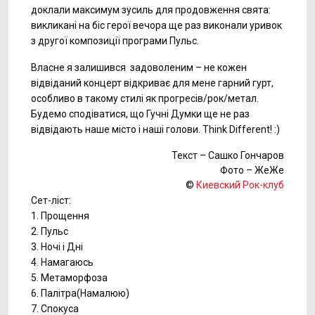
доклали максимум зусиль для продовження свята:
викликані на біс герої вечора ще раз виконали уривок
з другої композиції програми Пульс.
Власне я залишився задоволеним – не кожен
відвіданий концерт відкриває для мене гарний гурт,
особливо в такому стилі як прогресів/рок/метал.
Будемо сподіватися, що Гучні Думки ще не раз
відвідають наше місто і наші голови. Think Different! :)
Текст – Сашко Гончаров
Фото – ЖеЖе
©
Киевский Рок-клуб
Сет-ліст:
1. Прощення
2. Пульс
3. Ночі і Дні
4. Намагаюсь
5. Метаморфоза
6. Палітра(Намалюю)
7. Спокуса