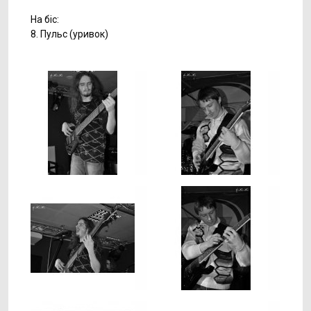
На біс:
8. Пульс (уривок)