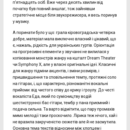
п'ятнадцять осіб. Вже через десять хвилин від
початку був повний аншлаг, тож зайнявши
стратегічне місце біля звукорежисера, я весь поринув
у музику.
А поринати було у що: грала кіровоградська четвірка
добре, матеріал мала виключно власний і цікавий, що
є, нажаль, рідкість для українських гуртів. Орієнтація
на прогресивні елементи у звучанні не вилилася у
копіювання монстрів жанру на кшталт Dream Theater
чи Symphony X, але у власні оригінальні ідеї. Класичні
для жанру підміни акцентів, і зміни розмірів, і
пришвидшення та сповільнення темпу, протяжні соло
на гітарах, і, що характерно, різноманітні вокальні
прийоми: від чистого співу до крику і гроулу. До честі
вокаліста Еда, який по сумісництву водій
шестиструнної бас-гітари, тембр у пана приємний і
подача сильна. Та варто відмітити, що пару промахів
мимо мелодії таки проскочило. Лірика теж нічого, хай і
не вразила закрученістю сюжетів але й не засмутила.
Основна тема текстів відносини між хлопцем і