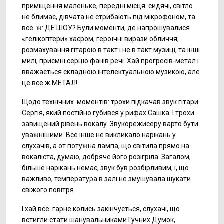
приміщення маленьке, передні місця сидячі, світло
не блимає, дівчата не стрибають під мікрофоном, та
все ж: ДЕ ШОУ? Були моменти, де напрошувалися
«гелікоптери» хаєром, героїчні вирази обличчя,
розмахування гітарою в такт і не в такт музиці, та інші
милі, приємні серцю фанів речі. Хай прогресів-метал і
вважається складною інтелектуальною музикою, але
це все ж МЕТАЛ!
Щодо технічних моментів: трохи підкачав звук гітари
Сергія, який постійно губився у рифах Сашка. І трохи
завищений рівень вокалу. Звукорежисеру варто бути
уважнішими. Все інше не викликало нарікань у
слухачів, а от потужна лампа, що світила прямо на
вокаліста, думаю, добряче його розігріла. Загалом,
більше нарікань немає, звук був розбірливим, і, що
важливо, температура в залі не змушувала шукати
свіжого повітря.
І хай все гарне колись закінчується, слухачі, що
встигли стати шанувальниками Гучних Думок,