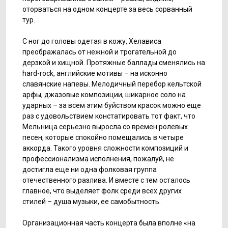
оторваться на одном концерте за весь сорванный
тур.
С ног до головы одетая в кожу, Хелависа
преображалась от нежной и трогательной до
дерзкой и хищной. Протяжные баллады сменялись на
hard-rock, английские мотивы – на исконно
славянские напевы. Мелодичный перебор кельтской
арфы, джазовые композиции, шикарное соло на
ударных – за всем этим буйством красок можно еще
раз с удовольствием констатировать тот факт, что
Мельница серьезно выросла со времен ролевых
песен, которые спокойно помещались в четыре
аккорда. Такого уровня сложности композиций и
профессионализма исполнения, пожалуй, не
достигла еще ни одна фолковая группа
отечественного разлива. И вместе с тем осталось
главное, что выделяет фолк среди всех других
стилей – душа музыки, ее самобытность.
Организационная часть концерта была вполне «на