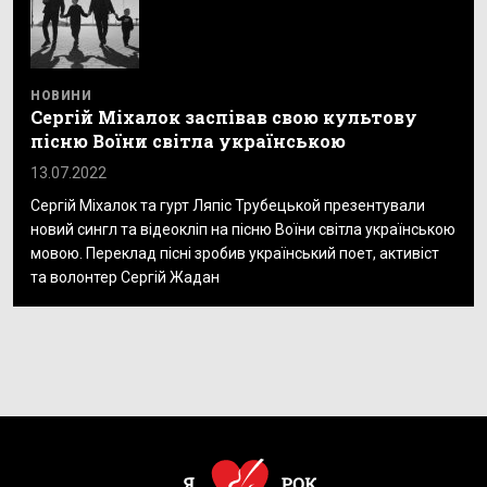
НОВИНИ
Сергій Міхалок заспівав свою культову
пісню Воїни світла українською
13.07.2022
Сергій Міхалок та гурт Ляпіс Трубецькой презентували
новий сингл та відеокліп на пісню Воїни світла українською
мовою. Переклад пісні зробив український поет, активіст
та волонтер Сергій Жадан