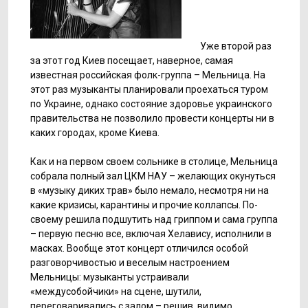
Уже второй раз
за этот год Киев посещает, наверное, самая
известная российская фолк-группа – Мельница. На
этот раз музыканты планировали проехаться туром
по Украине, однако состояние здоровье украинского
правительства не позволило провести концерты ни в
каких городах, кроме Киева.
Как и на первом своем сольнике в столице, Мельница
собрала полный зал ЦКМ НАУ – желающих окунуться
в «музыку диких трав» было немало, несмотря ни на
какие кризисы, карантины и прочие коллапсы. По-
своему решила подшутить над гриппом и сама группа
– первую песню все, включая Хелавису, исполнили в
масках. Вообще этот концерт отличился особой
разговорчивостью и веселым настроением
Мельницы: музыканты устраивали
«междусобойчики» на сцене, шутили,
переговаривались с залом – решив, видимо,