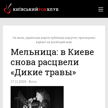
На жаль, українська версія публікації відсутня, пропонуємо
варіант на російській мові
Мельница: в Киеве
снова расцвели
«Дикие травы»
17.11.2009 ·
Фото