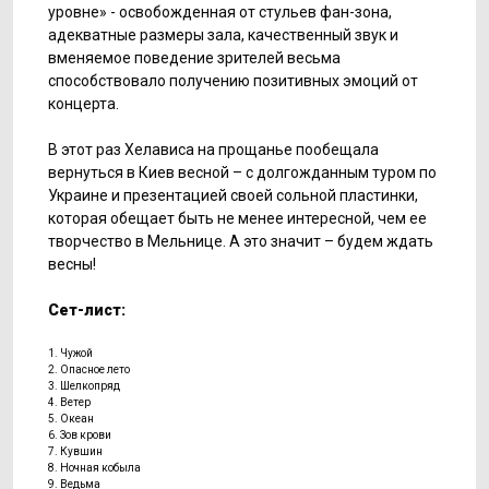
уровне» - освобожденная от стульев фан-зона,
адекватные размеры зала, качественный звук и
вменяемое поведение зрителей весьма
способствовало получению позитивных эмоций от
концерта.
В этот раз Хелависа на прощанье пообещала
вернуться в Киев весной – с долгожданным туром по
Украине и презентацией своей сольной пластинки,
которая обещает быть не менее интересной, чем ее
творчество в Мельнице. А это значит – будем ждать
весны!
Сет-лист:
1. Чужой
2. Опасное лето
3. Шелкопряд
4. Ветер
5. Океан
6. Зов крови
7. Кувшин
8. Ночная кобыла
9. Ведьма