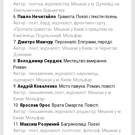
Автор - поетка, журналістка. Мешкає у м. Дунаївці на
Хмельниччині. Відьмочка.
6.
Павло Нечитайло
. Грамота. Поезії і тексти пісень.
Автор - поет, бард, журналіст, фронтмен гурту
«Пропала грамота». Мешкає у Києві з прицілом на
Кам'янець-Подільський. Мольфар.
7.
Дмитро Мамчур
. Персоналії. Епіграми, пародії.
Автор - поет, журналіст. Мешкає у Києві та Чернігові.
Домовик.
8.
Володимир Сердюк
. Мистецтво вмирання.
Роман.
Автор - письменник, журналіст, науковець,
сценарист. Мешкає у м. Києві. Мольфар.
9.
Андрій Коваленко
. Місто павука. Роман, повісті.
Автор - письменник, поет, журналіст. Мешкає у м.
Києві. Мольфар.
10.
Ярослав Орос
. Врата Сімаргла. Повісті.
Автор - письменник, журналіст, редактор. Мешкає у м.
Києві. Мольфар.
11.
Максим Розумний
. Багрянолиці. Поезії
Автор - поет, журналіст, політолог, філософ. Мешкає у