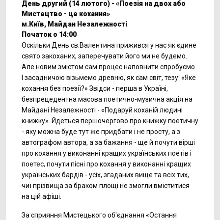
День другий (14 лютого) - «Поезія на двох або
Мистецтво - це кохання»
м.Київ, Майдан Незалежності
Початок о 14:00
Оскільки День св.Валентина прижився у нас як єдине
свято закоханих, заперечувати його ми не будемо.
Але новим змістом сам процес наповнити спробуємо.
І засадничою візьмемо древню, як сам світ, тезу: «Яке
кохання без поезії?» Звідси - перша в Україні,
безпрецедентна масова поетично-музична акція на
Майдані Незалежності - «Подаруй коханій людині
книжку». Йдеться першочергово про книжку поетичну
- яку можна буде тут же придбати і не просту, а з
автографом автора, а за бажання - ще й почути вірші
про кохання у виконанні кращих українських поетів і
поетес, почути пісні про кохання у виконанні кращих
українських бардів - усіх, згаданих вище та всіх тих,
чиї прізвища за браком площі не змогли вміститися
на цій афіші.
За сприяння Мистецького об'єднання «Остання