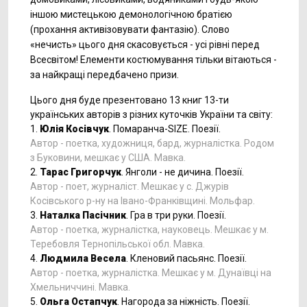
іншою мистецькою демонологічною братією
(прохання активізовувати фантазію). Слово
«нечисть» цього дня скасовується - усі рівні перед
Всесвітом! Елементи костюмування тільки вітаються -
за найкращі передбачено призи.
Цього дня буде презентовано 13 книг 13-ти
українських авторів з різних куточків України та світу:
1.
Юлія Косівчук
. Помаранча-SIZE. Поезії.
Автор - поетка, художниця, бард, журналістка. Родом
з Буковини, мешкає у США. Мавка.
2.
Тарас Григорчук
. Янголи - не дичина. Поезії.
Автор - поет, журналіст. Мешкає у с. Джурів
Косівського р-ну на Івано-Франківщині. Мольфар.
3.
Наталка Пасічник
. Гра в три руки. Поезії.
Автор - поетка, журналістка, науковець. Мешкає у м.
Теребовля Тернопільської обл. Мавка.
4.
Людмила Весела
. Кленовий пасьянс. Поезії.
Автор - поетка, журналістка. Мешкає у м. Дунаївці на
Хмельниччині. Мавка.
5.
Ольга Остапчук
. Нагорода за ніжність. Поезії.