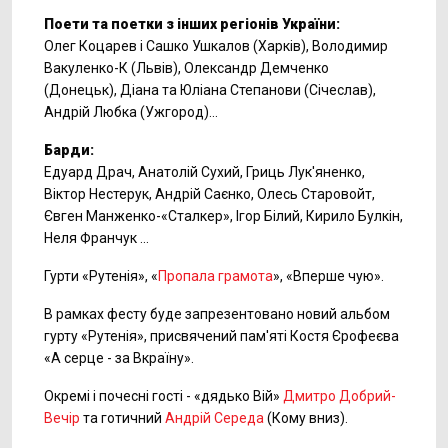
Поети та поетки з інших регіонів України:
Олег Коцарев і Сашко Ушкалов (Харків), Володимир
Вакуленко-К (Львів), Олександр Демченко
(Донецьк), Діана та Юліана Степанови (Січеслав),
Андрій Любка (Ужгород)...
Барди:
Едуард Драч, Анатолій Сухий, Гриць Лук'яненко,
Віктор Нестерук, Андрій Саєнко, Олесь Старовойт,
Євген Манженко-«Сталкер», Ігор Білий, Кирило Булкін,
Неля Франчук ...
Гурти «Рутенія», «
Пропала грамота
», «Вперше чую».
В рамках фесту буде запрезентовано новий альбом
гурту «Рутенія», присвячений пам'яті Костя Єрофеєва
«А серце - за Вкраїну».
Окремі і почесні гості - «дядько Вій»
Дмитро Добрий-
Вечір
та готичний
Андрій Середа
(Кому вниз).