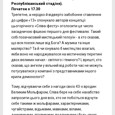
Республіканський стадіон).
Початок о 17.30
Трепетне, а нерідко й відверто забобонне ставлення
до цифри «13» спонукало авторів концепції
цьогорічного «Сліва-фесту» оголосити це число
засадничою фішкою першого дня фестивалю. Такий
собі позачасовий мистецький гелоуїн - а хто сказав,
що вся поезія лише від Бога? А музика та інше
малярство? Та й чи існувало б мистецтво взагалі,
якби воно не народжувалося на містичному перетині
двох великих начал - світлого і темного? І, врешті, хто
сказав, що ангели у вільний від роботи час не можуть
потусуватися у компанії з представниками іншого
крила демонології?
Тому, відчуваючи себе з нагоди своїх 43-х вродин
Великим Мольфаром, Сліва бере на себе нахабство
запросити цього дня всіх, хто не побоїться відчути
себе такими ж мольфарами, характерниками,
чугайстрами, відьмами, мавками, вілами,
домовиками, лісовиками, водяниками і будь-якою