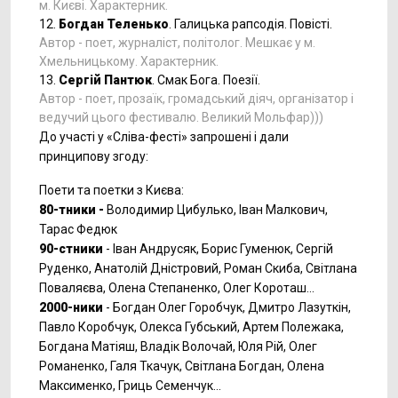
м. Києві. Характерник.
12.
Богдан Теленько
. Галицька рапсодія. Повісті.
Автор - поет, журналіст, політолог. Мешкає у м.
Хмельницькому. Характерник.
13.
Сергій Пантюк
. Смак Бога. Поезії.
Автор - поет, прозаїк, громадський діяч, організатор і
ведучий цього фестивалю. Великий Мольфар)))
До участі у «Сліва-фесті» запрошені і дали
принципову згоду:
Поети та поетки з Києва:
80-тники -
Володимир Цибулько, Іван Малкович,
Тарас Федюк
90-стники
- Іван Андрусяк, Борис Гуменюк, Сергій
Руденко, Анатолій Дністровий, Роман Скиба, Світлана
Поваляєва, Олена Степаненко, Олег Короташ...
2000-ники
- Богдан Олег Горобчук, Дмитро Лазуткін,
Павло Коробчук, Олекса Губський, Артем Полежака,
Богдана Матіяш, Владік Волочай, Юля Рій, Олег
Романенко, Галя Ткачук, Світлана Богдан, Олена
Максименко, Гриць Семенчук...