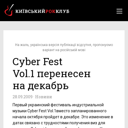
На жаль, українська версія публікації відсутня, пропонуємо
варіант на російській мові
Cyber Fest
Vol.1 перенесен
на декабрь
28.09.2009 ·
Новини
Первый украинский фестиваль индустриальной
музыки Cyber Fest Vol.1вместо запланированного
начала октября пройдет в декабре. Это изменение в
датах связано с трудностями получения виз для