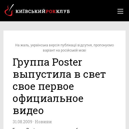
На жаль, українська версія публікації відсутня, пропонуємо
варіант на російській мові
Группа Poster
выпустила в свет
свое первое
официальное
видео
31.08.2009 ·
Новини