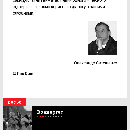
самодостатня і вимагає тільки одного – чесного,
відвертого і взаємо корисного діалогу з нашими
слухачами.
Олександр Євтушенко
© Рок.Київ
ДОСЬЄ
Воанергес