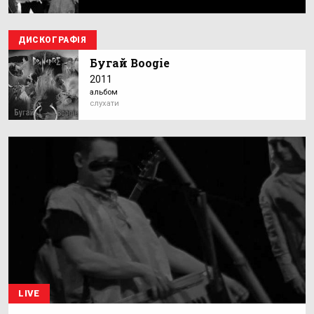
ДИСКОГРАФІЯ
Бугай Boogie
2011
альбом
слухати
LIVE