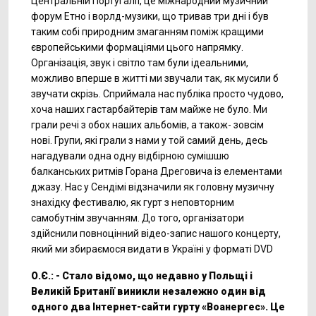
Центральній Португалії, це міжнародний музичний
форум Етно і ворлд-музики, що тривав три дні і був
таким собі природним змаганням поміж кращими
європейськими формаціями цього напрямку.
Організація, звук і світло там були ідеальними,
можливо вперше в житті ми звучали так, як мусили б
звучати скрізь. Сприймала нас публіка просто чудово,
хоча наших гастарбайтерів там майже не було. Ми
грали речі з обох наших альбомів, а також- зовсім
нові. Групи, які грали з нами у той самий день, десь
нагадували одна одну відбірною сумішшю
балканських ритмів Горана Дреговича із елементами
джазу. Нас у Сендімі відзначили як головну музичну
знахідку фестивалю, як гурт з неповторним
самобутнім звучанням. До того, організатори
здійснили повноцінний відео-запис нашого концерту,
який ми збираємося видати в Україні у форматі DVD
О.Є.: - Стало відомо, що недавно у Польщі і
Великій Британії виникли незалежно один від
одного два Інтернет-сайти гурту «Воанергес». Це