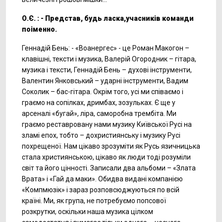
О.Є. : - Представ, будь ласка,учасників команди
поіменно.
Геннадій Бень: - «Воанергес» - це Роман Макогон –
клавішні, тексти і музика, Валерій Огородник – гітара,
музика і тексти, Геннадій Бень – духові інструменти,
Валентин Янковський – ударні інструменти, Вадим
Соколик – бас-гітара. Окрім того, усі ми співаємо і
граємо на сопілках, дримбах, зозульках. Є ще у
арсеналі «бугай», ліра, саморобна трембіта. Ми
граємо реставровану нами музику Київської Русі на
зламі епох, тобто – дохристиянську і музику Русі
похрещеної. Нам цікаво зрозуміти як Русь язичницька
стала християнською, цікаво як люди тоді розуміли
світ та його цінності. Записали два альбоми – «Злата
Врата» і «Гай да маки». Обидва видані компанією
«Компмюзік» і зараз розповсюджуються по всій
країні. Ми, як група, не потребуємо попсової
розкрутки, оскільки наша музика цілком