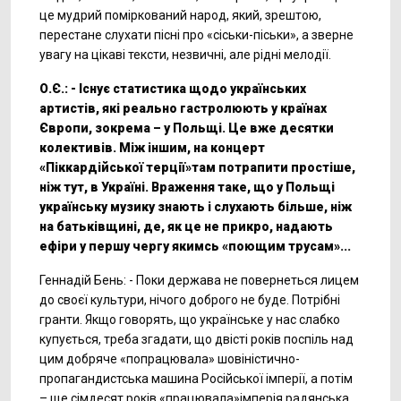
це мудрий поміркований народ, який, зрештою,
перестане слухати пісні про «сіськи-піськи», а зверне
увагу на цікаві тексти, незвичні, але рідні мелодії.
О.Є.: - Існує статистика щодо українських
артистів, які реально гастролюють у країнах
Європи, зокрема – у Польщі. Це вже десятки
колективів. Між іншим, на концерт
«Піккардійської терції»там потрапити простіше,
ніж тут, в Україні. Враження таке, що у Польщі
українську музику знають і слухають більше, ніж
на батьківщині, де, як це не прикро, надають
ефіри у першу чергу якимсь «поющим трусам»...
Геннадій Бень: - Поки держава не повернеться лицем
до своєї культури, нічого доброго не буде. Потрібні
гранти. Якщо говорять, що українське у нас слабко
купується, треба згадати, що двісті років поспіль над
цим добряче «попрацювала» шовіністично-
пропагандистська машина Російської імперії, а потім
– ще сімдесят років «працювала»імперія радянська.