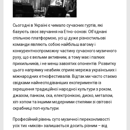
Сьогодні в Україні є чимало сучасних гуртів, які
базують своє звучання на Етно-основі. Об’єднані
спільною платформою, усі ці дуже різностильові
команди являють собою найбільш вагому і
конкурентноспроможну частину сучасного музичного
руху, що є вельми активним, а тому має і палких
прихильників, і не менш завзятих опонентів. Розвитку
цього напрямку неабияк сприяє мережа українських і
міжнародних етнофестивалів. Відтак ми часто стаємо
свідками найнесподіваніших експериментів із
зхрещення традиційної народної культури з роком,
джазом, панком, ска, електронікою, диско, металом,
хіп-хопом та іншими модерними стилями зі світової
скрабниці поп-культури.
Професійний рівень суто музичної переконливості
усіх тих «міксів» залишається досить різним – від