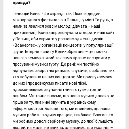
правда?
Геннадій Бень: - Це справді так. Після відвідин
міжнародного фестивалю в Польщі, у місті То рунь, з
нами зв’язалися зовсім молоді дівчата – наші
прихильниці. Вони запропонували створити наш сайт
у Польщі, аби сприяти у розповсюдженні дисків
«Воанергес», у організації концертів, у популяризації
групи. Інтернет-сайт у Великобританії – це проект
нашого земляка, який так само прагне посприяти у
просуванні музики гурту. До речі: ми постійно
відчуваємо зворотню реакцію слухачів, особливо тих,
хто побував на наших концертах. Ми прислухаємося
до них і продовжуємо писати нові пісні,
вдосконалюємо звучання і нині готуємо третій
альбом. Ми точно знаємо, що наша музика далеко не
гірша за ту, яка нині звучить в українському
інформпросторі. Більше того, ми впевнені, що наша
музика робить людину кращою, глибшою. Взагалі-то
ми робимо доволі серйозну музику, до якої більшість
людей, на жаль, не звикла, але віримо, що українці –