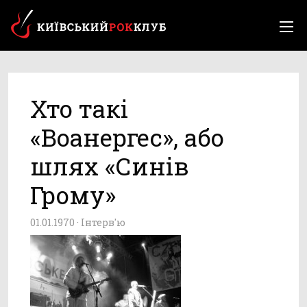
Хто такі
«Воанергес», або
шлях «Синів
Грому»
01.01.1970 ·
Інтерв'ю