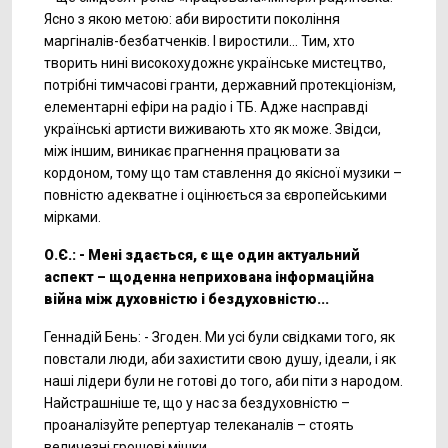
Ясно з якою метою: аби виростити покоління
маргіналів-безбатченків. І виростили... Тим, хто
творить нині високохудожнє українське мистецтво,
потрібні тимчасові гранти, державний протекціонізм,
елементарні ефіри на радіо і ТБ. Адже насправді
українські артисти виживають хто як може. Звідси,
між іншим, виникає прагнення працювати за
кордоном, тому що там ставлення до якісної музики –
повністю адекватне і оцінюється за європейськими
мірками.
О.Є.: - Мені здається, є ще один актуальний
аспект – щоденна неприхована інформаційна
війна між духовністю і бездуховністю...
Геннадій Бень: - Згоден. Ми усі були свідками того, як
повстали люди, аби захистити свою душу, ідеали, і як
наші лідери були не готові до того, аби піти з народом.
Найстрашніше те, що у нас за бездуховністю –
проаналізуйте репертуар телеканалів – стоять
величезні грошові мішки...