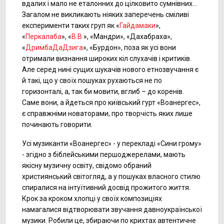
вдалих і мало не еталонних до цілковито сумнівних...
Загалом не викликають ніяких заперечень сміливі
експерименти таких груп як «
Гайдамаки
»,
«
Перкалаба
», «
В.В.
», «Мандри», «Дахабраха»,
«
ДримбаДаДзига
», «Бурдон», поза як усі вони
отримали визнання широких кіл слухачів і критиків.
Але серед нині сущих шукачів нового етнозвучання є
й такі, що у своїх пошуках рухаються не по
горизонталі, а, так би мовити, вглиб – до коренів.
Саме вони, а йдеться про київський гурт «Воанергес»,
є справжніми новаторами, про творчість яких лише
починають говорити.
Усі музиканти «Воанергес» - у перекладі «Сини грому»
- згідно з біблейськими першоджерелами, мають
якісну музичну освіту, свідомо обраний
християнський світогляд, а у пошуках власного стилю
спиралися на інтуїтивний досвід прожитого життя.
Крок за кроком хлопці у своїх композиціях
намагалися відтворювати звучання давноукраїнської
музики. Робили це, збираючи по крихтах автентичне