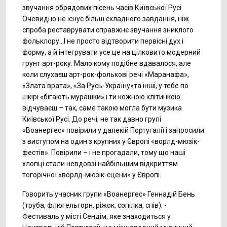
звучання обрядових пісень часів Київської Русі.
Очевидно не існує більш складного завдання, ніж
спроба реставрувати справжнє звучання зниклого
фольклору...І не просто відтворити первісні дух і
форму, а й інтегрувати усе це на цілковито модерний
грунт арт-року. Мало кому подібне вдавалося, але
коли слухаєш арт-рок-фолькові речі «Маранафа»,
«Злата врата», «За Русь-Україну»та інші, у тебе по
шкірі «бігають мурашки» і ти кожною клітинкою
відчуваєш – так, саме такою могла бути музика
Київської Русі. До речі, не так давно групі
«Воанергес» повірили у далекій Португалії і запросили
з виступом на один з крупних у Європі «ворлд-мюзік-
фестів». Повірили – і не прогадали, тому що наші
хлопці стали невдовзі найбільшим відкриттям
тогорічної «ворлд-мюзік-сцени» у Європі.
Говорить учасник групи «Воанергес» Геннадій Бень
(труба, флюгельгорн, ріжок, сопілка, спів): -
Фестиваль у місті Сендім, яке знаходиться у