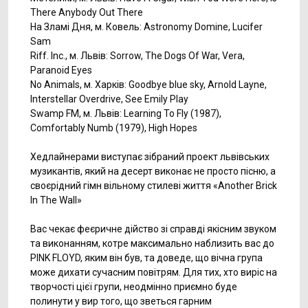
There Anybody Out There
На Зламі Дня, м. Ковель: Astronomy Domine, Lucifer
Sam
Riff. Inc., м. Львів: Sorrow, The Dogs Of War, Vera,
Paranoid Eyes
No Animals, м. Харків: Goodbye blue sky, Arnold Layne,
Interstellar Overdrive, See Emily Play
Swamp FM, м. Львів: Learning To Fly (1987),
Comfortably Numb (1979), High Hopes
Хедлайнерами виступає зібраний проект львівських
музикантів, який на десерт виконає не просто пісню, а
своєрідний гімн вільному стилеві життя «Another Brick
In The Wall»
Вас чекає феєричне дійство зі справді якісним звуком
та виконанням, котре максимально наблизить вас до
PINK FLOYD, яким він був, та доведе, що вічна група
може дихати сучасним повітрям. Для тих, хто виріс на
творчості цієї групи, неодмінно приємно буде
полинути у вир того, що зветься гарним