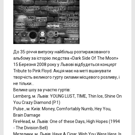
До 35-річчя випуску найбільш розтиражованого
альбому за історію людства «Dark Side Of The Moon»
15 Березня 2008 року у Львові відбудеться концерт
Tribute to Pink Floyd. Акція має на меті вшанувати
творчість великого гурту силами місцевого розливу, і
не тільки...
Велике шоу за участю гуртів:
Lemberg, м. Львів: YOUNG LUST, TIME, Thin Ice, Shine On
You Crazy Diamond (P.1)
Pulse , м. Київ: Money, Сomfortably Numb, Hey You,
Brain Damage
FireHead, м. Львів: One of these Days, High Hopes (1994
- The Division Bell)
Метелики, м. Львів: Have A Cigar, Wish You Were Here, Is