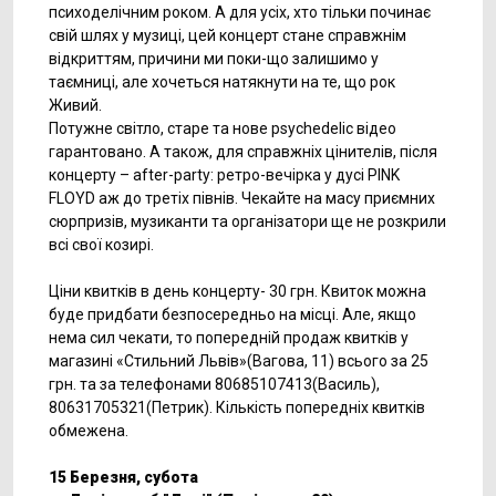
психоделічним роком. А для усіх, хто тільки починає
свій шлях у музиці, цей концерт стане справжнім
відкриттям, причини ми поки-що залишимо у
таємниці, але хочеться натякнути на те, що рок
Живий.
Потужне світло, старе та нове psychedelic відео
гарантовано. А також, для справжніх цінителів, після
концерту – after-party: ретро-вечірка у дусі PINK
FLOYD аж до третіх півнів. Чекайте на масу приємних
сюрпризів, музиканти та організатори ще не розкрили
всі свої козирі.
Ціни квитків в день концерту- 30 грн. Квиток можна
буде придбати безпосередньо на місці. Але, якщо
нема сил чекати, то попередній продаж квитків у
магазині «Стильний Львів»(Вагова, 11) всього за 25
грн. та за телефонами 80685107413(Василь),
80631705321(Петрик). Кількість попередніх квитків
обмежена.
15 Березня, субота