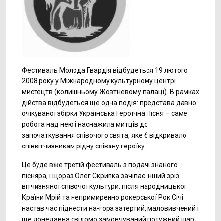
Фестиваль Молода Гвардія відбудеться 19 лютого
2008 року у Міжнародному культурному центрі
мистецтв (колишньому Жовтневому палаці). В рамках
дійства відбудеться ще одна подія: представа давно
очікуваної збірки Українська Героїчна Пісня – саме
робота над нею і наснажила митців до
започаткування співочого свята, яке б відкривало
співвітчизникам рідну співану героїку.
Це буде вже третій фестиваль з подачі знаного
пісняра, і щораз Олег Скрипка зачіпає інший зріз
вітчизняної співочої культури: після народницької
Країни Мрій та непримиренно рокерської Рок Січі
настав час піднести на-гора затертий, маловивчений і
ще донедавна свідомо замовчуваний потужний шар