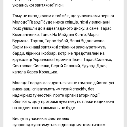
української звитяжної пісні.
Тому не випадковим є той збіг, що учасниками першої
Молодої Гвардії буде низка співців, пісні у виконанні
яких увійшли до вищезгаданого диску, а саме: Тарас
Компаніченко, Танок На Майдані Конґо, Марія
Бурмака, Тартак, Тарас Чубай, Воплі Відоплясова.
Окрім них наші звитяжні співанки виконуватимуть
барди, лірники і кобзарі, котрі не представлені на
кружальці Українська Героїчна Пісня: Тарас Силенко,
Святослав Силенко, Сергій Солоний, Едуард Драч,
капела Хорея Козацька.
Молода Гвардія загадується як не гамірне дійство: усі
виконавці співатимуть «у тихий спосіб», без
надмірних гучностей, проте організатори події
обіцяють, що у програмі лунатимуть тільки надихаючі
на подвиг пісні і рюмсань не буде.
Виступи учасників фестивалю
супроводжуватимуться відповідним тематичним