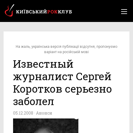
На жаль, українська версія публікації відсутня, пропонуємо
варіант на російській мові
Известный
журналист Сергей
Коротков серьезно
заболел
05.12.2008 ·
Анонси