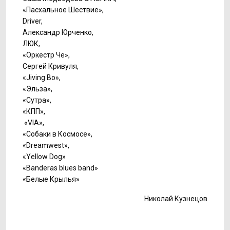
«Пасхальное Шествие»,
Driver,
Александр Юрченко,
ЛЮК,
«Оркестр Че»,
Сергей Кривуля,
«Jiving Bo»,
«Эльза»,
«Сутра»,
«КПП»,
«VIA»,
«Собаки в Космосе»,
«Dreamwest»,
«Yellow Dog»
«Banderas blues band»
«Белые Крылья»
Николай Кузнецов