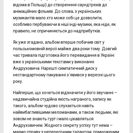
відома в Польщі) до створенння саундтреків до
анімаційних фільмів. До слова, з українських
музикантів мало хто може собі це дозволити,
особливо пербуваючи в ніші інді-музики, яка ніде, як
правило, не спричиняється до надприбутків.
Як уже згадано, альбом вперше побачив світ у
польськомовній версії майже два роки тому. Довгий
час тривала підготовка його перевидання в Україні
вже з українськими текстами у виконанні
Андруховича. Нарешті симпатичний диск у
нестандартному пакуванні з´явився у вересні цього
року.
Найперше, що хочеться відзначити у його звучанні –
надзвичайна студійна якість награного, запису як
такого, альбом чудово слухається навіть
найвибагливішими меломанами, а також людьми, які
зовсім не знають гурт і мало цікавляться
Андруховичем. Жодного секрету успіху тут нема –
маємо справу з непересічним талантом, помноженим