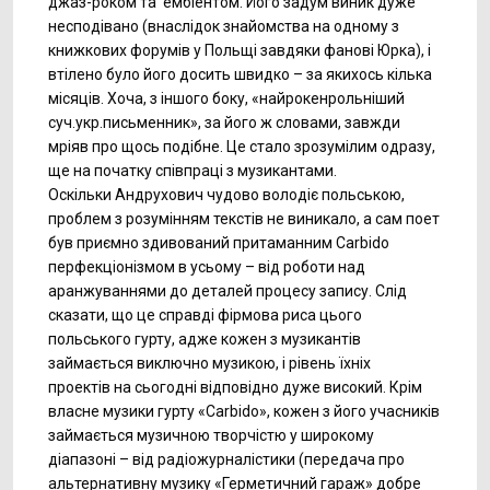
джаз-роком та ембіентом. Його задум виник дуже
несподівано (внаслідок знайомства на одному з
книжкових форумів у Польщі завдяки фанові Юрка), і
втілено було його досить швидко – за якихось кілька
місяців. Хоча, з іншого боку, «найрокенрольніший
суч.укр.письменник», за його ж словами, завжди
мріяв про щось подібне. Це стало зрозумілим одразу,
ще на початку співпраці з музикантами.
Оскільки Андрухович чудово володіє польською,
проблем з розумінням текстів не виникало, а сам поет
був приємно здивований притаманним Carbido
перфекціонізмом в усьому – від роботи над
аранжуваннями до деталей процесу запису. Слід
сказати, що це справді фірмова риса цього
польського гурту, адже кожен з музикантів
займається виключно музикою, і рівень їхніх
проектів на сьогодні відповідно дуже високий. Крім
власне музики гурту «Carbido», кожен з його учасників
займається музичною творчістю у широкому
діапазоні – від радіожурналістики (передача про
альтернативну музику «Герметичний гараж» добре