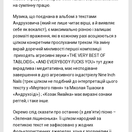
на сумлінну працю.
Музика, що поєднана в альбомі з текстами
Андруховича (який не лише читає вірші, а й виявляє
себе як вокаліст), є максимально різною і залишає
розмаїті враження, які в кожному разі асоціюються з
цілком конкретним прослуханим треком. На зміну
вкрай доречній мінливості першої композиції
приходять агресивні звуки «THE VERY BEST OF
TABLOIDS»; «AND EVERYBODY FUCKS YOU» тут дуже
вкрадлива і медитативна, має несподіване
завершення в дусі агресивного індастріелу
Nine Inch
Nails (трек цілком не подібний до інтерпретацій цього
тексту у «Мертвого півня» та Міколая Тшаски в
«Андрухоїді») ; «Козак Ямайка» має виразні ознаки
реггей, і таке інше.
Окремо слід сказати про останню (з дев'яти) пісню –
«Зеленая ліщинонька». Її цілком народний за
поетикою текст не зафіксовано у жодних
фольклористичних джерелах, хоча є зрозумілим її