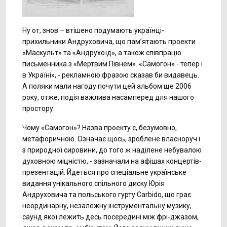
Ну от, знов – втішено подумають українці-
прихильники Андруховича, що пам’ятають проекти
«Маскульт» та «Андрухоїд», а також співпрацю
письменника з «Мертвим Півнем». «Самогон» - тепер і
в Україні», - рекламною фразою сказав би видавець.
А поляки мали нагоду почути цей альбом ще 2006
року, отже, подія важлива насамперед для нашого
простору.
Чому «Самогон»? Назва проекту є, безумовно,
метафоричною. Означає щось, зроблене власноруч і
з природної сировини, до того ж наділене небувалою
духовною міцністю
, - зазначали на афішах концертів-
презентацій.
Йдеться про спеціальне українське
видання унікального спільного диску Юрія
Андруховича та польського гурту
Carbido, що грає
неординарну, незалежну інструментальну музику,
саунд якої лежить десь посередині між фрі-джазом,