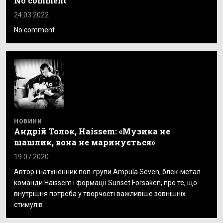
No comment
24.03.2022
No comment
НОВИНИ
Андрій Толок, Haissem: «Музика не
шашлик, вона не маринується»
19.07.2020
Автор і натхненник поп-групи Ampula Seven, блек-метал
команди Haissem і формації Sunset Forsaken, про те, що
внутрішня потреба у творчості важливіше зовнішніх
стимулів