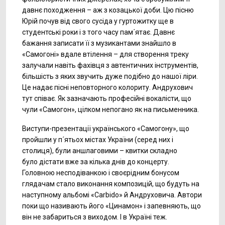
давнє походження – аж з козацької доби. Цю пісню
Юрій почув від свого сусіда у гуртожитку ще в
студентські роки і з того часу пам´ятає. Давнє
бажання записати її з музикантами знайшло в
«Самогоні» вдале втілення – для створення треку
залучали навіть фахівця з автентичних інструментів,
більшість з яких звучить дуже подібно до нашої ліри.
Це надає пісні неповторного колориту. Андрухович
тут співає. Як зазначають професійні вокалісти, що
чули «Самогон», цілком непогано як на письменника.
Виступи-презентації українського «Самогону», що
пройшли у п´ятьох містах України (серед них і
столиця), були аншлаговими – квитки складно
було дістати вже за кілька днів до концерту.
Головною несподіванкою і своєрідним бонусом
глядачам стало виконання композицій, що будуть на
наступному альбомі «
Carbido» й Андруховича. Автори
поки що називають його «Цинамон» і запевняють, що
він не забариться з виходом. І в Україні теж.