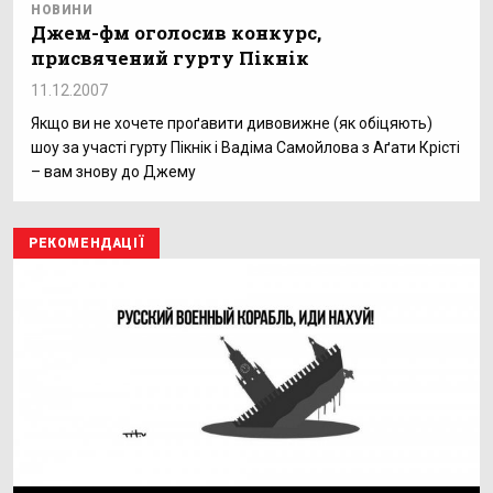
НОВИНИ
Джем-фм оголосив конкурс,
присвячений гурту Пікнік
11.12.2007
Якщо ви не хочете проґавити дивовижне (як обіцяють)
шоу за участі гурту Пікнік і Вадіма Самойлова з Аґати Крісті
– вам знову до Джему
РЕКОМЕНДАЦІЇ