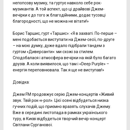
непопсову музику, та гуртує навколо себе рок-
музикантів. А той аспект, що ці драйвові Джем-
вечірки є до того ж благодійними, додає тусовці
благородності, що не можна не вітати!»
Борис Таршис, гурт «Таршис»: «Я в захваті. По-перше –
мені подобається виступати на Джем-сесії, по-друге
– на мою думку, дуже вдало підібрали тандем з
гуртом «Диверсанти»: ми схожі за стилем.
Сподобалася і атмосфера вечірки на якій було багато
друзів. А коли виявилося, що там і «Deep Purple» –
енергія переповнювала. Так я ще не виступав!»
Довідка:
Джем FM продовжує серію Джем-концертів «Живий
звук. Твій рок-н-рол». Цієї осені відбудеться низка
гучних подій, що приємно вразять слухачів Джему.
Вже в середині листопада в рамках українського
туру, в Києві відбудеться творчий вечір-концерт
Світлани Сурганової.