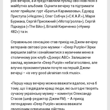
рок-вечірок, а й представляли публіці свої нові пісні з
майбутніх альбомів. Оцінити вечірку та підтримати
колег прийшли: гурт «Братья Карамазовы», Едуард
Приступа («Неділя»), Олег Собчук («С.К.А.Й.»), Марія
Бурмака, Сергій Присяжний («Мотор'ролла»), Сергій
Підкаура («The Вйо»), Віталій Кириченко («Нумер
482») та ін.
Справжньою сенсацією став прихід на Джем-вечірку
ветеранів світової рок-музики – «Deep Purple»! Зірки
вирішили зайти і ознайомитися з музичним меню в
столичному рок-клубі «Докерс АВС». Залишаючи
заклад, музиканти «Deep Purple» небагатослівно, але
влучно прокоментували почуте на першій Джем-
вечірці – «is very good ukrainian rock music».
«Першу нашу вечірку можна вважати вдалою, хоча б
тому, що її відвідали кращі люди, які сьогодні творять
сучасну українську музику – коментує Олександр
Стасов (шеф-редактор Джем FM). – А прихід
легендарних «Deep Purple» можна вважати
своєрідним освяченням дійства».