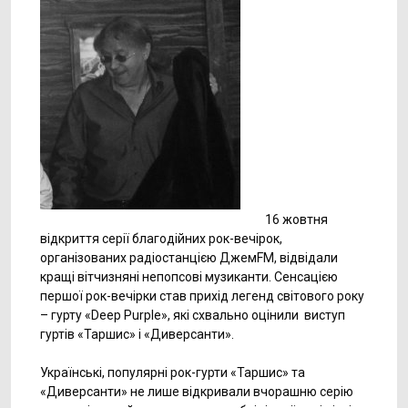
16 жовтня
відкриття серії благодійних рок-вечірок,
організованих радіостанцією ДжемFM, відвідали
кращі вітчизняні непопсові музиканти. Сенсацією
першої рок-вечірки став прихід легенд світового року
– гурту «Deep Purple», які схвально оцінили виступ
гуртів «Таршис» і «Диверсанти».
Українські, популярні рок-гурти «Таршис» та
«Диверсанти» не лише відкривали вчорашню серію