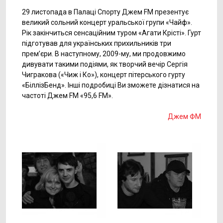
29 листопада в Палаці Спорту Джем FM презентує
великий сольний концерт уральської групи «Чайф».
Рік закінчиться сенсаційним туром «Агати Крісті». Гурт
підготував для українських прихильників три
прем’єри. В наступному, 2009-му, ми продовжимо
дивувати такими подіями, як творчий вечір Сергія
Чигракова («Чиж і Ко»), концерт пітерського гурту
«БіллізБенд». Інші подробиці Ви зможете дізнатися на
частоті Джем FM «95,6 FM».
Джем ФМ