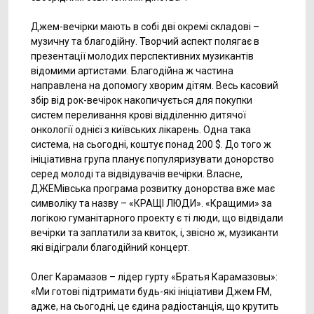
Джем-вечірки мають в собі дві окремі складові –
музичну та благодійну. Творчий аспект полягає в
презентації молодих перспективних музикантів
відомими артистами. Благодійна ж частина
направлена на допомогу хворим дітям. Весь касовий
збір від рок-вечірок накопичується для покупки
систем переливання крові відділенню дитячої
онкології однієї з київських лікарень. Одна така
система, на сьогодні, коштує понад 200 $. До того ж
ініціативна група планує популяризувати донорство
серед молоді та відвідувачів вечірки. Власне,
ДЖЕМівська програма розвитку донорства вже має
символіку та назву – «КРАЩІ ЛЮДИ». «Кращими» за
логікою гуманітарного проекту є ті люди, що відвідали
вечірки та заплатили за квиток, і, звісно ж, музиканти
які відіграли благодійний концерт.
Олег Карамазов – лідер гурту «Братья Карамазовы»:
«Ми готові підтримати будь-які ініціативи Джем FM,
адже, на сьогодні, це єдина радіостанція, що крутить