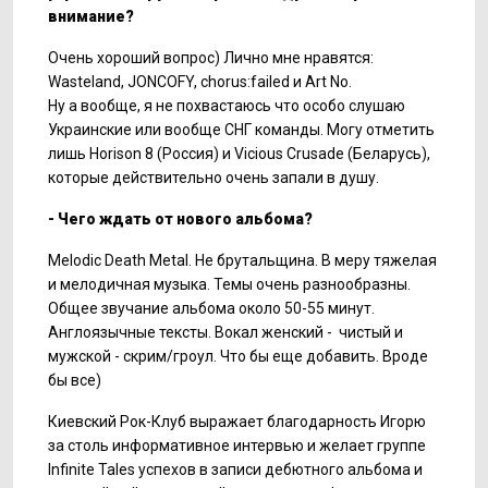
внимание?
Очень хороший вопрос) Лично мне нравятся:
Wasteland, JONCOFY, chorus:failed и Art No.
Ну а вообще, я не похвастаюсь что особо слушаю
Украинские или вообще СНГ команды. Могу отметить
лишь Horison 8 (Россия) и Vicious Crusade (Беларусь),
которые действительно очень запали в душу.
- Чего ждать от нового альбома?
Melodic Death Metal. Не брутальщина. В меру тяжелая
и мелодичная музыка. Темы очень разнообразны.
Общее звучание альбома около 50-55 минут.
Англоязычные тексты. Вокал женский - чистый и
мужской - скрим/гроул. Что бы еще добавить. Вроде
бы все)
Киевский Рок-Клуб выражает благодарность Игорю
за столь информативное интервью и желает группе
Infinite Tales успехов в записи дебютного альбома и