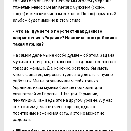
только Drop of Dream. Сейчас мы играем умеренно
тяжелый Melodic Death Metal с мужским (скрим,
гроул) и женским чистым вокалом. Полноформатный
альбом будет именно в этом стиле.
- Что вы думаете о перспективах данного
направления в Украине? Наколько востребована
такая музыка?
На самом деле мы не особо думаем об этом. Задача
музыканта - играть, остальное его должно волновать
гораздо меньше. Да, конечно, хотелось бы иметь
много фанатов, мировые турне, но для этого нужно
работать. Мы не ограничиваем себя только
Украиной, наша музыка больше подходит для
слушателей из Европы – Швеции, Германии,
Финляндии. Там ведь это на другом уровне. А у нас
пока с этим дела не очень хорошо, однако
позитивные изменения есть, и это не может не
радовать.
- ЕР уже был, когда стоит ждать полноценного