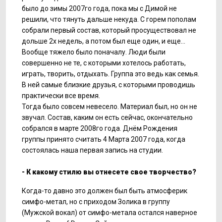
было до зимы 2007го года, пока мы с Димой не
решили, что тянуть дальше некуда. С горем пополам
собрали первый состав, который просуществовал не
дольше 2х недель, а потом был еще один, и еще…
Вообще тяжело было поначалу. Люди были
совершенно не те, с которыми хотелось работать,
играть, творить, отдыхать. Группа это ведь как семья.
В ней самые близкие друзья, с которыми проводишь
практически все время.
Тогда было совсем невесело. Материал был, но он не
звучал. Состав, каким он есть сейчас, окончательно
собрался в марте 2008го года. Днём Рождения
группы принято считать 4 Марта 2007 года, когда
состоялась наша первая запись на студии.
- К какому стилю вы отнесете свое творчество?
Когда-то давно это должен был быть атмосферик
симфо-метал, но с приходом Золика в группу
(Мужской вокал) от симфо-метала остался наверное