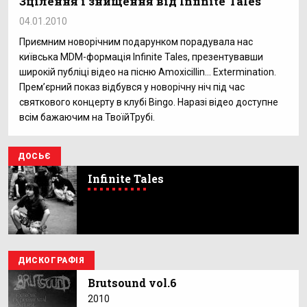
Зцілення і знищення від Infinite Tales
04.01.2010
Приємним новорічним подарунком порадувала нас
київська MDM-формація Infinite Tales, презентувавши
широкій публіці відео на пісню Amoxicillin… Extermination.
Прем’єрний показ відбувся у новорічну ніч під час
святкового концерту в клубі Bingo. Наразі відео доступне
всім бажаючим на ТвоїйТрубі.
ДОСЬЄ
Infinite Tales
ДИСКОГРАФІЯ
Brutsound vol.6
2010