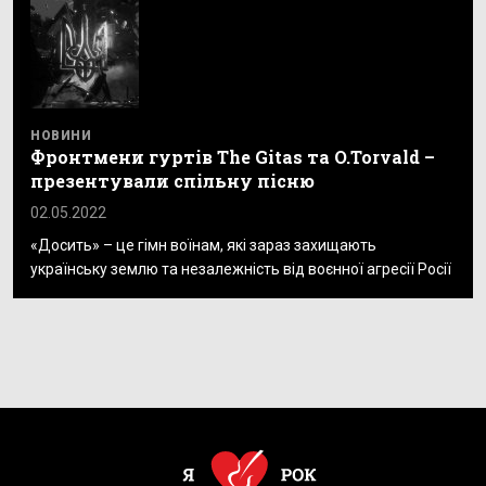
НОВИНИ
Фронтмени гуртів The Gitas та O.Torvald –
презентували спільну пісню
02.05.2022
«Досить» – це гімн воїнам, які зараз захищають
українську землю та незалежність від воєнної агресії Росії