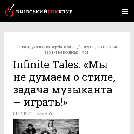
На жаль, українська версія публікації відсутня, пропонуємо
варіант на російській мові
Infinite Tales: «Мы
не думаем о стиле,
задача музыканта
– играть!»
01.01.1970 ·
Інтерв'ю