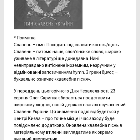
* Примітка
Славень – гімн. Походить від славити когось/щось.
Славень – питомо наше, слов’янське слово, широко
уживане в літературі ще донедавна. Нині
невиправдано витіснене іноземним, незручним у
відмінюванні запозиченням hymn. З греки ϋμνος –
буквально означає «хвалебна пісня».
У переддень цьогорічного Дня Незалежності, 23
серпня Олег Скрипка збирається представити
широкому людові, нашій державі взагалі осучаснений
Славень України. Ця знаменна подія відбудеться у
центрі Києва – про точне місце і час заходу буде
повідомлено додатково. Оновлена хвалебна піснь в
матеріяльному втіленні виглядатиме як окремо
виданий двоплитник.