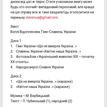
диски від цієї ж твірні. Стати учасником змагу може
будь-хто охочий–випадковий перехожий, але краще
на цю справу все ж таки заздалегідь зголоситися на
скриньку
slavenua@gmail.com
.
Зміст:
Воплі Відоплясова. Гімн-Славень України.
Диск 1:
1. Гімн України «Ще не вмерла Україна...»
2. Славень України «Квітне наша Україна...»
3. Фотоальбом «Український живопис XIX – початку
XX століть»
4. Народні версії Славня України
Диск 2:
1. «Ще не вмерла Україна...» (караоке)
2. «Квітне наша Україна...» (караоке)
Музика – М. Вербицький
Текст – П. Чубинський (1), народний (2)