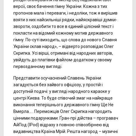
версії, своє бачення гімну України. Кожна з тих
пропонов мала і переваги, і недоліки, тож я вирішив
взяти з них найсильніші рядки, найяскравіші думки-
звороти, оздобити то все в єдиний цілісний текст і
покласти на відомий кожному мотив державного
гімну. По-суті виходить, що слова до нового Славня
України склав народ», – відверто розповідає Олег
Скрипка. Усі вірші, отримані від народних авторів,
увійдуть до платівки файлом-додатком у своєму
первозданному вигляді.
Представити осучаснений Славень України
загадується без зайвого офіціозу, у простій і
доступній подачі: у вигляді народного караоке у
центрі Києва. То буде співочий змаг на найкраще
виконання теперішнього державного гімну Ще Не
Вмерла… . Переможців Олег Скрипка нагородить
цінними подарунками: Ґран-прі дійства – програвач
АйПод (IPod) відразу з повною співозбірнею від
видавництва Країна Мрій. Решта нагород – музичні