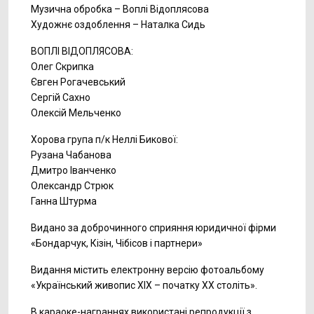
Музична обробка – Воплі Відоплясова
Художнє оздоблення – Наталка Сидь
ВОПЛІ ВІДОПЛЯСОВА:
Олег Скрипка
Євген Рогачевський
Сергій Сахно
Олексій Мельченко
Хорова група п/к Неллі Бикової:
Рузана Чабанова
Дмитро Іванченко
Олександр Стрюк
Ганна Штурма
Видано за доброчинного сприяння юридичної фірми
«Бондарчук, Кізін, Чібісов і партнери»
Видання містить електронну версію фотоальбому
«Український живопис XIX – початку XX століть».
В караоке-награннях використані репродукції з