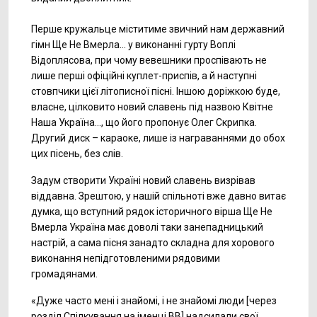
Перше кружальце міститиме звичний нам державний
гімн Ще Не Вмерла… у виконанні гурту Воплі
Відоплясова, при чому вевешники проспівають не
лише перші офіційні куплет-приспів, а й наступні
стовпчики цієї літописної пісні. Іншою доріжкою буде,
власне, цілковито новий славень під назвою Квітне
Наша Україна..., що його пропонує Олег Скрипка.
Другий диск – караоке, лише із награваннями до обох
цих пісень, без слів.
Задум створити Україні новий славень визрівав
віддавна. Зрештою, у нашій спільноті вже давно витає
думка, що вступний рядок історичного вірша Ще Не
Вмерла Україна має доволі таки занепадницький
настрій, а сама пісня занадто складна для хорового
виконання непідготовленими рядовими
громадянами.
«Дуже часто мені і знайомі, і не знайомі люди [через
розділ Спілкування на іменці ВВ] надсилали свої