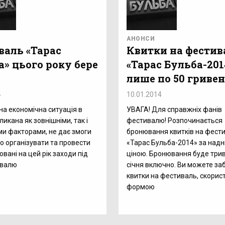
АНОНСИ
валь «Тарас
Квитки на фестив
а» цього року бере
«Тарас Бульба-201
лише по 50 гриве
4
10.01.2014
на економічна ситуація в
УВАГА! Для справжніх фанів
кликана як зовнішніми, так і
фестивалю! Розпочинається
ми факторами, не дає змоги
бронювання квитків на фест
о організувати та провести
«Тарас Бульба-2014» за над
овані на цей рік заходи під
ціною. Бронювання буде трив
ивалю
січня включно. Ви можете з
квитки на фестиваль, скори
формою