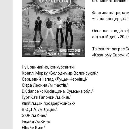
оголошені пізніше.
Фестиваль триватим
– гала-концерт, на
Основною подією ф
останній день 20-г
Також тут заграє Се
«Кожному Своє», «Ба
Ну і, звичайно, конкурсанти:
Краплі Морzу /Володимир-Волинський/
Серцевий Напад /Луцьк-Чернівці/
Сієра Леонна /м.Фастів/
DK dance /с.Косівщина, Сумська обл./
Гурт Каті Гапочки /м.Київ/
Klinit /м.Дніпродзержинськ/
В.О.Д.А. /м.Луцьк/
SЮR /м.Київ/
Інсайд /м.Київ/
Ellis /м.Київ/