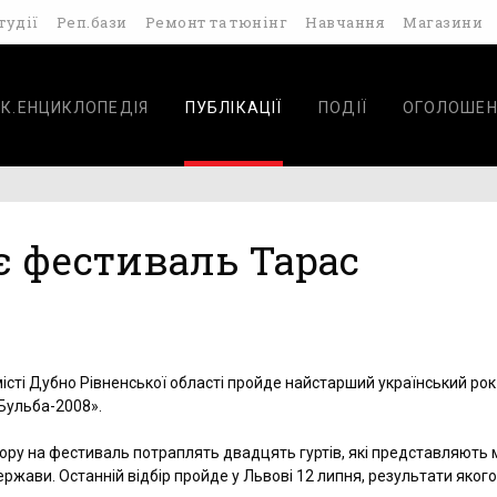
тудії
Реп.бази
Ремонт та тюнінг
Навчання
Магазини
К.ЕНЦИКЛОПЕДІЯ
ПУБЛІКАЦІЇ
ПОДІЇ
ОГОЛОШЕН
є фестиваль Тарас
 місті Дубно Рівненської області пройде найстарший український рок
Бульба-2008».
бору на фестиваль потраплять двадцять гуртів, які представляють
держави. Останній відбір пройде у Львові 12 липня, результати яког