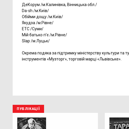
ДеКорум /м.Калинівка, Вінницька обл./
Da-sh /м.Київ/
Обійми дощу /м.Київ/
Якудза /м.Рівне/
ЕТС /Суми/
Мій батько п’є /м.Рівне/
Slap /м.Луцьк/
Окрема подяка за підтримку міністерству культури та т
інструментів «Музторг», торговій марці «Львівське».
ПУБЛІКАЦІЇ