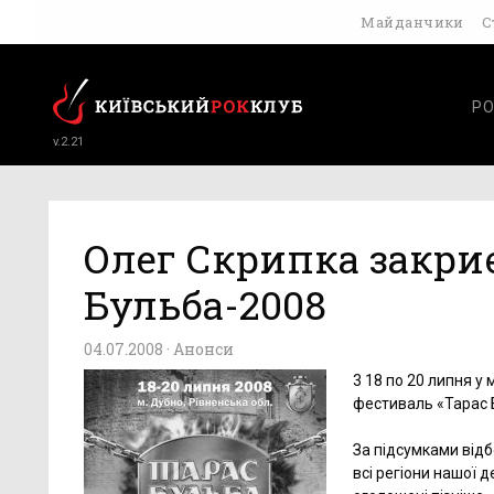
Майданчики
С
РО
v.2.21
Олег Скрипка закри
Бульба-2008
04.07.2008 ·
Анонси
3 18 по 20 липня у
фестиваль «Тарас 
За підсумками від
всі регіони нашої 