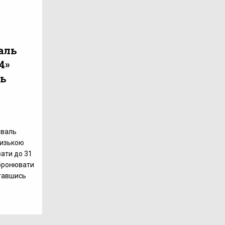
аль
4»
нь
иваль
низькою
ати до 31
абронювати
ставшись