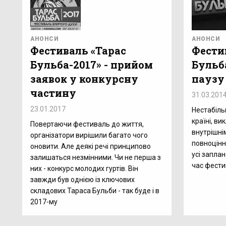
АНОНСИ
АНОНСИ
Фестиваль «Тарас
Фести
Бульба-2017» - прийом
Бульб
заявок у конкурсну
паузу
частину
31.03.201
23.01.2017
Нестабіль
країні, ви
Повертаючи фестиваль до життя,
внутрішні
організатори вирішили багато чого
повноцінн
оновити. Але деякі речі принципово
усі заплан
залишаться незмінними. Чи не перша з
час фест
них - конкурс молодих гуртів. Він
завжди був однією із ключових
складових Тараса Бульби - так буде і в
2017-му