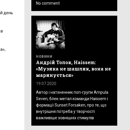
No comment
ій день
 в
а»,
НОВИНИ
Андрій Толок, Haissem:
«Музика не шашлик, вона не
маринується»
19.07.2020
Автор і натхненник поп-групи Ampula
Seven, блек-метал команди Haissem і
формації Sunset Forsaken, про те, що
внутрішня потреба у творчості
важливіше зовнішніх стимулів