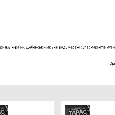
уризму України, Дебенській міській раді, мережі супермаркетів муз
Ор