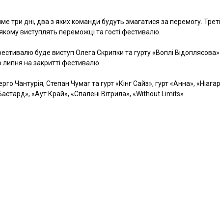
е три дні, два з яких команди будуть змагатися за перемогу. Трет
 якому виступлять переможці та гості фестивалю.
естивалю буде виступ Олега Скрипки та гурту «Воплі Відоплясова»
о липня на закритті фестивалю.
рго Чантурія, Степан Чумаг та гурт «Кінг Сайз», гурт «Анна», «Ніагар
стард», «Аут Край», «Спалені Вітрила», «Without Limits».