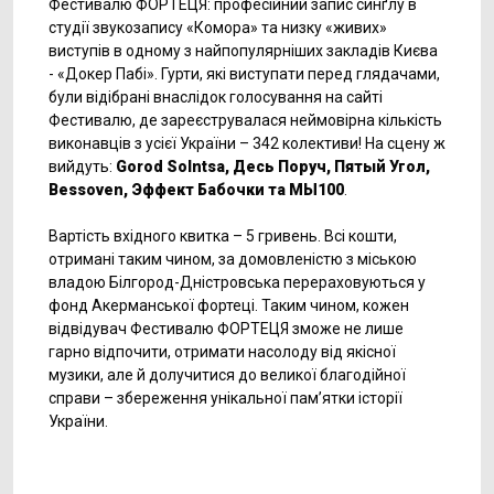
Фестивалю ФОРТЕЦЯ: професійний запис синґлу в
студії звукозапису «Комора» та низку «живих»
виступів в одному з найпопулярніших закладів Києва
- «Докер Пабі». Гурти, які виступати перед глядачами,
були відібрані внаслідок голосування на сайті
Фестивалю, де зареєструвалася неймовірна кількість
виконавців з усієї України – 342 колективи! На сцену ж
вийдуть:
Gorod Solntsa, Десь Поруч, Пятый Угол,
Bessoven, Эффект Бабочки
та МЫ100
.
Вартість вхідного квитка – 5 гривень. Всі кошти,
отримані таким чином, за домовленістю з міською
владою Білгород-Дністровська перераховуються у
фонд Акерманської фортеці. Таким чином, кожен
відвідувач Фестивалю ФОРТЕЦЯ зможе не лише
гарно відпочити, отримати насолоду від якісної
музики, але й долучитися до великої благодійної
справи – збереження унікальної пам’ятки історії
України.