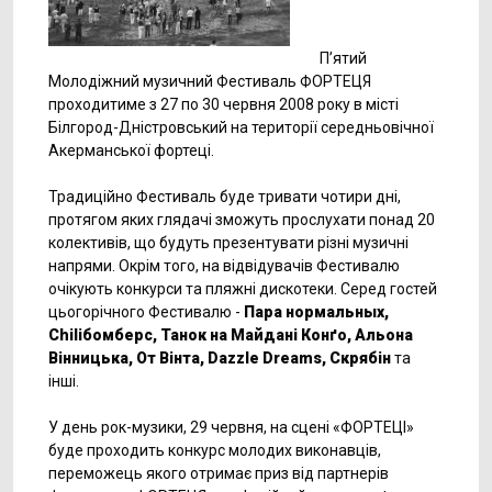
П’ятий
Молодіжний музичний Фестиваль ФОРТЕЦЯ
проходитиме з 27 по 30 червня 2008 року в місті
Білгород-Дністровський на території середньовічної
Акерманської фортеці.
Традиційно Фестиваль буде тривати чотири дні,
протягом яких глядачі зможуть прослухати понад 20
колективів, що будуть презентувати різні музичні
напрями. Окрім того, на відвідувачів Фестивалю
очікують конкурси та пляжні дискотеки. Серед гостей
цьогорічного Фестивалю -
Пара нормальных,
Chiliбомберс, Танок на Майдані Конґо, Альона
Вінницька, От Вінта, Dazzle Dreams, Скрябін
та
інші.
У день рок-музики, 29 червня, на сцені «ФОРТЕЦІ»
буде проходить конкурс молодих виконавців,
переможець якого отримає приз від партнерів