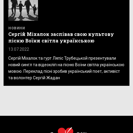
НОВИНИ
Сергій Міхалок заспівав свою культову
пісню Воїни світла українською
13.07.2022
Сергій Міхалок та гурт Ляпіс Трубецькой презентували
новий сингл та відеокліп на пісню Воїни світла українською
мовою. Переклад пісні зробив український поет, активіст
та волонтер Сергій Жадан