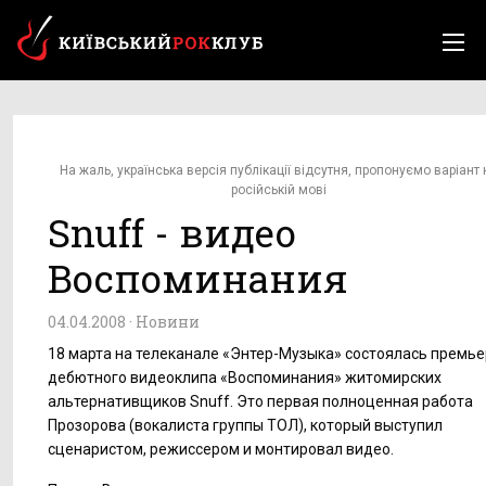
На жаль, українська версія публікації відсутня, пропонуємо варіант 
російській мові
Snuff - видео
Воспоминания
04.04.2008 ·
Новини
18 марта на телеканале «Энтер-Музыка» состоялась премь
дебютного видеоклипа «Воспоминания» житомирских
альтернативщиков Snuff. Это первая полноценная работа
Прозорова (вокалиста группы ТОЛ), который выступил
сценаристом, режиссером и монтировал видео.