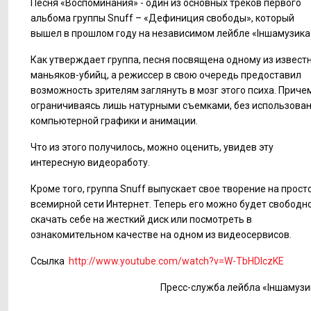
Песня «Воспоминания» - один из основных треков первого
альбома группы Snuff – «Дефиниция свободы», который
вышел в прошлом году на независимом лейбле «Іншамузика
Как утверждает группа, песня посвящена одному из извест
маньяков-убийц, а режиссер в свою очередь предоставил
возможность зрителям заглянуть в мозг этого психа. Причем
ограничиваясь лишь натурными съемками, без использова
компьютерной графики и анимации.
Что из этого получилось, можно оценить, увидев эту
интересную видеоработу.
Кроме того, группа Snuff выпускает свое творение на прост
всемирной сети Интернет. Теперь его можно будет свободн
скачать себе на жесткий диск или посмотреть в
ознакомительном качестве на одном из видеосервисов.
Ссылка
http://www.youtube.com/watch?v=W-TbHDlczKE
Пресс-служба лейбла «Іншамузи