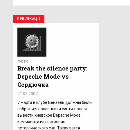
ПУБЛІКАЦІЇ
ФОТО
Break the silence party:
Depeche Mode vs
Сердючка
21.03.2007
7 марта в клубе Вензель должны были
собраться поклонники синти-попа и
вывести киевское Depeche Mode
комьюнити из состояния
летаргического сна. Такая затея