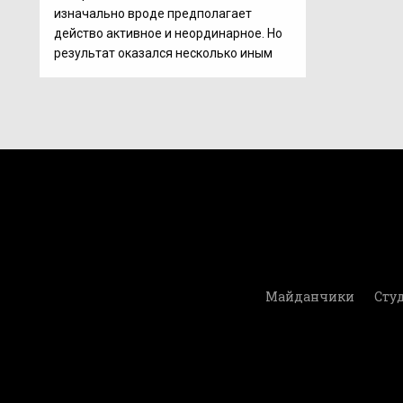
изначально вроде предполагает
действо активное и неординарное. Но
результат оказался несколько иным
Майданчики
Студ