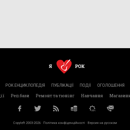
РОК.ЕНЦИКЛОПЕДІЯ
ПУБЛІКАЦІЇ
ПОДІЇ
ОГОЛОШЕННЯ
ії
Реп.бази
Ремонт та тюнінг
Навчання
Магазин
Copyleft 2003-2026 ·
Політика конфіденційності
· Версия на русском