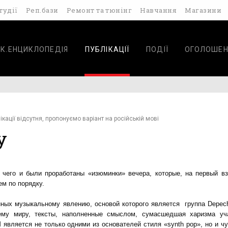
тудії
Реп.бази
Ремонт та тюнінг
Навчання
Магазини
К.ЕНЦИКЛОПЕДІЯ
ПУБЛІКАЦІЇ
ПОДІЇ
ОГОЛОШЕН
ікації відсутня, пропонуємо варіант на російській мові
y
 чего и были проработаны «изюминки» вечера, которые, на первый вз
ем по порядку.
нных музыкальному явлению, основой которого является группа Depec
ему миру, тексты, наполненные смыслом, сумасшедшая харизма уч
 является не только одними из основателей стиля «synth pop», но и чу