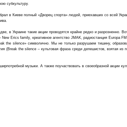
вою субкультуру.
брал в Киеве полный «Дворец спорта» людей, приехавших со всей Укра
ива.
две, в Украине такие акции проводятся крайне редко и разрозненно. Во
 New Erics family, креативное агентство JMAK, радиостанция Europa FM 
ak the silence» символично. Мы не только разрушаем тишину, образо
я (Break the silence – культовая фраза среди депешистов, взятая из 
ширпотребной музыки. А также поучаствовать в своеобразной акции кул