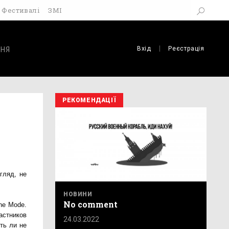
Фестивалі
ЗМІ
Вхід
Реєстрація
НЯ
РЕКОМЕНДАЦІЇ
гляд, не
НОВИНИ
No comment
he Mode.
астников
24.03.2022
ть ли не