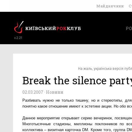
Майданчики
С
РО
v.2.21
На жаль, українська версія публ
Break the silence part
02.03.2007 ·
Новини
Разбивать нужно не только тишину, но и стереотипы, для
понятно какое отношение имеют к эстетике акции. Но обо вс
Данное мероприятие открывает серию вечеринок, посвяще
Многотысячные стадионы, миллионы поклонников по вс
коллектива – визитная карточка DM. Кроме того, группа DM