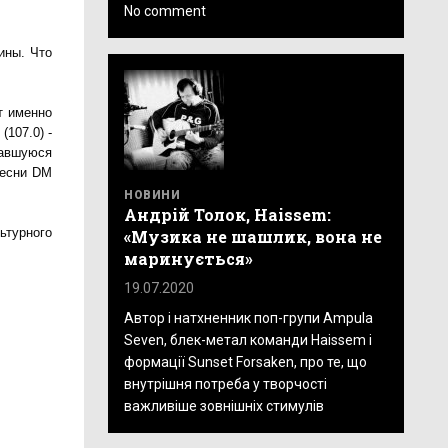
No comment
ины. Что
т именно
(107.0) -
вавшуюся
песни DM
НОВИНИ
Андрій Толок, Haissem:
ьтурного
«Музика не шашлик, вона не
маринується»
19.07.2020
Автор і натхненник поп-групи Ampula
Seven, блек-метал команди Haissem і
формації Sunset Forsaken, про те, що
внутрішня потреба у творчості
важливіше зовнішніх стимулів