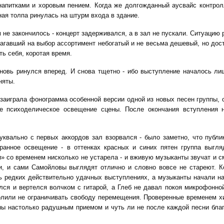
апитками и хоровым пением. Когда же долгожданный аусвайс контрол
ая толпа ринулась на штурм входа в здание.
 не закончилось - концерт задерживался, а в зал не пускали. Ситуацию 
лагавший на выбор ассортимент небогатый и не весьма дешевый, но дос
ть себя, коротая время.
вновь ринулся вперед. И снова тщетно - ибо выступление началось ли
няты.
- заиграла фонограмма особенной версии одной из новых песен группы, 
е психоделическое освещение сцены. После окончания вступления 
квально с первых аккордов зал взорвался - было заметно, что публи
ранное освещение - в оттенках красных и синих пятен группа выгля
и» со временем нисколько не устарела - и вживую музыканты звучат и с
и, и сами Самойловы выглядят отлично и словно вовсе не стареют. К
нь редких действительно удачных выступлениях, а музыканты начали н
ся и вертелся волчком с гитарой, а Глеб не давал покоя микрофонной
олили не ограничивать свободу перемещения. Проверенные временем х
ены настолько радушным приемом и чуть ли не после каждой песни бла