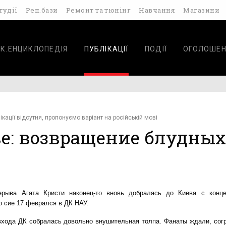
тудії
Реп.бази
Ремонт та тюнінг
Навчання
Магазини
К.ЕНЦИКЛОПЕДІЯ
ПУБЛІКАЦІЇ
ПОДІЇ
ОГОЛОШЕН
ікації відсутня, пропонуємо варіант на російській мові
ве: возвращение блудных
ерыва Агата Кристи наконец-то вновь добралась до Киева с конц
 сие 17 феврался в ДК НАУ.
входа ДК собралась довольно внушительная толпа. Фанаты ждали, сог