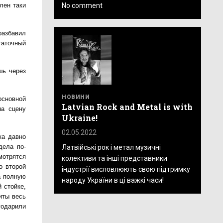
No comment
лен таки
разбавил
таточный
шь через
НОВИНИ
основной
Latvian Rock and Metal is with
на сцену
Ukraine!
02.05.2022
ка давно
дела по-
Латвійські рок і метал музичні
мотрятся
колективи та інші представники
о второй
індустрії висловлюють свою підтримку
а полную
народу України в ці важкі часи!
 стойке,
иты весь
годарили