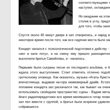
соответствующими н
наступил, охлажденн
Но ожидание на этом
столик в углу, пред
для того, чтобы заня
Спустя около 40 минут двери в зал отворились, и народ 
некоторое время после того, как все сидячие места были за
Концерт начался с психологической подготовки к действу 
свет в зале потух, и на смену ему пришло разноцветно
выскочили братья Самойловы, и - началось.
Первыми были сыграны песни из последнего альбома, и бу
ждала этого выступления. Стоит отметить отлично подоб
гротескному зловеще. Как оказалось, музыка «Агаты Крист
впечатляюще, выдавая на-гора неимоверный драйв. Кстат
половине концерта зал раскачался так, как бывает на оче
использовать свободное пространство сцены - Вадим метал
благо радиопередатчики все время менявшихся гитар позв
зал пел вместе с группой, а братья были искренне удивл
собравшихся.