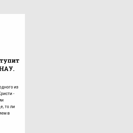
ступит
 НАУ.
одного из
ристи -
ми
, то ли
ием в