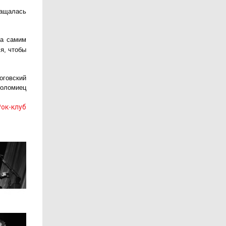
ращалась
ла самим
я, чтобы
роговский
Коломиец
Рок-клуб