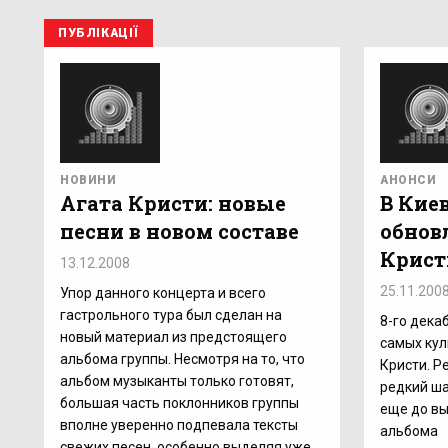
ПУБЛІКАЦІЇ
НОВИНИ
АНОНСИ
Агата Кристи: новые
В Кие
песни в новом составе
обнов
Крист
13.12.2008
25.11.200
Упор данного концерта и всего
гастрольного тура был сделан на
8-го дека
новый материал из предстоящего
самых кул
альбома группы. Несмотря на то, что
Кристи. Р
альбом музыканты только готовят,
редкий ша
большая часть поклонников группы
еще до в
вполне уверенно подпевала тексты
альбома
свежих песен, особенно выделяя уже