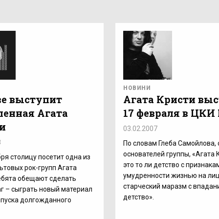
НОВИНИ
ве выступит
Агата Кристи вы
ленная Агата
17 февраля в ЦКИ
и
03.02.2007
8
По словам Глеба Самойлова, 
основателей группы, «Агата К
бря столицу посетит одна из
это то ли детство с признака
ьтовых рок-групп Агата
умудренности жизнью на лице
ебята обещают сделать
старческий маразм с впадан
г – сыграть новый материал
детство».
ыпуска долгожданного