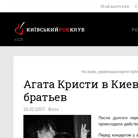
Майданчики
С
РО
v.2.21
На жаль, українська версія публ
Агата Кристи в Кие
братьев
26.02.2007 ·
Фото
После долгого пер
происходило действо
Перед концертом у 