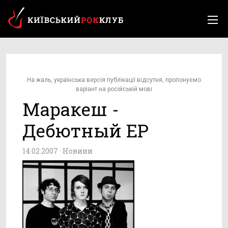
На жаль, українська версія публікації відсутня, пропонуємо
варіант на російській мові
Маракеш -
Дебютный EP
14.02.2007 ·
Новини