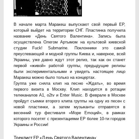
В начале марта Маракеш выпускают свой первый EP,
который выйдет на территории СНГ. Пластинка получила
название «День Святого Валентина». Запись была
осуществлена Олегом Артымом на культовой киевской
студии Fuck! Submarine. Поклонники это самой
преуспевающей и модной группы Киева и, наверное, всей
Украины, уже давно ждут этот релиз, так как он станет
первой «живой» работой группы, предыдущие релизы
были экспериментальными и увидеть настоящее лицо
Маракеш можно было только на концертах.
Группа уже сняла клип на песню «Ждать», во время
первого визита в Москву. Клип находится в ротации
телеканалов A1, o2tv и Enter Music. В феврале в Москве
пройдут съемки второго клипа группы на одну из песен с
новой пластинки, а затем музыканты отправятся в
весенний тур фестиваля «Море Emоций», в рамках
которого посетят с презентациями EP более 10-ти городов
Украины и России!
Треклист EP «День Святого Валентина»: