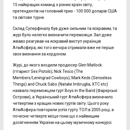
15 найкращих команд з різних країн світу,
претендентів на головний приз - 100 000 доларів США
та світове турне.
Склад Суперфіналу був дуже сильним та яскравим, та
журі було нелегко визначити переможця. Зал дуже
жваво реагував на яскравий виступ українців
АтмАсфера, які того вечора отримали вже не перше
своє визнання за кордоном.
Журі, до якого входили продюсер Glen Matlock
(гітарист Sex Pistols); Nick Tesco (The
Members/Leningrad Cowboys); Mark Keds (Senseless
Things) and Chuck Sabo (Natalie Imbruglia, XTC etc)
назвало переможцем гурт Boys in the Band (Фарерські
Острови), а Український гурт АтмАсфера визначило
четвертим з кращих нових гуртів світу. Цього року
АтмАсфера повторили успіх гурту ТОЛ в 2005 році, а
почесне четверте місце поки що є найвищим
досягненням України на цьому музичному конкурсі.